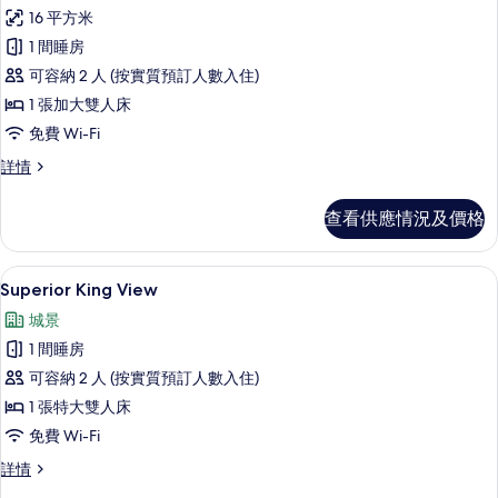
入
16 平方米
所
1 間睡房
有
可容納 2 人 (按實質預訂人數入住)
Superior
1 張加大雙人床
Double
免費 Wi-Fi
Room
的
Superior
詳情
Double
相
Room
查看供應情況及價格
片
詳
情
Superior King View | 高級寢具、
載
5
Superior King View
入
城景
所
1 間睡房
有
可容納 2 人 (按實質預訂人數入住)
Superior
1 張特大雙人床
King
免費 Wi-Fi
View
的
Superior
詳情
King