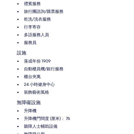
禮賓服務
旅行團諮詢/購票服務
乾洗/洗衣服務
行李寄存
多語服務人員
服務員
設施
落成年份 1909
自動櫃員機/銀行服務
櫃台夾萬
24 小時健身中心
裝飾藝術風格
無障礙設施
升降機
升降機門闊度 (厘米)： 76
聽障人士輔助設備