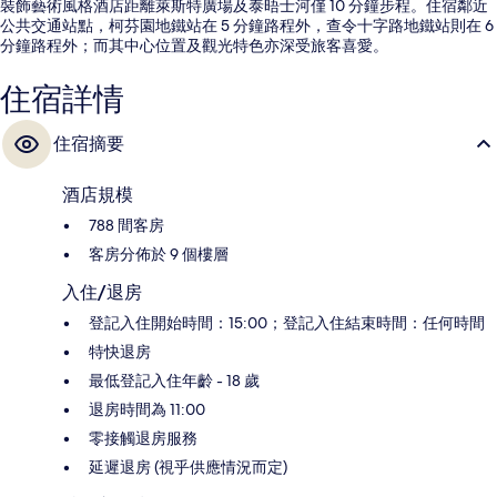
裝飾藝術風格酒店距離萊斯特廣場及泰晤士河僅 10 分鐘步程。住宿鄰近
公共交通站點，柯芬園地鐵站在 5 分鐘路程外，查令十字路地鐵站則在 6
分鐘路程外；而其中心位置及觀光特色亦深受旅客喜愛。
住宿詳情
住宿摘要
酒店規模
788 間客房
客房分佈於 9 個樓層
入住/退房
登記入住開始時間：15:00；登記入住結束時間：任何時間
特快退房
最低登記入住年齡 - 18 歲
退房時間為 11:00
零接觸退房服務
延遲退房 (視乎供應情況而定)