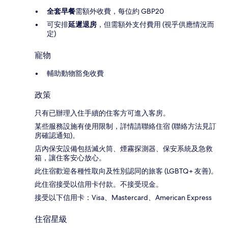
全套早餐
需額外收費，每位約 GBP20
可安排
延遲退房
，但需額外支付費用 (視乎供應情況而
定)
寵物
輔助動物豁免收費
政策
只有已辦理入住手續的住客方可進入客房。
某些服務設施有使用限制，詳情請聯絡住宿 (聯絡方法見訂
房確認通知)。
店內保安設備包括滅火筒、煙霧探測器、保安系統及急救
箱，讓住客安心放心。
此住宿歡迎各種性取向及性別認同的旅客 (LGBTQ+ 友善)。
此住宿接受以信用卡付款。不接受現金。
接受以下信用卡：Visa、Mastercard、American Express
住宿星級