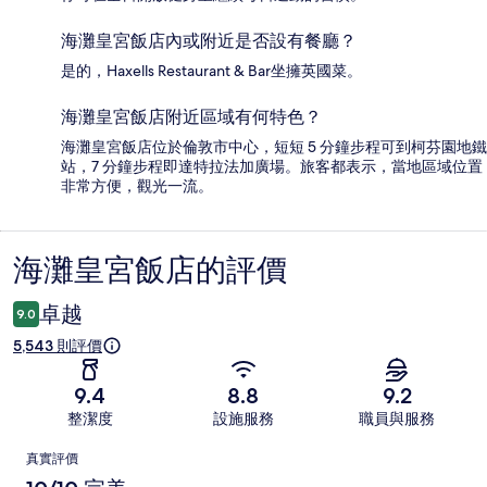
海灘皇宮飯店內或附近是否設有餐廳？
是的，Haxells Restaurant & Bar坐擁英國菜。
海灘皇宮飯店附近區域有何特色？
海灘皇宮飯店位於倫敦市中心，短短 5 分鐘步程可到柯芬園地鐵
站，7 分鐘步程即達特拉法加廣場。旅客都表示，當地區域位置
非常方便，觀光一流。
海灘皇宮飯店的評價
評
價
卓越
9.0
5,543 則評價
9.4
8.8
9.2
整潔度
設施服務
職員與服務
評
真實評價