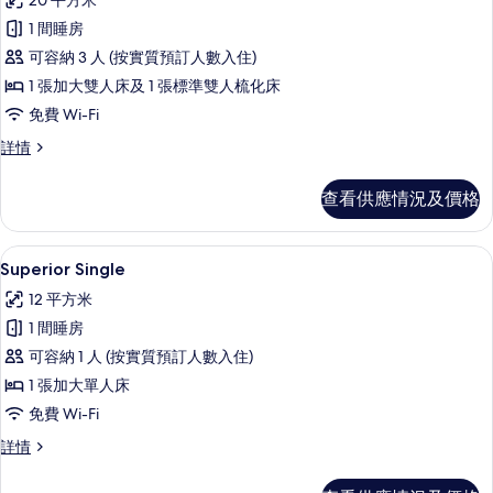
20 平方米
所
1 間睡房
有
可容納 3 人 (按實質預訂人數入住)
Deluxe
1 張加大雙人床及 1 張標準雙人梳化床
Studio
免費 Wi-Fi
Double
的
Deluxe
詳情
Studio
相
Double
查看供應情況及價格
片
詳
情
Superior Single | 高級寢具、遮光窗
載
4
Superior Single
入
12 平方米
所
1 間睡房
有
可容納 1 人 (按實質預訂人數入住)
Superior
1 張加大單人床
Single
免費 Wi-Fi
的
Superior
詳情
相
Single
片
詳