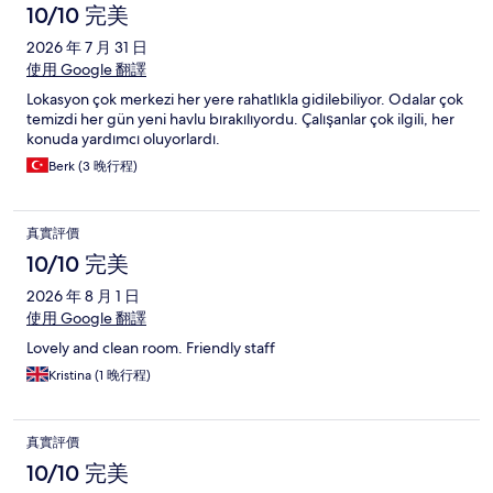
10/10 完美
2026 年 7 月 31 日
使用 Google 翻譯
Lokasyon çok merkezi her yere rahatlıkla gidilebiliyor. Odalar çok
temizdi her gün yeni havlu bırakılıyordu. Çalışanlar çok ilgili, her
konuda yardımcı oluyorlardı.
Berk (3 晚行程)
真實評價
10/10 完美
2026 年 8 月 1 日
使用 Google 翻譯
Lovely and clean room. Friendly staff
Kristina (1 晚行程)
真實評價
10/10 完美