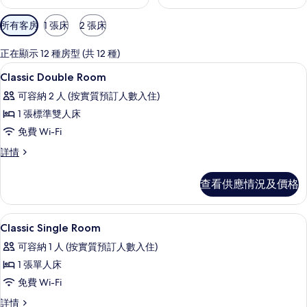
可
所有客房
1 張床
2 張床
用
嘅
正在顯示 12 種房型 (共 12 種)
客
高級寢具、遮光窗簾/窗簾、免費 Wi-F
載
3
Classic Double Room
房
入
篩
可容納 2 人 (按實質預訂人數入住)
所
選
1 張標準雙人床
有
條
免費 Wi-Fi
Classic
件
Classic
詳情
Double
Double
Room
Room
查看供應情況及價格
的
詳
情
相
高級寢具、遮光窗簾/窗簾、免費 Wi-F
載
片
4
Classic Single Room
入
可容納 1 人 (按實質預訂人數入住)
所
1 張單人床
有
免費 Wi-Fi
Classic
Classic
詳情