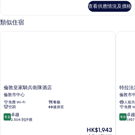
相
View
查看供應情況及價格
片
詳
情
類似住宿
倫敦皇家騎兵衛隊酒店
特拉法加
倫
特
倫敦皇家騎兵衛隊酒店
特拉法
敦
拉
倫敦市中心
倫敦市
皇
法
免費 Wi-Fi
餐廳
人寵共
家
加
空調
健身室
免費 Wi
騎
廣
兵
場
9.2
9.0
卓越
卓越
9.2
9.0
衛
豪
分
分
2,504 則評價
1,9
隊
華
(滿
(滿
現
HK$1,943
酒
酒
分
分
售