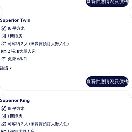
查看供應情況及價格
情
Superior Twin | 高級寢具、遮光窗簾
載
5
Superior Twin
入
18 平方米
所
1 間睡房
有
可容納 2 人 (按實質預訂人數入住)
Superior
2 張加大單人床
Twin
免費 Wi-Fi
的
Superior
詳情
相
Twin
片
詳
查看供應情況及價格
情
Superior King | 高級寢具、遮光窗簾
載
4
Superior King
入
18 平方米
所
1 間睡房
有
可容納 2 人 (按實質預訂人數入住)
Superior
1 張特大雙人床