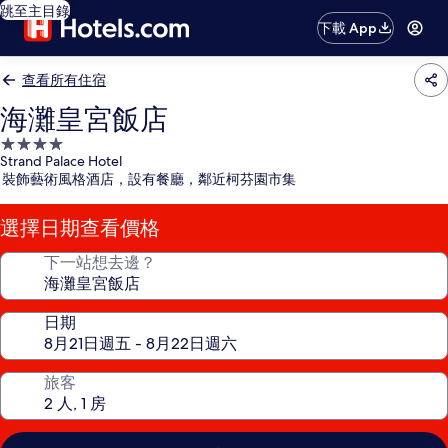
跳至主目錄
下載 App
查看所有住宿
海灘皇宮飯店
4.0
Strand Palace Hotel
星
裝飾藝術風格酒店，設有餐廳，鄰近柯芬園市集
級
住
選擇日期查看價格
宿
下一站想去邊？
日期
旅客