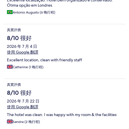
Excelente localização. Hotel bem organizado e conservado.
Ótima opção em Londres.
Antonio Augusto (6 晚行程)
真實評價
8/10 很好
2026 年 7 月 4 日
使用 Google 翻譯
Excellent location, clean with friendly staff
Catherine (1 晚行程)
真實評價
8/10 很好
2026 年 7 月 22 日
使用 Google 翻譯
The hotel was clean. I was happy with my room & the facilities
Sandra (2 晚行程)