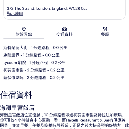
372 The Strand, London, England, WC2R 0JJ
顯示地圖
地圖
附近景點
交通資料
餐廳
斯特蘭德大街
- 1 分鐘路程
- 0.0 公里
劇院世界
- 1 分鐘路程
- 0.0 公里
Lyceum 劇院
- 1 分鐘路程
- 0.2 公里
柯芬園市集
- 2 分鐘路程
- 0.2 公里
薩伏依劇院
- 2 分鐘路程
- 0.2 公里
住宿資料
海灘皇宮飯店
海灘皇宮飯店位置優越，10 分鐘路程即達柯芬園市集及特拉法加廣場。
你可到24 小時健身中心運動一番；而Haxells Restaurant & Bar有供應英
國菜，並於早餐、午餐及晚餐時段營業，正是之後大快朵頤的好地方！此