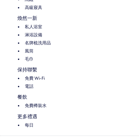
高級寢具
煥然一新
私人浴室
淋浴設備
名牌梳洗用品
風筒
毛巾
保持聯繫
免費 Wi-Fi
電話
餐飲
免費樽裝水
更多禮遇
每日