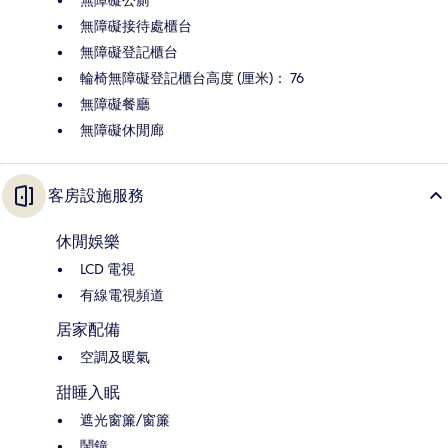
無障礙公廁
無障礙接待處櫃台
無障礙登記櫃台
輪椅無障礙登記櫃台高度 (厘米)： 76
無障礙餐廳
無障礙休閒廊
客房設施服務
休閒娛樂
LCD 電視
有線電視頻道
居家配備
空調及暖氣
甜睡入眠
遮光窗簾/窗簾
鬧鐘