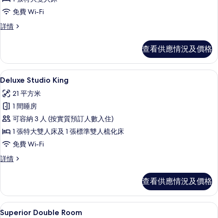
King
免費 Wi-Fi
的
Superior
詳情
相
King
片
詳
查看供應情況及價格
情
Deluxe Studio King | 高級寢具、
載
5
Deluxe Studio King
入
21 平方米
所
1 間睡房
有
可容納 3 人 (按實質預訂人數入住)
Deluxe
1 張特大雙人床及 1 張標準雙人梳化床
Studio
免費 Wi-Fi
King
的
Deluxe
詳情
Studio
相
King
查看供應情況及價格
片
詳
情
Superior Double Room | 高級
載
5
Superior Double Room