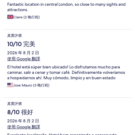
Fantastic location in central London, so close to many sights and
attractions.
Claire (2 晚行程)
真實評價
10/10 完美
2026 年 8 月 2 日
使用 Google 翻譯
El hotel está súper bien ubicado! Lo disfrutamos mucho para
caminar, salir a cenar y tomar café. Definitivamente volveríamos
a hospedarnos ahí. Muy cómodo, limpio y en buen estado
Jose Mauro (3 晚行程)
真實評價
8/10 很好
2026 年 8 月 2 日
使用 Google 翻譯