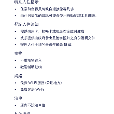
特別入住指示
住宿前台職員將親自迎接旅客到埗
由住宿提供的資訊可能會使用自動翻譯工具翻譯。
登記入住須知
需以信用卡、扣帳卡或現金按金繳付雜費
或須提供由政府發出且附有照片之身份證明文件
辦理入住手續的最低年齡為 18 歲
寵物
不准寵物進入
歡迎輔助動物
網絡
免費 Wi-Fi 服務 (公用地方)
免費客房 Wi-Fi
泊車
店內不設泊車位