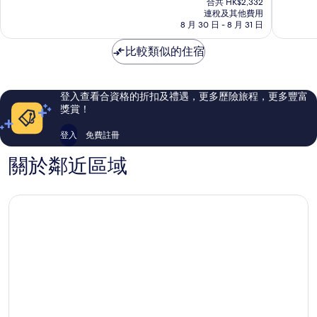
店
店
為
為
合共 HK$2,332
HK$1,943
倫
連稅及其他費用
倫
10
10
8 月 30 日 - 8 月 31 日
敦
敦
分)，
分)，
市
市
卓
卓
比較類似的住宿
中
中
越，
越，
心
心
2,504
1,957
則
則
評
評
登入查看合資格的折扣及禮遇，更多歷險旅程，更多豐富
價
價
獎賞！
篇
篇
評
評
登入
免費註冊
價
價
關於鄰近區域