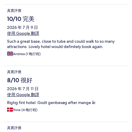
真實評價
10/10 完美
2026 年 7 月 9 日
使用 Google 翻譯
Such a great base, close to tube and could walk to so many
attractions. Lovely hotel would definitely book again.
Andrea (1 晚行程)
真實評價
8/10 很好
2026 年 7 月 11 日
使用 Google 翻譯
Rigtig fint hotel. Godt genbesøg efter mange år.
Trine (4 晚行程)
真實評價