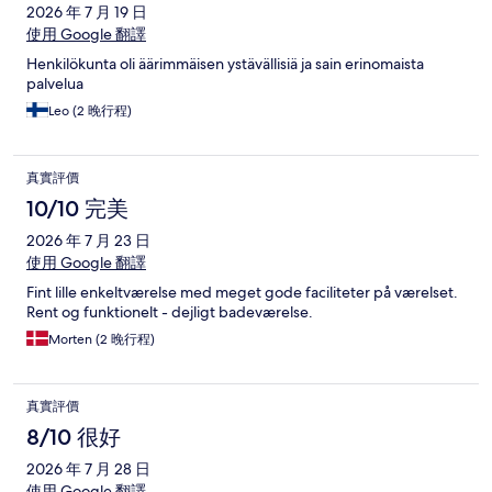
2026 年 7 月 19 日
使用 Google 翻譯
Henkilökunta oli äärimmäisen ystävällisiä ja sain erinomaista
palvelua
Leo (2 晚行程)
真實評價
10/10 完美
2026 年 7 月 23 日
使用 Google 翻譯
Fint lille enkeltværelse med meget gode faciliteter på værelset.
Rent og funktionelt - dejligt badeværelse.
Morten (2 晚行程)
真實評價
8/10 很好
2026 年 7 月 28 日
使用 Google 翻譯