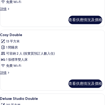
免費 Wi-Fi
的
Cosy
詳情
相
Single
片
詳
查看供應情況及價格
情
Cosy Double | 高級寢具、遮光窗簾/
載
4
Cosy Double
入
13 平方米
所
1 間睡房
有
可容納 2 人 (按實質預訂人數入住)
Cosy
1 張標準雙人床
Double
免費 Wi-Fi
的
Cosy
詳情
相
Double
片
詳
查看供應情況及價格
情
Deluxe Studio Double | 高級寢
載
6
Deluxe Studio Double
入