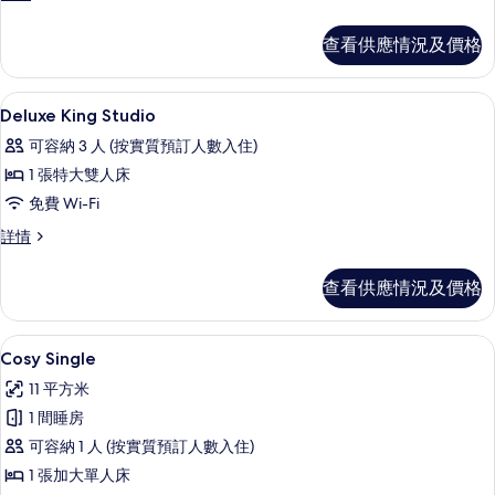
Single
Single
Room
Room
查看供應情況及價格
的
詳
情
相
高級寢具、遮光窗簾/窗簾、免費 Wi-F
載
片
7
Deluxe King Studio
入
可容納 3 人 (按實質預訂人數入住)
所
1 張特大雙人床
有
免費 Wi-Fi
Deluxe
Deluxe
詳情
King
King
Studio
Studio
查看供應情況及價格
的
詳
情
相
Cosy Single | 高級寢具、遮光窗簾/窗
載
片
5
Cosy Single
入
11 平方米
所
1 間睡房
有
可容納 1 人 (按實質預訂人數入住)
Cosy
1 張加大單人床
Single