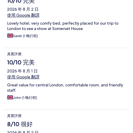
價
10/10 完美
2026 年 8 月 2 日
使用 Google 翻譯
Lovely hotel, very comfy bed, perfectly placed for our trip to
London to see a show at Somerset House.
Sarah (1 晚行程)
真實評價
10/10 完美
2026 年 8 月 1 日
使用 Google 翻譯
Great value for central London, comfortable room, and friendly
staff.
John (1 晚行程)
真實評價
8/10 很好
2026 年 8 月 2 日