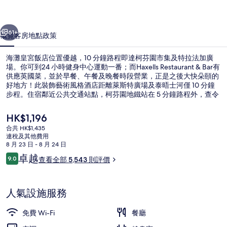
相
一個
下一個
片
61+
概覽
客房
地點
政策
集
海灘皇宮飯店位置優越，10 分鐘路程即達柯芬園市集及特拉法加廣
場。你可到24 小時健身中心運動一番；而Haxells Restaurant & Bar有
供應英國菜，並於早餐、午餐及晚餐時段營業，正是之後大快朵頤的
好地方！此裝飾藝術風格酒店距離萊斯特廣場及泰晤士河僅 10 分鐘
步程。住宿鄰近公共交通站點，柯芬園地鐵站在 5 分鐘路程外，查令
十字路地鐵站則在 6 分鐘路程外；而其中心位置及觀光特色亦深受旅
客喜愛。
現
HK$1,196
價
合共 HK$1,435
HK$1,196
連稅及其他費用
供應早餐、午餐及晚餐
8 月 23 日 - 8 月 24 日
評
卓越
9.0
查看全部 5,543 則評價
9.0 分，滿分 10 分，
價
人氣設施服務
免費 Wi-Fi
餐廳