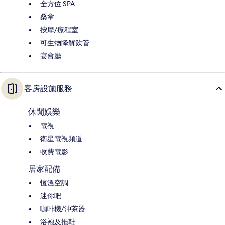
全方位 SPA
桑拿
按摩/療程室
可生物降解飲管
宴會廳
客房設施服務
休閒娛樂
電視
衛星電視頻道
收費電影
居家配備
恆溫空調
迷你吧
咖啡機/沖茶器
浴袍及拖鞋