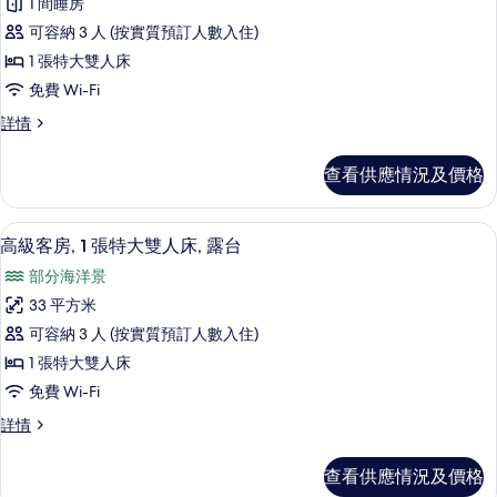
1 間睡房
套
可容納 3 人 (按實質預訂人數入住)
房,
1 張特大雙人床
1
免費 Wi-Fi
張
套
詳情
特
房,
大
1
查看供應情況及價格
張
雙
特
人
大
高級客房, 1 張特大雙人床, 露台 |
載
2
雙
床,
高級客房, 1 張特大雙人床, 露台
入
人
海
部分海洋景
床,
所
景
海
33 平方米
有
景
(Coral
可容納 3 人 (按實質預訂人數入住)
(Coral
高
Lounge)
Lounge)
1 張特大雙人床
級
的
詳
免費 Wi-Fi
情
客
相
高
詳情
房,
片
級
1
客
查看供應情況及價格
房,
張