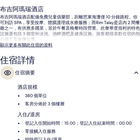
布吉阿瑪瑞酒店
布吉阿瑪瑞酒店配備免費兒童俱樂部，距離芭東海灘僅 10 分鐘路程。你
可到訪 SPA，享受按摩、體膜護理或水療服務；而Rim Talay是店內 2 間餐
廳之一，有供應多國菜，並於午餐及晚餐時段營業。此奢華度假村的特色
設施還包括 3 個室外泳池、池畔酒吧及健身設施。旅客都很喜歡住宿的熱
心員工及海灘位置。
顯示更多有關此住宿的資料
住宿詳情
住宿摘要
酒店規模
380 個單位
客房分佈於 3 個樓層
入住/退房
登記入住開始時間：15:00；登記入住結束時間：00:00
零接觸入住服務
特快登記入住/退房