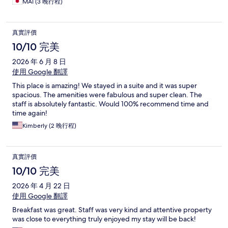
MAI (3 晚行程)
真實評價
10/10 完美
2026 年 6 月 8 日
使用 Google 翻譯
This place is amazing! We stayed in a suite and it was super
spacious. The amenities were fabulous and super clean. The
staff is absolutely fantastic. Would 100% recommend time and
time again!
Kimberly (2 晚行程)
真實評價
10/10 完美
2026 年 4 月 22 日
使用 Google 翻譯
Breakfast was great. Staff was very kind and attentive property
was close to everything truly enjoyed my stay will be back!