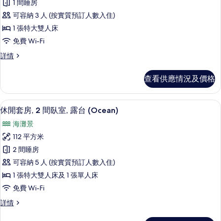
床,
1 間睡房
露
套
露
台,
可容納 3 人 (按實質預訂人數入住)
房,
海
台,
1 張特大雙人床
濱
1
海
免費 Wi-Fi
詳
間
情
濱
套
詳情
臥
房,
的
室,
1
相
查看供應情況及價格
間
露
片
臥
台,
室,
休閒套房, 2 間臥室, 露台 (Ocean
載
11
露
海
休閒套房, 2 間臥室, 露台 (Ocean)
入
台,
景
海灘景
海
所
(Club)
景
112 平方米
有
(Club)
的
2 間睡房
詳
休
相
情
可容納 5 人 (按實質預訂人數入住)
閒
片
1 張特大雙人床及 1 張單人床
套
免費 Wi-Fi
房,
休
詳情
2
閒
間
套