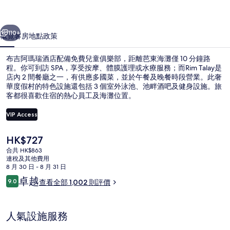
店
一個
下一個
相
110+
概覽
客房
地點
政策
片
布吉阿瑪瑞酒店配備免費兒童俱樂部，距離芭東海灘僅 10 分鐘路
集
程。你可到訪 SPA，享受按摩、體膜護理或水療服務；而Rim Talay是
店內 2 間餐廳之一，有供應多國菜，並於午餐及晚餐時段營業。此奢
華度假村的特色設施還包括 3 個室外泳池、池畔酒吧及健身設施。旅
客都很喜歡住宿的熱心員工及海灘位置。
VIP Access
現
HK$727
住宿設施服務
價
合共 HK$863
HK$727
連稅及其他費用
8 月 30 日 - 8 月 31 日
評
卓越
9.0
查看全部 1,002 則評價
9.0 分，滿分 10 分，
價
人氣設施服務