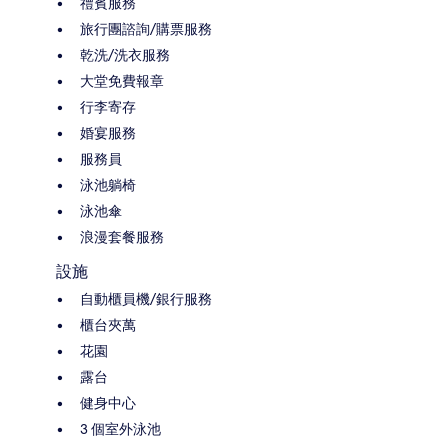
禮賓服務
旅行團諮詢/購票服務
乾洗/洗衣服務
大堂免費報章
行李寄存
婚宴服務
服務員
泳池躺椅
泳池傘
浪漫套餐服務
設施
自動櫃員機/銀行服務
櫃台夾萬
花園
露台
健身中心
3 個室外泳池