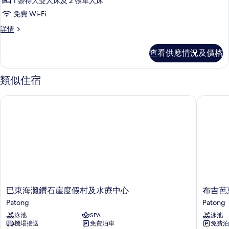
台,
1 張特大雙人床及 2 張單人床
濱
2
海
免費 Wi-Fi
詳
間
情
濱
套
詳情
臥
房,
的
室
2
相
查看供應情況及價格
間
(Ocean
片
臥
Coral
室
類似住宿
Lounge)
(Ocean
Coral
的
巴東海灘鑽石崖度假村及水療中心
布吉芭東
Lounge)
相
詳
片
情
巴
布
巴東海灘鑽石崖度假村及水療中心
布吉芭
東
吉
Patong
Patong
海
芭
泳池
SPA
泳池
灘
東
機場接送
免費泊車
免費泊
鑽
海