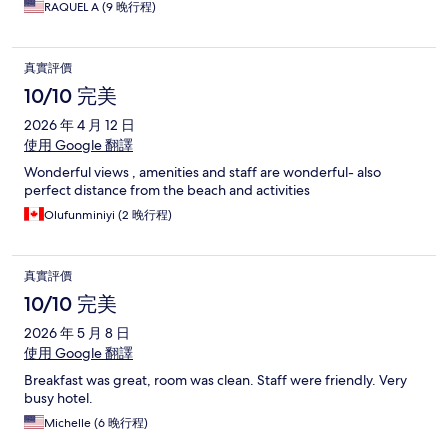
RAQUEL A (9 晚行程)
真實評價
10/10 完美
2026 年 4 月 12 日
使用 Google 翻譯
Wonderful views , amenities and staff are wonderful- also
perfect distance from the beach and activities
Olufunminiyi (2 晚行程)
真實評價
10/10 完美
2026 年 5 月 8 日
使用 Google 翻譯
Breakfast was great, room was clean. Staff were friendly. Very
busy hotel.
Michelle (6 晚行程)