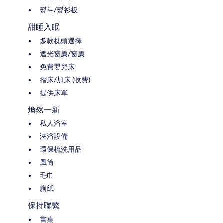
熨斗/熨衫板
甜睡入眠
多款枕頭選擇
遮光窗簾/窗簾
免費嬰兒床
摺床/加床 (收費)
提供床單
煥然一新
私人浴室
淋浴設備
環保梳洗用品
風筒
毛巾
廁紙
保持聯繫
書桌