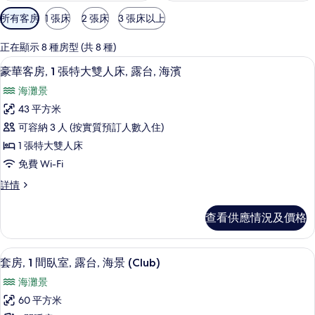
可
所有客房
1 張床
2 張床
3 張床以上
用
嘅
正在顯示 8 種房型 (共 8 種)
客
豪華客房, 1 張特大雙人床, 露台, 海濱 |
載
8
豪華客房, 1 張特大雙人床, 露台, 海濱
房
入
篩
海灘景
所
選
43 平方米
有
條
可容納 3 人 (按實質預訂人數入住)
豪
件
1 張特大雙人床
華
免費 Wi-Fi
客
豪
詳情
房,
華
1
客
查看供應情況及價格
房,
張
1
特
張
套房, 1 間臥室, 露台, 海景 (Club
載
8
特
大
套房, 1 間臥室, 露台, 海景 (Club)
入
大
雙
海灘景
雙
所
人
人
60 平方米
有
床,