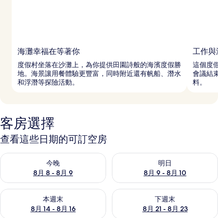
海灘幸福在等著你
工作與
度假村坐落在沙灘上，為你提供田園詩般的海濱度假勝
這個度
地。海景讓用餐體驗更豐富，同時附近還有帆船、潛水
會議結
和浮潛等探險活動。
料。
客房選擇
查看這些日期的可訂空房
查看今晚 8月 8 - 8月 9的可訂空房
查看明日 8月 9 - 8月 10的可
今晚
明日
8月 8 - 8月 9
8月 9 - 8月 10
查看本週末 8月 14 - 8月 16的可訂空房
查看下週末 8月 21 - 8月 23
本週末
下週末
8月 14 - 8月 16
8月 21 - 8月 23