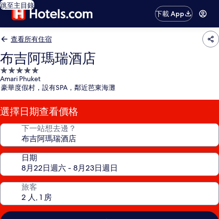
跳至主目錄
下載 App
查看所有住宿
布吉阿瑪瑞酒店
5.0
Amari Phuket
星
豪華度假村，設有SPA，鄰近芭東海灘
級
住
選擇日期查看價格
宿
下一站想去邊？
日期
旅客