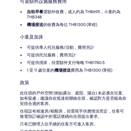
可選額外設施服務費用
自助早餐
需額外收費，成人約為 THB695，小童約為
THB348
機場接送
的收費為每位 THB1300 (單程)
小童及加床
可提供專人托兒服務/活動，費用另計
可提供托兒服務，費用另計
可提供摺床，但需額外支付每晚 THB1780.5
1 至 11 歲兒童的
機場接送
費用為 THB1300 (單程)
政策
此住宿的戶外空間 (例如露台、庭院、陽台) 未必適合兒童。
如有疑慮，建議你在抵達前聯絡住宿，確認對方是否能為你
安排合適的客房。
住宿設有相連房/相鄰房，但需視乎供應情況而定，住客可
致電預訂確認中的電話號碼向住宿提出要求。
只有已辦理入住手續的住客方可進入客房。