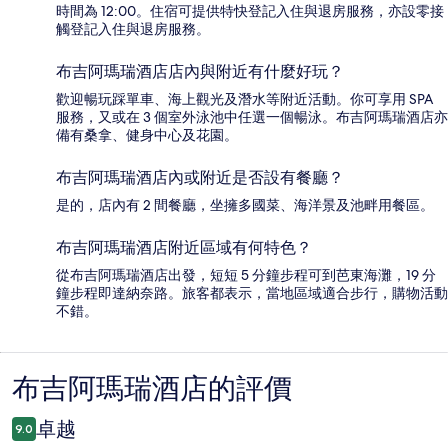
時間為 12:00。住宿可提供特快登記入住與退房服務，亦設零接
觸登記入住與退房服務。
布吉阿瑪瑞酒店店內與附近有什麼好玩？
歡迎暢玩踩單車、海上觀光及潛水等附近活動。你可享用 SPA
服務，又或在 3 個室外泳池中任選一個暢泳。布吉阿瑪瑞酒店亦
備有桑拿、健身中心及花園。
布吉阿瑪瑞酒店內或附近是否設有餐廳？
是的，店內有 2 間餐廳，坐擁多國菜、海洋景及池畔用餐區。
布吉阿瑪瑞酒店附近區域有何特色？
從布吉阿瑪瑞酒店出發，短短 5 分鐘步程可到芭東海灘，19 分
鐘步程即達納奈路。旅客都表示，當地區域適合步行，購物活動
不錯。
布吉阿瑪瑞酒店的評價
評
價
卓越
9.0