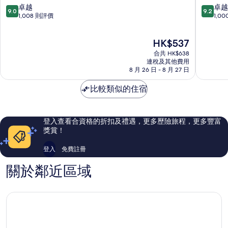
石
灘
9.0
9.2
卓越
卓越
9.0
9.2
崖
喜
分
分
1,008 則評價
1,0
度
來
(滿
(滿
假
登
分
分
現
HK$537
村
福
為
為
售
及
朋
10
10
合共 HK$638
HK$537
水
度
分)，
分)，
連稅及其他費用
療
8 月 26 日 - 8 月 27 日
假
卓
卓
中
村
越，
越，
心
比較類似的住宿
Patong
1,008
1,000
Patong
則
則
評
評
價
價
登入查看合資格的折扣及禮遇，更多歷險旅程，更多豐富
篇
篇
獎賞！
評
評
價
價
登入
免費註冊
關於鄰近區域