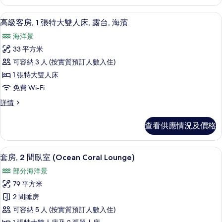
1
特
張
高級客房, 1 張特大雙人床, 露台, 海
載
3
特
大
高級客房, 1 張特大雙人床, 露台, 海濱
入
大
雙
海洋景
雙
所
人
人
33 平方米
有
床,
床,
可容納 3 人 (按實質預訂人數入住)
露
高
露
台
1 張特大雙人床
級
詳
台
免費 Wi-Fi
情
客
的
高
詳情
房,
級
相
1
客
片
查看供應情況及價格
房,
張
1
特
張
套房, 2 間臥室 (Ocean Coral L
載
8
特
大
套房, 2 間臥室 (Ocean Coral Lounge)
入
大
雙
部分海洋景
雙
所
人
人
79 平方米
有
床,
床,
2 間睡房
露
套
露
台,
可容納 5 人 (按實質預訂人數入住)
房,
海