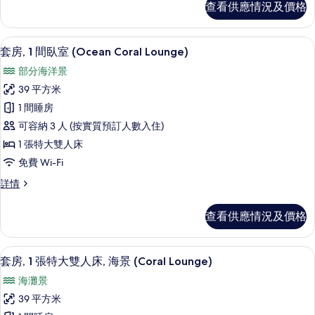
查看供應情況及價格
房,
臥
2
室,
間
套房, 1 間臥室 (Ocean Coral L
載
7
臥
露
套房, 1 間臥室 (Ocean Coral Lounge)
入
室,
台
部分海洋景
露
所
(Ocean)
台
39 平方米
有
(Ocean)
的
1 間睡房
詳
套
相
情
可容納 3 人 (按實質預訂人數入住)
房,
片
1 張特大雙人床
1
免費 Wi-Fi
間
套
詳情
臥
房,
室
1
查看供應情況及價格
間
(Ocean
臥
Coral
室
套房, 1 張特大雙人床, 海景 (Coral
載
Lounge)
8
(Ocean
套房, 1 張特大雙人床, 海景 (Coral Lounge)
入
Coral
的
海灘景
Lounge)
所
相
詳
39 平方米
有
片
情