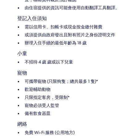
由住宿提供的資訊可能會使用自動翻譯工具翻譯。
登記入住須知
需以信用卡、扣帳卡或現金按金繳付雜費
或須提供由政府發出且附有照片之身份證明文件
辦理入住手續的最低年齡為 18 歲
小童
不招待 4 歲 歲或以下兒童
寵物
可攜帶寵物 (只限狗隻；總共最多 1 隻)*
歡迎輔助動物
只限指定客房，受限制*
寵物必須受人監管
備有飲食器皿
網絡
免費 Wi-Fi 服務 (公用地方)