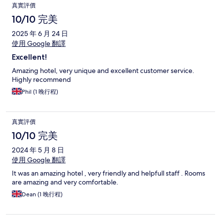
真實評價
10/10 完美
2025 年 6 月 24 日
使用 Google 翻譯
Excellent!
Amazing hotel, very unique and excellent customer service.
Highly recommend
Phil (1 晚行程)
真實評價
10/10 完美
2024 年 5 月 8 日
使用 Google 翻譯
It was an amazing hotel , very friendly and helpfull staff . Rooms
are amazing and very comfortable.
Dean (1 晚行程)