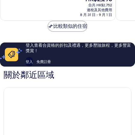
售
Salcombe
為
為
合共 HK$2,752
HK$2,293
連稅及其他費用
10
10
8 月 31 日 - 9 月 1 日
分)，
分)，
卓
卓
比較類似的住宿
越，
越，
344
491
則
則
評
評
登入查看合資格的折扣及禮遇，更多歷險旅程，更多豐富
價
價
獎賞！
篇
篇
評
評
登入
免費註冊
價
價
關於鄰近區域