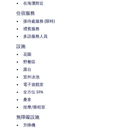
在海灘附近
住宿服務
接待處服務 (限時)
禮賓服務
多語服務人員
設施
花園
野餐區
露台
室外泳池
電子遊戲室
全方位 SPA
桑拿
按摩/療程室
無障礙設施
升降機