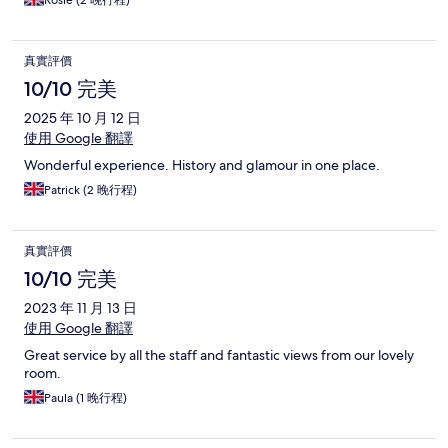
真實評價
10/10 完美
2025 年 10 月 12 日
使用 Google 翻譯
Wonderful experience. History and glamour in one place.
Patrick (2 晚行程)
真實評價
10/10 完美
2023 年 11 月 13 日
使用 Google 翻譯
Great service by all the staff and fantastic views from our lovely
room.
Paula (1 晚行程)