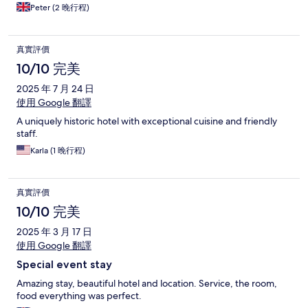
Peter (2 晚行程)
真實評價
10/10 完美
2025 年 7 月 24 日
使用 Google 翻譯
A uniquely historic hotel with exceptional cuisine and friendly
staff.
Karla (1 晚行程)
真實評價
10/10 完美
2025 年 3 月 17 日
使用 Google 翻譯
Special event stay
Amazing stay, beautiful hotel and location. Service, the room,
food everything was perfect.