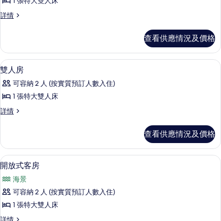
1 張特大雙人床
奢
奢
詳情
華
華
雙
雙
查看供應情況及價格
人
人
房
房
詳
防敏寢具、熨斗/熨衫板、床單
載
5
情
雙人房
的
入
相
可容納 2 人 (按實質預訂人數入住)
所
片
1 張特大雙人床
有
雙
詳情
雙
人
人
房
查看供應情況及價格
詳
房
情
的
開放式客房 | 防敏寢具、熨斗/熨衫板
載
5
開放式客房
相
入
片
海景
所
可容納 2 人 (按實質預訂人數入住)
有
1 張特大雙人床
開
開
詳情