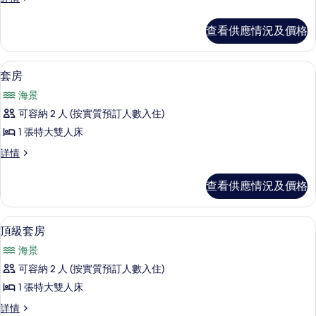
放
放
式
式
查看供應情況及價格
客
客
房
房
詳
套房 | 客房景觀
載
9
情
套房
的
入
相
海景
所
片
可容納 2 人 (按實質預訂人數入住)
有
1 張特大雙人床
套
套
詳情
房
房
的
詳
查看供應情況及價格
情
相
片
頂級套房 | 防敏寢具、熨斗/熨衫板、
載
6
頂級套房
入
海景
所
可容納 2 人 (按實質預訂人數入住)
有
1 張特大雙人床
頂
頂
詳情
級