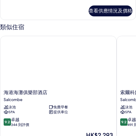
級
套
套
查看供應情況及價格
房
房
詳
的
情
類似住宿
相
海港海灘俱樂部酒店
索爾科姆
片
海
索
海港海灘俱樂部酒店
索爾科
港
爾
Salcombe
Salcom
海
科
泳池
免費早餐
泳池
灘
姆
SPA
提供車位
SPA
俱
海
樂
逸
9.2
9.2
卓越
卓越
9.2
9.2
部
酒
分
分
344 則評價
491
酒
店
(滿
(滿
現
HK$2,293
店
Salcom
分
分