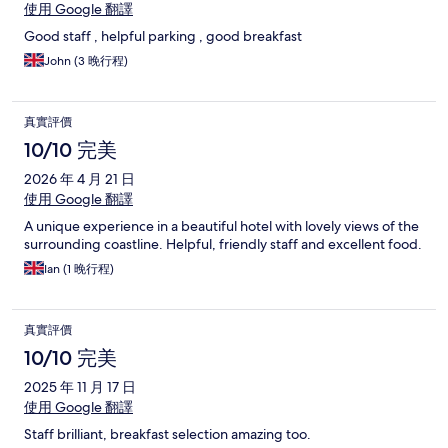
使用 Google 翻譯
Good staff , helpful parking , good breakfast
John (3 晚行程)
真實評價
10/10 完美
2026 年 4 月 21 日
使用 Google 翻譯
A unique experience in a beautiful hotel with lovely views of the
surrounding coastline. Helpful, friendly staff and excellent food.
Ian (1 晚行程)
真實評價
10/10 完美
2025 年 11 月 17 日
使用 Google 翻譯
Staff brilliant, breakfast selection amazing too.