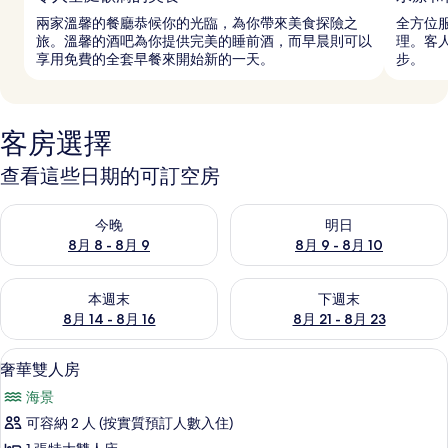
兩家溫馨的餐廳恭候你的光臨，為你帶來美食探險之
全方位
旅。溫馨的酒吧為你提供完美的睡前酒，而早晨則可以
理。客
享用免費的全套早餐來開始新的一天。
步。
客房選擇
查看這些日期的可訂空房
查看今晚 8月 8 - 8月 9的可訂空房
查看明日 8月 9 - 8月 10的可
今晚
明日
8月 8 - 8月 9
8月 9 - 8月 10
查看本週末 8月 14 - 8月 16的可訂空房
查看下週末 8月 21 - 8月 23
本週末
下週末
8月 14 - 8月 16
8月 21 - 8月 23
奢華雙人房 | 防敏寢具、熨斗/熨衫板
載
5
奢華雙人房
入
海景
所
可容納 2 人 (按實質預訂人數入住)
有