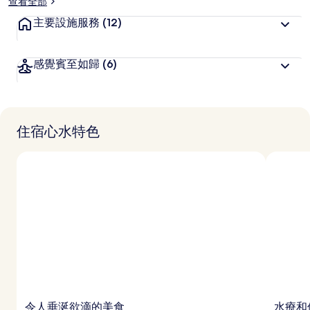
查看全部
喜
愛
主要設施服務
(12)
感覺賓至如歸
(6)
住宿心水特色
令人垂涎欲滴的美食
水療和