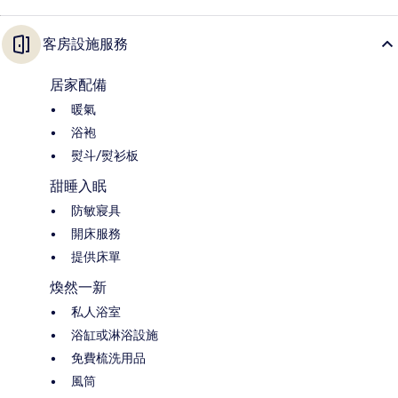
客房設施服務
居家配備
暖氣
浴袍
熨斗/熨衫板
甜睡入眠
防敏寢具
開床服務
提供床單
煥然一新
私人浴室
浴缸或淋浴設施
免費梳洗用品
風筒