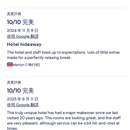
真實評價
10/10 完美
2024 年 11 月 8 日
使用 Google 翻譯
Hotel hideaway
The hotel and staff lived up to expectations. Lots of little extras
made for a perfectly relaxing break.
Marilyn (1 晚行程)
真實評價
10/10 完美
2025 年 8 月 11 日
使用 Google 翻譯
This truly unique hotel has had a major makeover since we last
visited 20 years ago. The rooms are looking great, and the staff
are very pleasant, although service can be a bit hit-and-miss at
times.