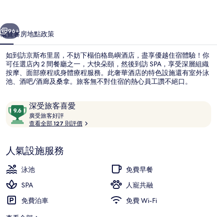
相
一個
下一個
片
96+
概覽
客房
地點
政策
集
如到訪京斯布里居，不妨下榻伯格島嶼酒店，盡享優越住宿體驗！你
可任選店內 2 間餐廳之一，大快朵頤，然後到訪 SPA，享受深層組織
按摩、面部療程或身體療程服務。此奢華酒店的特色設施還有室外泳
池、酒吧/酒廊及桑拿。旅客無不對住宿的熱心員工讚不絕口。
評
9.6
深受旅客喜愛
價
廣
分
廣受旅客好評
受
查看全部 127 則評價
(滿
旅
外觀
分
客
為
人氣設施服務
好
10
評
分)，
泳池
免費早餐
深
SPA
人寵共融
受
旅
免費泊車
免費 Wi-Fi
客