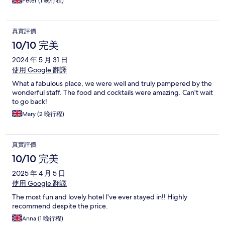
Peter (1 晚行程)
真實評價
10/10 完美
2024 年 5 月 31 日
使用 Google 翻譯
What a fabulous place, we were well and truly pampered by the
wonderful staff. The food and cocktails were amazing. Can't wait
to go back!
Mary (2 晚行程)
真實評價
10/10 完美
2025 年 4 月 5 日
使用 Google 翻譯
The most fun and lovely hotel I've ever stayed in!! Highly
recommend despite the price.
Anna (1 晚行程)