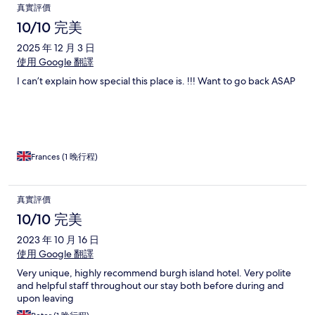
真實評價
10/10 完美
2025 年 12 月 3 日
使用 Google 翻譯
I can’t explain how special this place is. !!! Want to go back ASAP
Frances (1 晚行程)
真實評價
10/10 完美
2023 年 10 月 16 日
使用 Google 翻譯
Very unique, highly recommend burgh island hotel. Very polite
and helpful staff throughout our stay both before during and
upon leaving