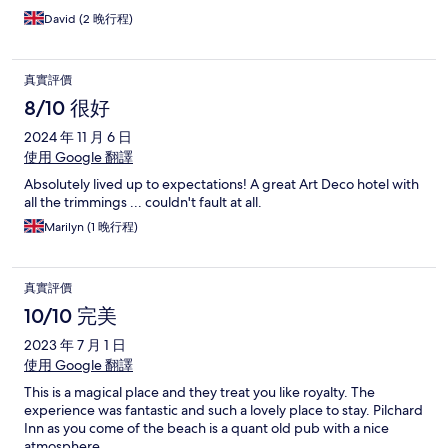
David (2 晚行程)
真實評價
8/10 很好
2024 年 11 月 6 日
使用 Google 翻譯
Absolutely lived up to expectations! A great Art Deco hotel with
all the trimmings ... couldn't fault at all.
Marilyn (1 晚行程)
真實評價
10/10 完美
2023 年 7 月 1 日
使用 Google 翻譯
This is a magical place and they treat you like royalty. The
experience was fantastic and such a lovely place to stay. Pilchard
Inn as you come of the beach is a quant old pub with a nice
atmosphere.