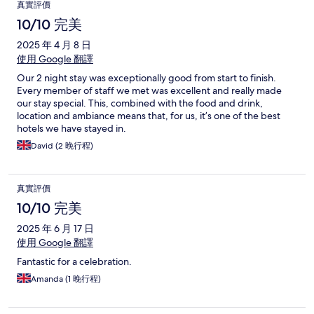
真實評價
10/10 完美
2025 年 4 月 8 日
使用 Google 翻譯
Our 2 night stay was exceptionally good from start to finish.
Every member of staff we met was excellent and really made
our stay special. This, combined with the food and drink,
location and ambiance means that, for us, it’s one of the best
hotels we have stayed in.
David (2 晚行程)
真實評價
10/10 完美
2025 年 6 月 17 日
使用 Google 翻譯
Fantastic for a celebration.
Amanda (1 晚行程)