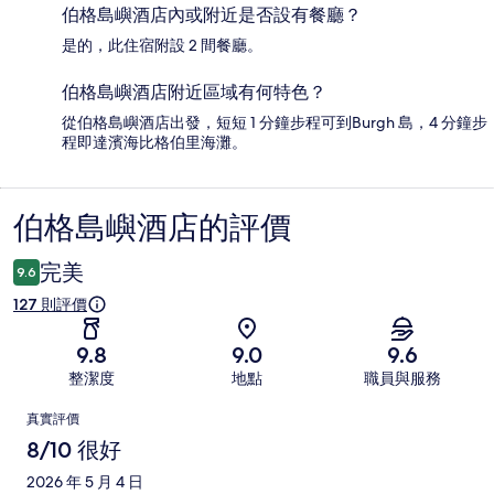
伯格島嶼酒店內或附近是否設有餐廳？
是的，此住宿附設 2 間餐廳。
伯格島嶼酒店附近區域有何特色？
從伯格島嶼酒店出發，短短 1 分鐘步程可到Burgh 島，4 分鐘步
程即達濱海比格伯里海灘。
伯格島嶼酒店的評價
評
價
完美
9.6
127 則評價
9.8
9.0
9.6
整潔度
地點
職員與服務
評
真實評價
價
8/10 很好
2026 年 5 月 4 日