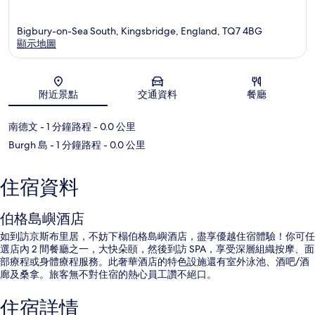
Bigbury-on-Sea South, Kingsbridge, England, TQ7 4BG
顯示地圖
地圖
附近景點
交通資料
餐廳
南德文
- 1 分鐘路程
- 0.0 公里
Burgh 島
- 1 分鐘路程
- 0.0 公里
住宿資料
伯格島嶼酒店
如到訪京斯布里居，不妨下榻伯格島嶼酒店，盡享優越住宿體驗！你可任
選店內 2 間餐廳之一，大快朵頤，然後到訪 SPA，享受深層組織按摩、面
部療程或身體療程服務。此奢華酒店的特色設施還有室外泳池、酒吧/酒
廊及桑拿。旅客無不對住宿的熱心員工讚不絕口。
住宿詳情