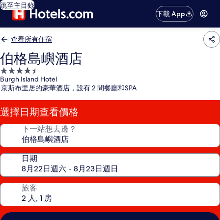
跳至主目錄
下載 App
查看所有住宿
伯格島嶼酒店
4.5
Burgh Island Hotel
星
京斯布里居的豪華酒店，設有 2 間餐廳和SPA
級
住
選擇日期查看價格
宿
下一站想去邊？
日期
旅客