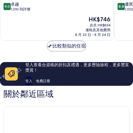
馬
中
9.0
8.8
卓越
優異
9.0
8.8
一
心
分
分
1,010 則評價
1,0
號
Moxy
(滿
(滿
現
HK$746
汽
酒
分
分
售
車
店
為
為
合共 HK$834
HK$746
旅
連稅及其他費用
市
10
10
8 月 23 日 - 8 月 24 日
館
中
分)，
分)，
法
心
卓
優
比較類似的住宿
蘭
越，
異，
克
1,010
1,002
福
則
則
舊
評
評
登入查看合資格的折扣及禮遇，更多歷險旅程，更多豐富
城
價
價
獎賞！
區
篇
篇
評
評
登入
免費註冊
價
價
關於鄰近區域