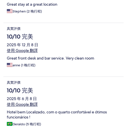
Great stay at a great location
Stephen (2 晚行程)
真實評價
10/10 完美
2025 年 12 月 8 日
使用 Google 翻譯
Great front desk and bar service. Very clean room
anne (1 晚行程)
真實評價
10/10 完美
2025 年 6 月 8 日
使用 Google 翻譯
Hotel bem Localizado, com o quarto confortável e ótimos
funcionários !
Geraldo (5 晚行程)