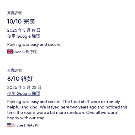
真實評價
10/10 完美
2026 年 3 月 19 日
使用 Google 翻譯
Parking was easy and secure
Sven (1 晚行程)
真實評價
8/10 很好
2026 年 3 月 23 日
使用 Google 翻譯
Parking was easy and secure. The front staff were extremely
helpful and kind. We stayed here two years ago and noticed this
time the rooms were a bit more rundown. Overall we were
happy with our stay.
Vickie (1 晚行程)