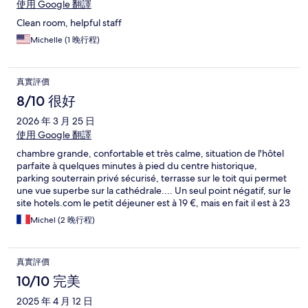
使用 Google 翻譯
Clean room, helpful staff
Michelle (1 晚行程)
真實評價
8/10 很好
2026 年 3 月 25 日
使用 Google 翻譯
chambre grande, confortable et très calme, situation de l'hôtel
parfaite à quelques minutes à pied du centre historique,
parking souterrain privé sécurisé, terrasse sur le toit qui permet
une vue superbe sur la cathédrale.... Un seul point négatif, sur le
site hotels.com le petit déjeuner est à 19 €, mais en fait il est à 23
€, ce qui est beaucoup trop cher (choix moyen et salle pas
Michel (2 晚行程)
confortable)
真實評價
10/10 完美
2025 年 4 月 12 日