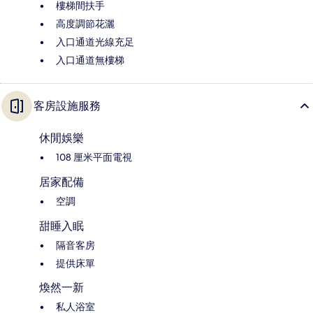
樓梯間扶手
高度調節花灑
入口通道光線充足
入口通道無樓梯
客房設施服務
休閒娛樂
108 厘米平面電視
居家配備
空調
甜睡入眠
隔音客房
提供床單
煥然一新
私人浴室