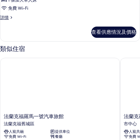
1 張加大單人床
標
免費 Wi-Fi
準
標
詳情
單
準
人
單
查看供應情況及價格
人
房
房
的
詳
類似住宿
情
相
法蘭克福羅馬一號汽車旅館
法蘭克福市
片
法
法
法蘭克福羅馬一號汽車旅館
法蘭克福
蘭
蘭
法蘭克福舊城區
市中心
克
克
人寵共融
提供車位
人寵共
福
福
免費 Wi-Fi
餐廳
免費 Wi
羅
市