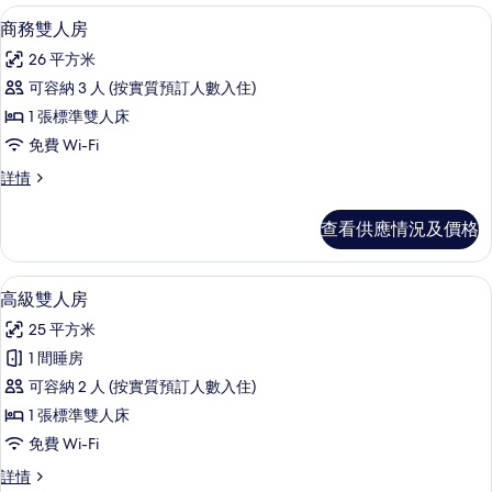
商務雙人房 | 房內夾萬、書桌、隔音、免費
載
8
商務雙人房
入
26 平方米
所
可容納 3 人 (按實質預訂人數入住)
有
1 張標準雙人床
商
免費 Wi-Fi
務
商
詳情
雙
務
人
雙
查看供應情況及價格
人
房
房
的
詳
高級雙人房 | 房內夾萬、書桌、隔音、免費
載
8
情
高級雙人房
相
入
片
25 平方米
所
1 間睡房
有
可容納 2 人 (按實質預訂人數入住)
高
1 張標準雙人床
級
免費 Wi-Fi
雙
高
詳情
人