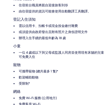
住宿前台職員將親自迎接旅客到埗
由住宿提供的資訊可能會使用自動翻譯工具翻譯。
登記入住須知
需以信用卡、扣帳卡或現金按金繳付雜費
或須提供由政府發出且附有照片之身份證明文件
辦理入住手續的最低年齡為 18 歲
小童
一位 4 歲或以下與父母或監護人同房並使用現有床舖的兒童
可免費入住
寵物
可攜帶寵物 (總共最多 1 隻)*
歡迎輔助動物
受限制*
網絡
免費 Wi-Fi 服務 (公用地方)
免費客房 Wi-Fi