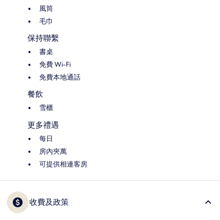
風筒
毛巾
保持聯繫
書桌
免費 Wi-Fi
免費本地通話
餐飲
雪櫃
更多禮遇
每日
房內夾萬
可提供相連客房
收費及政策