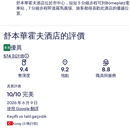
舒本華霍夫酒店位於市中心，短短 5 分鐘步程可到Börneplatz電
車站，7 分鐘步程即達羅馬廣場。旅客都很喜歡此酒店的優越位
置。
舒本華霍夫酒店的評價
評
價
優異
8.8
574 則評價
9.4
9.2
8.8
整潔度
地點
職員與服務
評
真實評價
價
10/10 完美
2026 年 6 月 9 日
使用 Google 翻譯
Keyifli vir tatil geçirdik
Koray (3 晚行程)