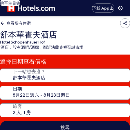
跳至主目錄
下載 App
查看所有住宿
舒本華霍夫酒店
Hotel Schopenhauer Hof
酒店，設有酒吧/酒廊，鄰近法蘭克福聖誕市場
選擇日期查看價格
下一站想去邊？
日期
旅客
搜尋