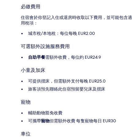
必繳費用
住宿會於你登記入住或退房時收取以下費用，並可能包含適
用稅項：
城市稅/本地稅：每位每晚 EUR2.00
可選額外設施服務費用
自助早餐
需額外收費，每位約 EUR24.9
小童及加床
可提供摺床，但需額外支付每晚 EUR25.0
旅客須預先聯絡此住宿預留嬰兒床及摺床
寵物
輔助動物豁免收費
可攜帶
寵物
但需額外收費 每隻寵物每日 EUR30
車位