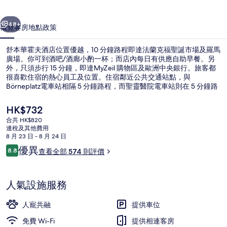
店
一個
下一個
相
48+
概覽
客房
地點
政策
片
舒本華霍夫酒店位置優越，10 分鐘路程即達法蘭克福聖誕市場及羅馬
集
廣場。你可到酒吧/酒廊小酌一杯；而店內每日有供應自助早餐。另
外，只須步行 15 分鐘，即達MyZeil 購物區及歐洲中央銀行。旅客都
很喜歡住宿的熱心員工及位置。住宿鄰近公共交通站點，與
Börneplatz電車站相隔 5 分鐘路程，而聖靈醫院電車站則在 5 分鐘路
程外。
現
HK$732
價
合共 HK$820
HK$732
連稅及其他費用
住宿正面
8 月 23 日 - 8 月 24 日
評
優異
8.8
查看全部 574 則評價
8.8 分，滿分 10 分，
價
人氣設施服務
人寵共融
提供車位
免費 Wi-Fi
提供相連客房