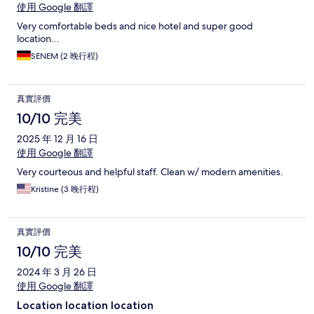
使用 Google 翻譯
Very comfortable beds and nice hotel and super good
location...
SENEM (2 晚行程)
真實評價
10/10 完美
2025 年 12 月 16 日
使用 Google 翻譯
Very courteous and helpful staff. Clean w/ modern amenities.
Kristine (3 晚行程)
真實評價
10/10 完美
2024 年 3 月 26 日
使用 Google 翻譯
Location location location