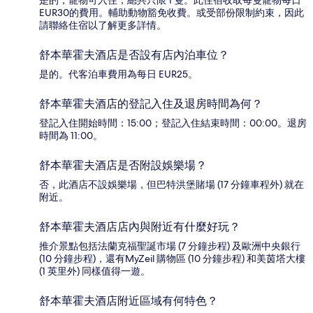
是的，寵物可入住，總共只限 1 隻。此住宿收取每隻寵物每日
EUR30的費用。輔助動物豁免收費。或受部份限制約束，因此
請聯絡住宿以了解更多詳情。
舒本華霍夫酒店是否設有店內泊車位？
是的。代客泊車費用為每日 EUR25。
舒本華霍夫酒店的登記入住及退房時間為何？
登記入住開始時間：15:00；登記入住結束時間：00:00。退房
時間為 11:00。
舒本華霍夫酒店是否附設娛樂場？
否，此酒店不設娛樂場，但巴特洪堡賭場 (17 分鐘車程外) 就在
附近。
舒本華霍夫酒店店內與附近有什麼好玩？
推介景點包括法蘭克福聖誕市場 (7 分鐘步程) 及歐洲中央銀行
(10 分鐘步程)，還有MyZeil 購物區 (10 分鐘步程) 和美茵塔大樓
(1 英里外) 同樣值得一遊。
舒本華霍夫酒店附近區域有何特色？