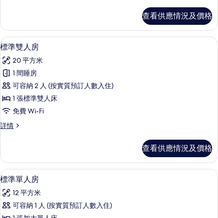
級
房
雙
查看供應情況及價格
人
的
房
相
詳
標準雙人房 | 房內夾萬、書桌、隔音、免費
載
7
情
標準雙人房
片
入
20 平方米
所
1 間睡房
有
可容納 2 人 (按實質預訂人數入住)
標
1 張標準雙人床
準
免費 Wi-Fi
雙
標
詳情
人
準
房
雙
查看供應情況及價格
人
的
房
相
詳
標準單人房 | 房內夾萬、書桌、隔音、免費
載
5
情
標準單人房
片
入
12 平方米
所
可容納 1 人 (按實質預訂人數入住)
有