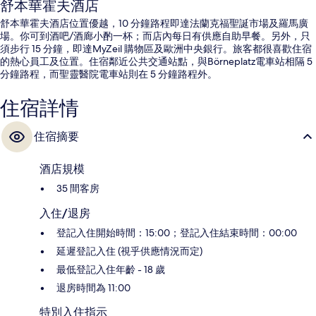
舒本華霍夫酒店
舒本華霍夫酒店位置優越，10 分鐘路程即達法蘭克福聖誕市場及羅馬廣
場。你可到酒吧/酒廊小酌一杯；而店內每日有供應自助早餐。另外，只
須步行 15 分鐘，即達MyZeil 購物區及歐洲中央銀行。旅客都很喜歡住宿
的熱心員工及位置。住宿鄰近公共交通站點，與Börneplatz電車站相隔 5
分鐘路程，而聖靈醫院電車站則在 5 分鐘路程外。
住宿詳情
住宿摘要
酒店規模
35 間客房
入住/退房
登記入住開始時間：15:00；登記入住結束時間：00:00
延遲登記入住 (視乎供應情況而定)
最低登記入住年齡 - 18 歲
退房時間為 11:00
特別入住指示