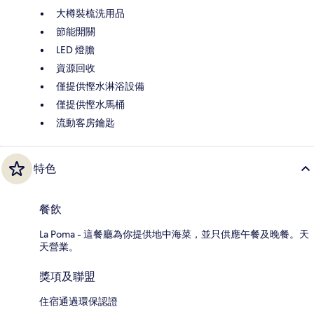
大樽裝梳洗用品
節能開關
LED 燈膽
資源回收
僅提供慳水淋浴設備
僅提供慳水馬桶
流動客房鑰匙
特色
餐飲
La Poma - 這餐廳為你提供地中海菜，並只供應午餐及晚餐。天
天營業。
獎項及聯盟
住宿通過環保認證