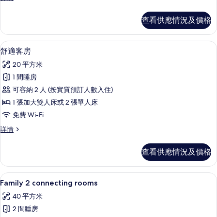
放
通
片
式
開
查看供應情況及價格
放
套
式
房
套
舒適客房 | 高級寢具、羽絨被、特厚
載
14
房
舒適客房
的
入
詳
相
20 平方米
情
所
片
1 間睡房
有
可容納 2 人 (按實質預訂人數入住)
舒
1 張加大雙人床或 2 張單人床
適
免費 Wi-Fi
客
舒
詳情
房
適
的
客
查看供應情況及價格
房
相
詳
片
情
高級寢具、羽絨被、特厚豪華床墊、迷
載
12
Family 2 connecting rooms
入
40 平方米
所
2 間睡房
有