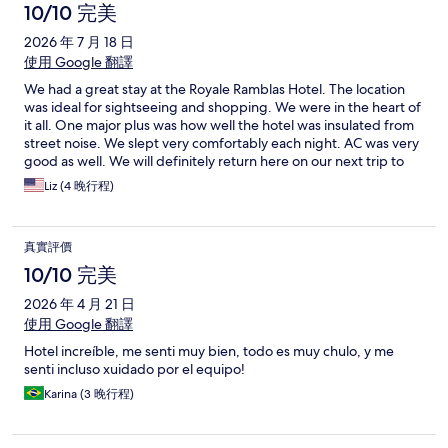
10/10 完美
2026 年 7 月 18 日
使用 Google 翻譯
We had a great stay at the Royale Ramblas Hotel. The location
was ideal for sightseeing and shopping. We were in the heart of
it all. One major plus was how well the hotel was insulated from
street noise. We slept very comfortably each night. AC was very
good as well. We will definitely return here on our next trip to
Barcelona.
Liz (4 晚行程)
真實評價
10/10 完美
2026 年 4 月 21 日
使用 Google 翻譯
Hotel increíble, me senti muy bien, todo es muy chulo, y me
senti incluso xuidado por el equipo!
Karina (3 晚行程)