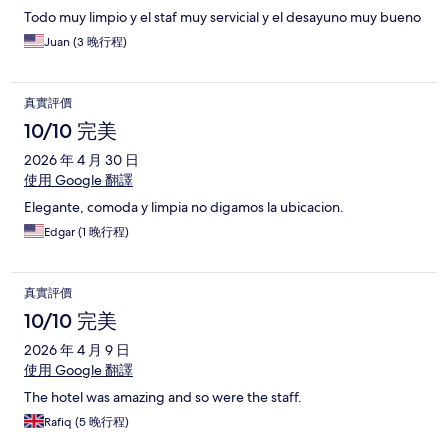
Todo muy limpio y el staf muy servicial y el desayuno muy bueno
Juan (3 晚行程)
真實評價
10/10 完美
2026 年 4 月 30 日
使用 Google 翻譯
Elegante, comoda y limpia no digamos la ubicacion.
Edgar (1 晚行程)
真實評價
10/10 完美
2026 年 4 月 9 日
使用 Google 翻譯
The hotel was amazing and so were the staff.
Rafiq (5 晚行程)