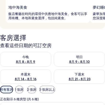
地中海美食
夢幻睡
飯店餐廳在時尚的環境中供應地中海美食。食客可以享
豪華加
用有機、本地和素食選擇，包括純素食。
您深度
客房選擇
查看這些日期的可訂空房
查看今晚 8月 8 - 8月 9的可訂空房
查看明日 8月 9 - 8月 10的可
今晚
明日
8月 8 - 8月 9
8月 9 - 8月 10
查看本週末 8月 14 - 8月 16的可訂空房
查看下週末 8月 21 - 8月 23
本週末
下週末
8月 14 - 8月 16
8月 21 - 8月 23
可
所有客房
1 張床
2 張床
3 張床以上
用
嘅
正在顯示 6 種房型 (共 6 種)
客
基本雙人房, 1 張標準雙人床 | 高級
載