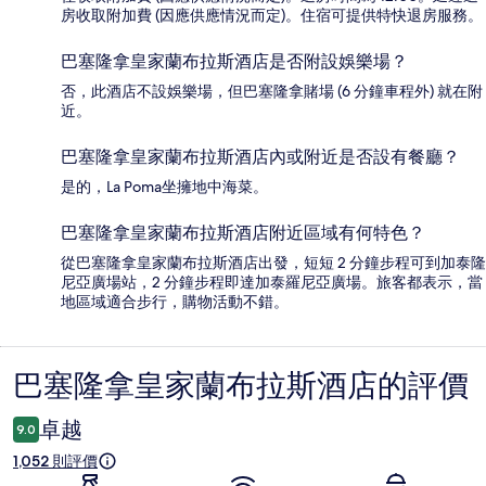
房收取附加費 (因應供應情況而定)。住宿可提供特快退房服務。
巴塞隆拿皇家蘭布拉斯酒店是否附設娛樂場？
否，此酒店不設娛樂場，但巴塞隆拿賭場 (6 分鐘車程外) 就在附
近。
巴塞隆拿皇家蘭布拉斯酒店內或附近是否設有餐廳？
是的，La Poma坐擁地中海菜。
巴塞隆拿皇家蘭布拉斯酒店附近區域有何特色？
從巴塞隆拿皇家蘭布拉斯酒店出發，短短 2 分鐘步程可到加泰隆
尼亞廣場站，2 分鐘步程即達加泰羅尼亞廣場。旅客都表示，當
地區域適合步行，購物活動不錯。
巴塞隆拿皇家蘭布拉斯酒店的評價
評
價
卓越
9.0
1,052 則評價