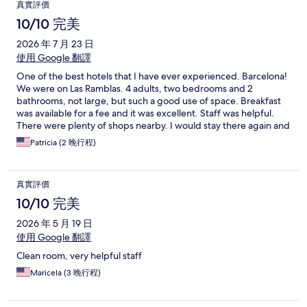
真實評價
10/10 完美
2026 年 7 月 23 日
使用 Google 翻譯
One of the best hotels that I have ever experienced. Barcelona!
We were on Las Ramblas. 4 adults, two bedrooms and 2
bathrooms, not large, but such a good use of space. Breakfast
was available for a fee and it was excellent. Staff was helpful.
There were plenty of shops nearby. I would stay there again and
would recommend.
Patricia (2 晚行程)
真實評價
10/10 完美
2026 年 5 月 19 日
使用 Google 翻譯
Clean room, very helpful staff
Maricela (3 晚行程)