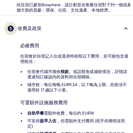
此住宿已參加Biosphere，該計劃旨在衡量住宿對下列一個或多
個方面的貢獻：環保、社區、文化遺產、本地經濟。
收費及政策
必繳費用
住宿會於你登記入住或退房時收取以下費用，並可能包含適
用稅項：
住宿會代城市徵收
稅款
。或設豁免或減收情況，詳情請
透過預訂確認內的資料與住宿聯絡。
城市稅：每位每晚 EUR9.24，以 7 晚為上限。此稅項不
適用於 17 歲以下小童。
可選額外設施服務費用
自助早餐
需額外收費，每位約 EUR18
可安排
提早入住
，但需額外支付費用 (視乎供應情況而
定)