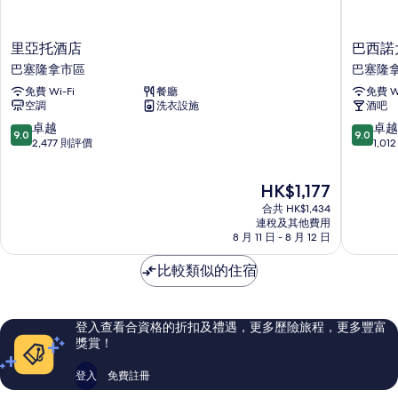
里
巴
里亞托酒店
巴西諾
亞
西
巴塞隆拿市區
巴塞隆
托
諾
免費 Wi-Fi
餐廳
免費 Wi
酒
大
空調
洗衣設施
酒吧
店
酒
巴
店
9.0
9.0
卓越
卓越
9.0
9.0
塞
巴
分
分
2,477 則評價
1,0
隆
塞
(滿
(滿
拿
隆
分
分
現
HK$1,177
市
拿
為
為
售
區
市
10
10
合共 HK$1,434
HK$1,177
區
分)，
分)，
連稅及其他費用
8 月 11 日 - 8 月 12 日
卓
卓
越，
越，
比較類似的住宿
2,477
1,012
則
則
評
評
價
價
登入查看合資格的折扣及禮遇，更多歷險旅程，更多豐富
篇
篇
獎賞！
評
評
價
價
登入
免費註冊