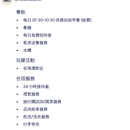
餐飲
每日 07:30–10:30 供應自助早餐 (收費)
餐廳
每日免費招待會
客房送餐服務
水機
玩樂活動
在海灘附近
住宿服務
24 小時接待處
禮賓服務
旅行團諮詢/購票服務
店內租車服務
乾洗/洗衣服務
行李寄存