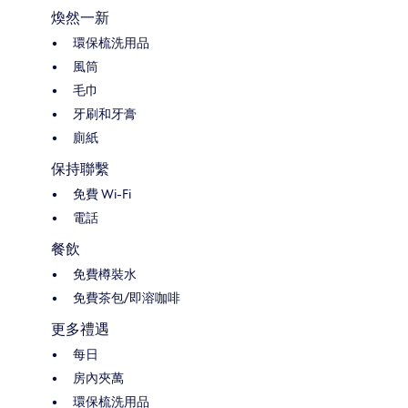
煥然一新
環保梳洗用品
風筒
毛巾
牙刷和牙膏
廁紙
保持聯繫
免費 Wi-Fi
電話
餐飲
免費樽裝水
免費茶包/即溶咖啡
更多禮遇
每日
房內夾萬
環保梳洗用品