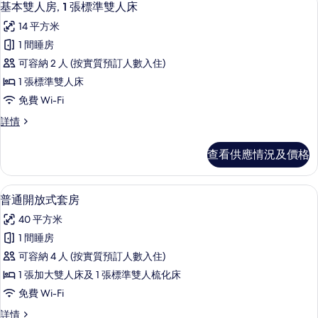
11
基本雙人房, 1 張標準雙人床
房
入
篩
14 平方米
所
選
1 間睡房
有
條
可容納 2 人 (按實質預訂人數入住)
基
件
1 張標準雙人床
本
免費 Wi-Fi
雙
基
詳情
人
本
房,
雙
查看供應情況及價格
人
1
房,
張
1
普通開放式套房 | 高級寢具、羽絨被
載
15
張
標
普通開放式套房
入
標
準
40 平方米
準
所
雙
雙
1 間睡房
有
人
人
可容納 4 人 (按實質預訂人數入住)
床
普
床
詳
1 張加大雙人床及 1 張標準雙人梳化床
通
情
的
免費 Wi-Fi
開
相
普
詳情