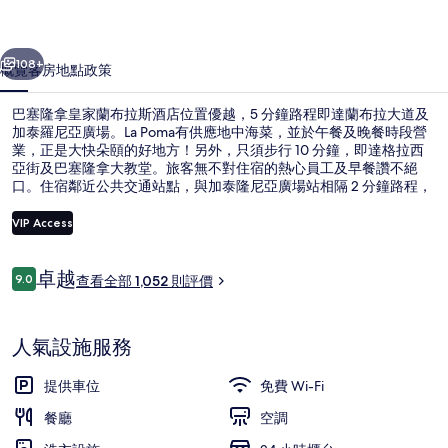
蘭
一個
下一個
布
108+
概覽
客房
地點
政策
拉
巴塞隆拿皇家蘭布拉斯酒店位置優越，5 分鐘路程即達蘭布拉大道及
斯
加泰羅尼亞廣場。La Poma有供應地中海菜，並於午餐及晚餐時段營
業，正是大快朵頤的好地方！另外，只須步行 10 分鐘，即達格拉西
酒
亞街及巴塞隆拿大教堂。旅客無不對住宿的熱心員工及早餐讚不絕
店
口。住宿鄰近公共交通站點，與加泰隆尼亞廣場站相隔 2 分鐘路程，
而利塞奧站則在 5 分鐘路程外。
相
VIP Access
片
評
卓越
9.0
時尚雙人或雙床房 | 客房景觀
集
查看全部 1,052 則評價
9.0 分，滿分 10 分，
價
人氣設施服務
提供車位
免費 Wi-Fi
餐廳
空調