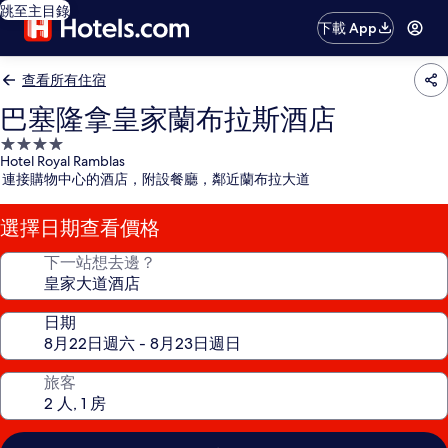
跳至主目錄
下載 App
查看所有住宿
巴塞隆拿皇家蘭布拉斯酒店
4.0
Hotel Royal Ramblas
星
連接購物中心的酒店，附設餐廳，鄰近蘭布拉大道
級
住
選擇日期查看價格
宿
下一站想去邊？
日期
旅客