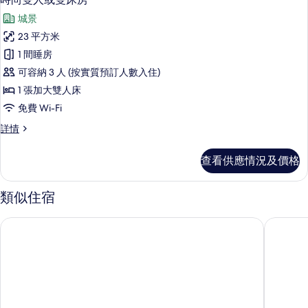
特
入
大
大
城景
雙
所
雙
人
23 平方米
有
床
人
1 間睡房
及
時
床
1
可容納 3 人 (按實質預訂人數入住)
尚
張
及
1 張加大雙人床
梳
雙
1
免費 Wi-Fi
化
人
床
張
時
詳情
詳
或
梳
尚
情
雙
雙
化
查看供應情況及價格
人
床
床
或
房
雙
的
類似住宿
床
的
相
房
里亞托酒店
巴西諾大
相
詳
片
情
片