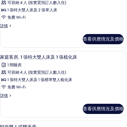
可容納 4 人 (按實質預訂人數入住)
Family
1 張特大雙人床及 2 張單人床
2
免費 Wi-Fi
connecting
rooms
Family
詳情
2
的
connecting
查看供應情況及價格
相
rooms
詳
片
情
家庭客房, 1 張特大雙人床及 1 張梳
載
8
家庭客房, 1 張特大雙人床及 1 張梳化床
入
1 間睡房
所
可容納 4 人 (按實質預訂人數入住)
有
1 張特大雙人床及 1 張標準雙人梳化床
家
免費 Wi-Fi
庭
家
詳情
客
庭
房,
客
查看供應情況及價格
房,
1
1
張
張
高級寢具、羽絨被、特厚豪華床墊、迷
載
24
特
時尚雙人或雙床房