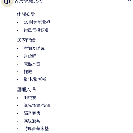
客房設施服務
休閒娛樂
55 吋智能電視
衛星電視頻道
居家配備
空調及暖氣
迷你吧
電熱水壺
拖鞋
熨斗/熨衫板
甜睡入眠
羽絨被
遮光窗簾/窗簾
隔音客房
高級寢具
特厚豪華床墊