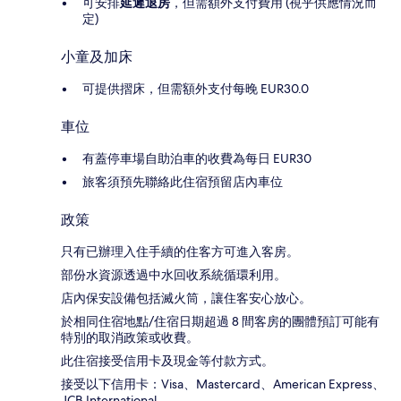
可安排
延遲退房
，但需額外支付費用 (視乎供應情況而
定)
小童及加床
可提供摺床，但需額外支付每晚 EUR30.0
車位
有蓋停車場自助泊車的收費為每日 EUR30
旅客須預先聯絡此住宿預留店內車位
政策
只有已辦理入住手續的住客方可進入客房。
部份水資源透過中水回收系統循環利用。
店內保安設備包括滅火筒，讓住客安心放心。
於相同住宿地點/住宿日期超過 8 間客房的團體預訂可能有
特別的取消政策或收費。
此住宿接受信用卡及現金等付款方式。
接受以下信用卡：Visa、Mastercard、American Express、
JCB International