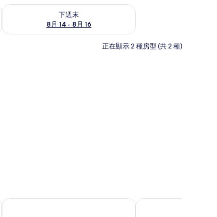
查看下週末 8月 14 - 8月 16的可訂空房
下週末
8月 14 - 8月 16
正在顯示 2 種房型 (共 2 種)
中山永安新城皇冠假日酒店 - IHG 旗下飯店
中山保利艾美酒店