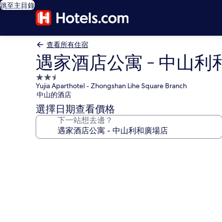
跳至主目錄
查看所有住宿
遇家酒店公寓 - 中山利
2.5
Yujia Aparthotel - Zhongshan Lihe Square Branch
星
中山的酒店
級
選擇日期查看價格
住
下一站想去邊？
宿
遇
家
酒
店
公