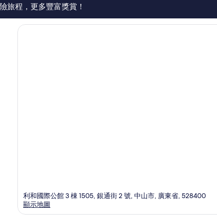
價
險旅程，更多豐富獎賞！
篇
評
價
利和國際公館 3 棟 1505, 銀通街 2 號, 中山市, 廣東省, 528400
顯示地圖