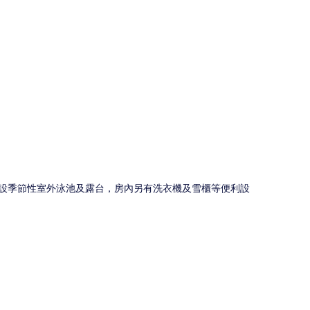
圖
附設季節性室外泳池及露台，房內另有洗衣機及雪櫃等便利設