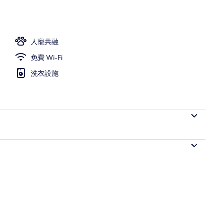
 | 高級寢具、遮光窗簾/窗簾、隔音、熨斗/熨衫板
人寵共融
免費 Wi-Fi
洗衣設施