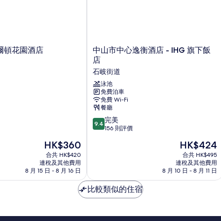
中
爾頓花園酒店
中山市中心逸衡酒店 - IHG 旗下飯
山
店
市
石岐街道
中
心
泳池
免費泊車
逸
免費 Wi-Fi
衡
餐廳
酒
9.4
店
完美
9.4
分
-
156 則評價
(滿
IHG
現
現
HK$360
HK$424
分
旗
售
售
為
合共 HK$420
下
合共 HK$495
HK$360
HK$424
連稅及其他費用
連稅及其他費用
10
飯
8 月 15 日 - 8 月 16 日
8 月 10 日 - 8 月 11 日
分)，
店
完
石
比較類似的住宿
美，
岐
156
街
則
道
評