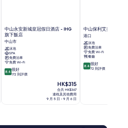
中
中
中山永安新城皇冠假日酒店 - IHG
中山保利艾美酒店
山
山
旗下飯店
港口
永
保
中山市
泳池
安
利
免費泊車
新
泳池
艾
免費 Wi-Fi
SPA
城
美
餐廳
免費泊車
皇
酒
免費 Wi-Fi
8.4
很好
冠
店
8.4
分
72 則評價
8.4
假
很好
港
8.4
(滿
分
日
172 則評價
口
分
(滿
酒
現
HK$315
為
分
店
售
10
為
-
合共 HK$367
HK$315
分)，
連稅及其他費用
10
IHG
9 月 5 日 - 9 月 6 日
8
很
分)，
旗
好，
很
下
72
好，
飯
則
172
店
評
則
中
價
評
山