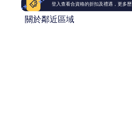
篇
篇
登入查看合資格的折扣及禮遇，更多歷
評
評
價
價
關於鄰近區域