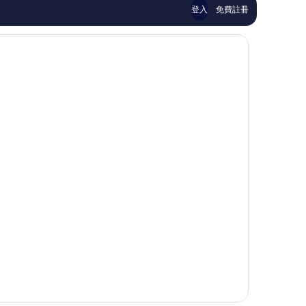
篇
價
市
登入
免費註冊
評
篇
價
評
價