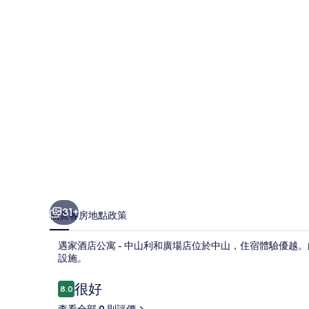
寓
-
中
山
利
和
廣
場
店
相
31+
概覽
客房
地點
政策
片
遇家酒店公寓 - 中山利和廣場店位於中山，住宿體驗優越
集
設施。
評
很好
8.0
8.0 分，滿分 10 分，
價
查看全部 9 則評價