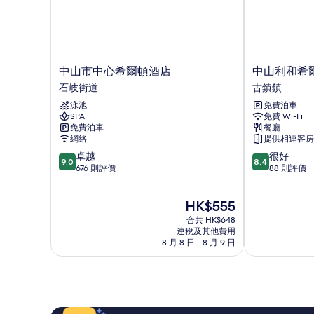
中
中
中山市中心希爾頓酒店
中山利和希
山
山
石岐街道
古鎮鎮
市
利
泳池
免費泊車
中
和
SPA
免費 Wi-Fi
心
希
免費泊車
餐廳
希
爾
網絡
提供相連客房
爾
頓
9.0
8.4
卓越
很好
頓
花
9.0
8.4
分
分
676 則評價
88 則評價
酒
園
(滿
(滿
店
酒
分
分
石
店
現
HK$555
為
為
岐
古
售
10
10
街
合共 HK$648
鎮
HK$555
分)，
分)，
連稅及其他費用
道
鎮
8 月 8 日 - 8 月 9 日
卓
很
越，
好，
676
88
則
則
評
評
價
價