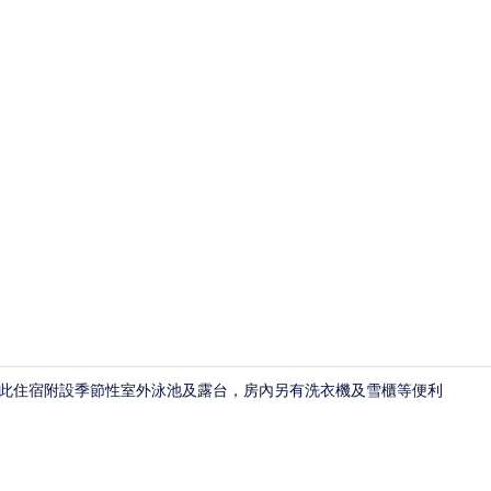
精品兩房一廳
。此住宿附設季節性室外泳池及露台，房內另有洗衣機及雪櫃等便利
商務套房 |