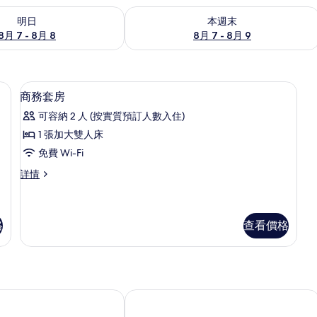
7 - 8月 8的可訂空房
查看本週末 8月 7 - 8月 9的可訂空房
明日
本週末
8月 7 - 8月 8
8月 7 - 8月 9
光窗簾/窗簾、隔音、熨斗/熨衫板
商務套房 | 客廳 | 電視
載
8
商務套房
入
可容納 2 人 (按實質預訂人數入住)
所
1 張加大雙人床
有
免費 Wi-Fi
商
商
詳情
務
務
套
套
房
房
詳
格
查看價格
的
情
相
片
頓花園酒店
中山市中心逸衡酒店 - IHG 旗下飯店