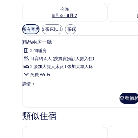
查看今晚 8月 6 - 8月 7的可訂空房
查看明日 8月 
今晚
8月 6 - 8月 7
可
所有客房
3 張床以上
1 張床
用
精品兩房一廳 | 高級寢具、遮
載
嘅
13
精品兩房一廳
入
客
2 間睡房
房
所
可容納 4 人 (按實質預訂人數入住)
篩
有
2 張加大雙人床及 1 張加大單人床
選
精
條
免費 Wi-Fi
品
件
精
詳情
兩
品
房
兩
查看價
房
一
一
廳
廳
類似住宿
詳
的
情
相
中山市中心希爾頓酒店
中山利和希爾
片