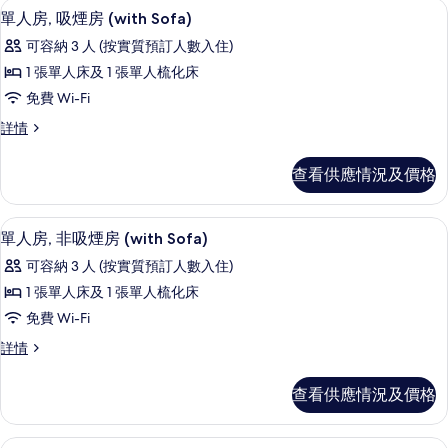
免費 Wi-Fi、床單
載
3
(Semi
單人房, 吸煙房 (with Sofa)
房
入
Double)
(Semi
可容納 3 人 (按實質預訂人數入住)
詳
所
Double)
情
1 張單人床及 1 張單人梳化床
有
的
免費 Wi-Fi
單
相
單
詳情
人
片
人
房,
房,
查看供應情況及價格
吸
吸
煙
煙
房
免費 Wi-Fi、床單
載
3
(with
單人房, 非吸煙房 (with Sofa)
房
入
Sofa)
(with
可容納 3 人 (按實質預訂人數入住)
詳
所
Sofa)
情
1 張單人床及 1 張單人梳化床
有
的
免費 Wi-Fi
單
相
單
詳情
人
片
人
房,
房,
查看供應情況及價格
非
非
吸
吸
煙
雙人房, 非吸煙房 | 免費 Wi-Fi、床單