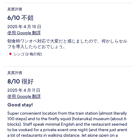
真實評價
6/10 不錯
2025 年 4 月 15 日
使用 Google 翻譯
朝食時ワンオペ対応で大変だと感じましたので、何かしらセル
フを導入したらどおでしょう。
シンゴ (2 晚行程)
真實評價
8/10 很好
2025 年 4 月 11 日
使用 Google 翻譯
Good stay!
Super convenient location from the train station (almost literally
100 steps) and to the firefly squid (hotaruika) museum (about 6
blocks). Staff speak minimal English and the restaurant seemed
to be vooked for a private event one night (and there just arent
a lot of restaurants in walking distance, let alone open on a