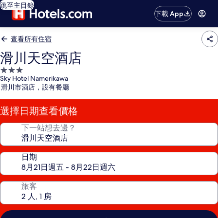
跳至主目錄
下載 App
查看所有住宿
滑川天空酒店
3.0
Sky Hotel Namerikawa
星
滑川市酒店，設有餐廳
級
住
選擇日期查看價格
宿
下一站想去邊？
日期
旅客