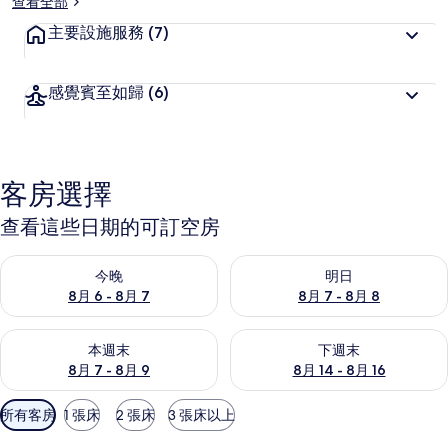
查看全部
主要設施服務
(7)
感覺賓至如歸
(6)
客房選擇
查看這些日期的可訂空房
查看今晚 8月 6 - 8月 7的可訂空房
查看明日 8月 7 - 8月 8的可訂
今晚
明日
8月 6 - 8月 7
8月 7 - 8月 8
查看本週末 8月 7 - 8月 9的可訂空房
查看下週末 8月 14 - 8月 16
本週末
下週末
8月 7 - 8月 9
8月 14 - 8月 16
可
所有客房
1 張床
2 張床
3 張床以上
用