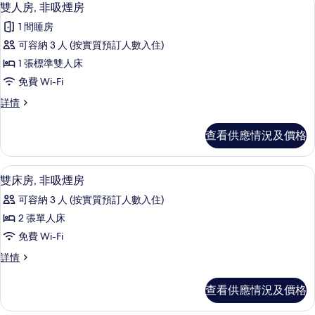
載
3
房
雙人房, 非吸煙房
煙
入
(with
房
1 間睡房
Sofa)
所
詳
(with
可容納 3 人 (按實質預訂人數入住)
有
情
Sofa)
1 張標準雙人床
雙
的
免費 Wi-Fi
人
相
雙
詳情
房,
片
人
非
房,
查看供應情況及價格
非
吸
吸
煙
煙
免費 Wi-Fi、床單
載
4
房
雙床房, 非吸煙房
房
入
詳
的
可容納 3 人 (按實質預訂人數入住)
情
所
相
2 張單人床
有
片
免費 Wi-Fi
雙
雙
詳情
床
床
房,
房,
查看供應情況及價格
非
非
吸