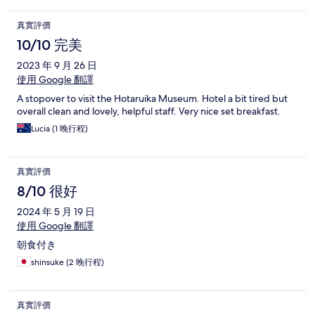
真實評價
10/10 完美
2023 年 9 月 26 日
使用 Google 翻譯
A stopover to visit the Hotaruika Museum. Hotel a bit tired but
overall clean and lovely, helpful staff. Very nice set breakfast.
Lucia (1 晚行程)
真實評價
8/10 很好
2024 年 5 月 19 日
使用 Google 翻譯
朝食付き
shinsuke (2 晚行程)
真實評價