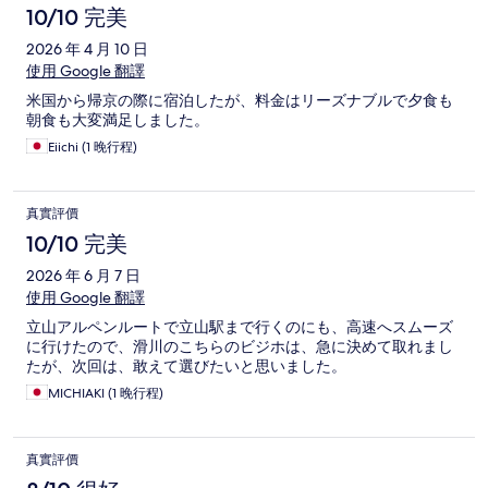
價
10/10 完美
2026 年 4 月 10 日
使用 Google 翻譯
米国から帰京の際に宿泊したが、料金はリーズナブルで夕食も
朝食も大変満足しました。
Eiichi (1 晚行程)
真實評價
10/10 完美
2026 年 6 月 7 日
使用 Google 翻譯
立山アルペンルートで立山駅まで行くのにも、高速へスムーズ
に行けたので、滑川のこちらのビジホは、急に決めて取れまし
たが、次回は、敢えて選びたいと思いました。
MICHIAKI (1 晚行程)
真實評價