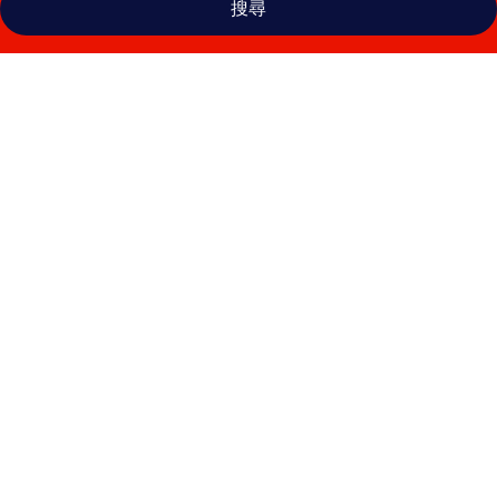
搜尋
滑
川
天
空
酒
店