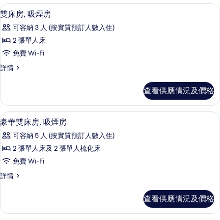
吸
煙
免費 Wi-Fi、床單
載
4
房
雙床房, 吸煙房
煙
入
詳
房
可容納 3 人 (按實質預訂人數入住)
情
所
的
2 張單人床
有
相
免費 Wi-Fi
雙
片
雙
詳情
床
床
房,
房,
查看供應情況及價格
吸
吸
煙
煙
房
豪華雙床房, 吸煙房 | 免費 Wi-Fi、床單
載
3
詳
豪華雙床房, 吸煙房
房
入
情
的
可容納 5 人 (按實質預訂人數入住)
所
相
2 張單人床及 2 張單人梳化床
有
片
免費 Wi-Fi
豪
豪
詳情
華
華
雙
雙
查看供應情況及價格
床
床
房,
房,
吸