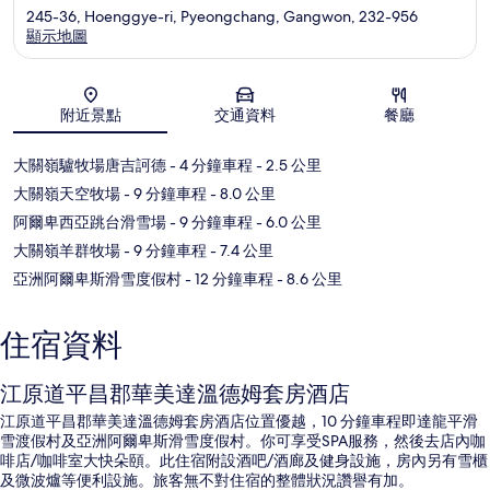
245-36, Hoenggye-ri, Pyeongchang, Gangwon, 232-956
顯示地圖
地圖
附近景點
交通資料
餐廳
大關嶺驢牧場唐吉訶德
- 4 分鐘車程
- 2.5 公里
大關嶺天空牧場
- 9 分鐘車程
- 8.0 公里
阿爾卑西亞跳台滑雪場
- 9 分鐘車程
- 6.0 公里
大關嶺羊群牧場
- 9 分鐘車程
- 7.4 公里
亞洲阿爾卑斯滑雪度假村
- 12 分鐘車程
- 8.6 公里
住宿資料
江原道平昌郡華美達溫德姆套房酒店
江原道平昌郡華美達溫德姆套房酒店位置優越，10 分鐘車程即達龍平滑
雪渡假村及亞洲阿爾卑斯滑雪度假村。你可享受SPA服務，然後去店內咖
啡店/咖啡室大快朵頤。此住宿附設酒吧/酒廊及健身設施，房內另有雪櫃
及微波爐等便利設施。旅客無不對住宿的整體狀況讚譽有加。