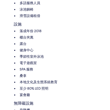
多語服務人員
泳池躺椅
滑雪設備租借
設施
落成年份 2018
櫃台夾萬
露台
健身中心
季節性室外泳池
電子遊戲室
SPA 服務
桑拿
本地文化及生態系統教育
至少 80% LED 照明
宴會廳
無障礙設施