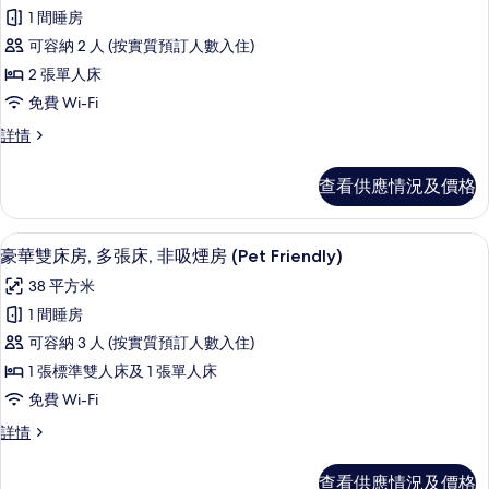
所
床,
非
1 間睡房
有
吸
非
可容納 2 人 (按實質預訂人數入住)
煙
標
吸
房
2 張單人床
準
(Pet
煙
免費 Wi-Fi
Friendly)
雙
房
詳
標
詳情
床
情
準
(Pet
房,
雙
Friendly)
查看供應情況及價格
床
2
的
房,
張
2
相
羽絨被、房內夾萬、書桌、手提電腦工
載
5
張
單
豪華雙床房, 多張床, 非吸煙房 (Pet Friendly)
片
入
單
人
38 平方米
人
所
床,
床,
1 間睡房
有
非
非
可容納 3 人 (按實質預訂人數入住)
吸
豪
吸
煙
1 張標準雙人床及 1 張單人床
華
房
煙
免費 Wi-Fi
(Pet
雙
房
Friendly)
豪
詳情
床
詳
華
(Pet
情
房,
雙
Friendly)
查看供應情況及價格