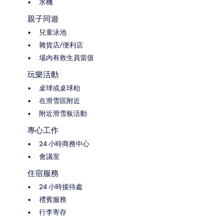
水機
親子同遊
兒童泳池
雜貨店/便利店
場內有救生員當值
玩樂活動
桌球或桌球枱
在滑雪區附近
附近滑雪板活動
專心工作
24 小時商務中心
會議室
住宿服務
24 小時接待處
禮賓服務
行李寄存