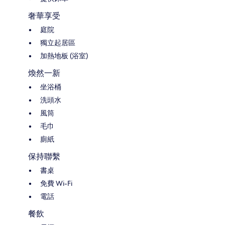
奢華享受
庭院
獨立起居區
加熱地板 (浴室)
煥然一新
坐浴桶
洗頭水
風筒
毛巾
廁紙
保持聯繫
書桌
免費 Wi-Fi
電話
餐飲