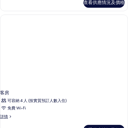
查看供應情況及價格
情
客房
可容納 4 人 (按實質預訂人數入住)
免費 Wi-Fi
客
詳情
房
詳