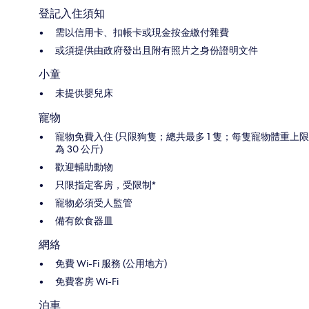
登記入住須知
需以信用卡、扣帳卡或現金按金繳付雜費
或須提供由政府發出且附有照片之身份證明文件
小童
未提供嬰兒床
寵物
寵物免費入住 (只限狗隻；總共最多 1 隻；每隻寵物體重上限
為 30 公斤)
歡迎輔助動物
只限指定客房，受限制*
寵物必須受人監管
備有飲食器皿
網絡
免費 Wi-Fi 服務 (公用地方)
免費客房 Wi-Fi
泊車