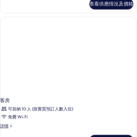
套
套
煙
查看供應情況及價格
情
房,
房,
房
2
2
張
的
標
張
相
準
標
雙
片
準
人
床,
雙
非
人
吸
煙
床,
房
非
詳
情
吸
煙
房
客房
的
可容納 10 人 (按實質預訂人數入住)
相
免費 Wi-Fi
片
客
詳情
房
詳