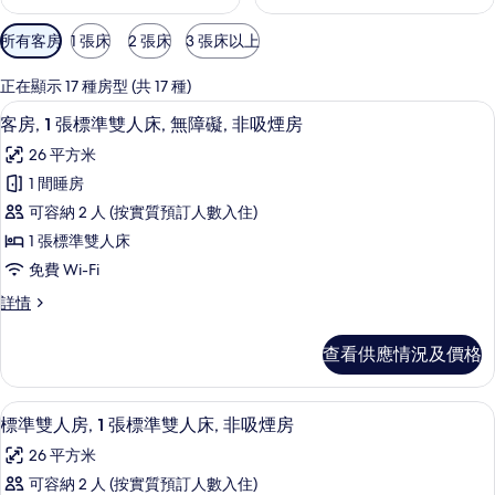
可
所有客房
1 張床
2 張床
3 張床以上
用
嘅
正在顯示 17 種房型 (共 17 種)
客
羽絨被、房內夾萬、書桌、手提電腦工
載
7
客房, 1 張標準雙人床, 無障礙, 非吸煙房
房
入
篩
26 平方米
所
選
1 間睡房
有
條
可容納 2 人 (按實質預訂人數入住)
客
件
1 張標準雙人床
房,
免費 Wi-Fi
1
客
詳情
張
房,
標
1
查看供應情況及價格
張
準
標
雙
準
羽絨被、房內夾萬、書桌、手提電腦工
載
7
雙
人
標準雙人房, 1 張標準雙人床, 非吸煙房
入
人
床,
26 平方米
床,
所
無
無
可容納 2 人 (按實質預訂人數入住)