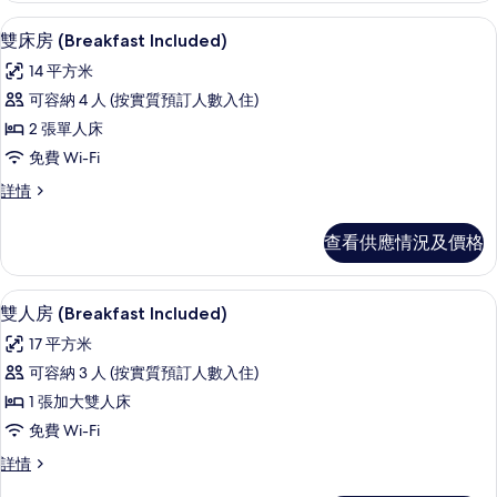
(Breakfast
(Breakfast
羽絨被、房內夾萬、手提電腦工作空間
載
5
Included)
Included)
雙床房 (Breakfast Included)
入
詳
的
14 平方米
情
所
相
可容納 4 人 (按實質預訂人數入住)
有
片
2 張單人床
雙
免費 Wi-Fi
床
雙
詳情
房
床
(Breakfast
房
查看供應情況及價格
(Breakfast
Included)
Included)
的
詳
羽絨被、房內夾萬、手提電腦工作空間
載
相
5
情
雙人房 (Breakfast Included)
入
片
17 平方米
所
可容納 3 人 (按實質預訂人數入住)
有
1 張加大雙人床
雙
免費 Wi-Fi
人
雙
詳情
房
人