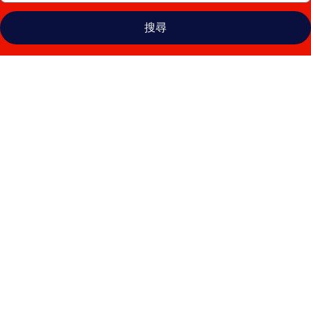
搜尋
JR
西
日
本
集