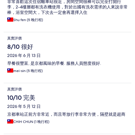
非常喜歡這次住宿離車站很近，房間空間很棒可以完全打開行
李，2-4樓層都有洗衣機使用，對於出國有洗衣需求的人來說非常
棒，浴室空間大，下次去一定會再選擇入住
Shu fen (5 晚行程)
真實評價
8/10 很好
2026 年 6 月 13 日
早餐很豐富, 是京都風味的早餐. 服務人員態度很好.
mei-sin (5 晚行程)
真實評價
10/10 完美
2026 年 5 月 12 日
京都車站正前方非常近，而且寄放行李非常方便，隔壁就是超商
CHIH CHUN (1 晚行程)