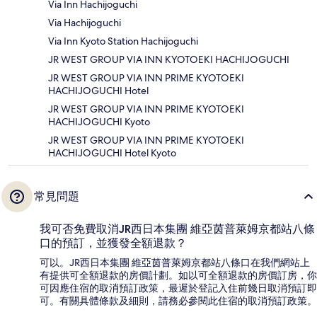
Via Inn Hachijoguchi
Via Hachijoguchi
Via Inn Kyoto Station Hachijoguchi
JR WEST GROUP VIA INN KYOTOEKI HACHIJOGUCHI
JR WEST GROUP VIA INN PRIME KYOTOEKI
HACHIJOGUCHI Hotel
JR WEST GROUP VIA INN PRIME KYOTOEKI
HACHIJOGUCHI Kyoto
JR WEST GROUP VIA INN PRIME KYOTOEKI
HACHIJOGUCHI Hotel Kyoto
常見問題
我可否免費取消JR西日本集團 維亞茵普萊姆京都站八條
口的預訂，並獲發全額退款？
可以。JR西日本集團 維亞茵普萊姆京都站八條口在我們網站上
有提供可全額退款的房價計劃。如以可全額退款的房價訂房，你
可因應住宿的取消預訂政策，最遲於登記入住前幾日取消預訂即
可。有關具體條款及細則，請務必參閱此住宿的取消預訂政策。