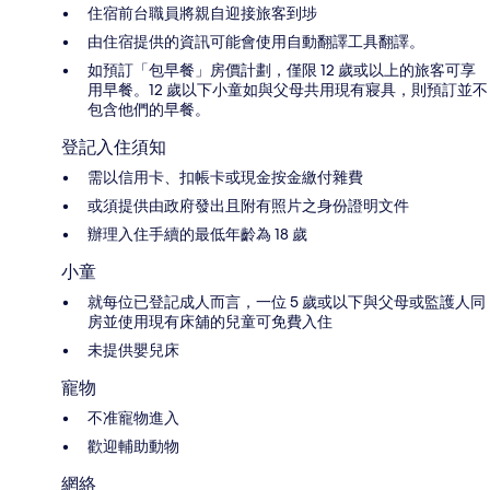
住宿前台職員將親自迎接旅客到埗
由住宿提供的資訊可能會使用自動翻譯工具翻譯。
如預訂「包早餐」房價計劃，僅限 12 歲或以上的旅客可享
用早餐。12 歲以下小童如與父母共用現有寢具，則預訂並不
包含他們的早餐。
登記入住須知
需以信用卡、扣帳卡或現金按金繳付雜費
或須提供由政府發出且附有照片之身份證明文件
辦理入住手續的最低年齡為 18 歲
小童
就每位已登記成人而言，一位 5 歲或以下與父母或監護人同
房並使用現有床舖的兒童可免費入住
未提供嬰兒床
寵物
不准寵物進入
歡迎輔助動物
網絡