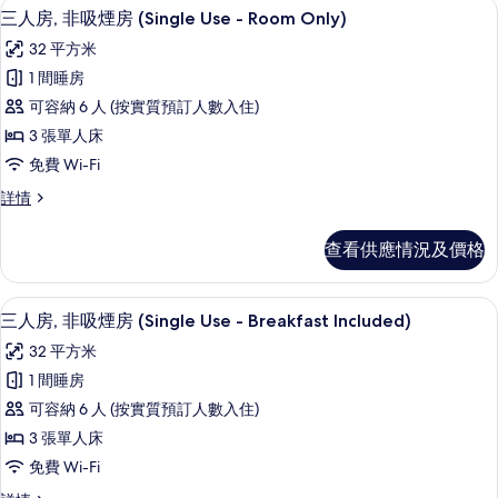
羽絨被、房內夾萬、手提電腦工作空間
載
10
房
三人房, 非吸煙房 (Single Use - Room Only)
(Single
入
(Single
Use
32 平方米
Use
所
-
-
1 間睡房
有
Room
Room
可容納 6 人 (按實質預訂人數入住)
Only)
三
Only)
詳
3 張單人床
的
人
情
免費 Wi-Fi
相
房,
三
詳情
片
非
人
吸
房,
查看供應情況及價格
非
煙
吸
房
煙
羽絨被、房內夾萬、手提電腦工作空間
載
10
房
三人房, 非吸煙房 (Single Use - Breakfast Included)
(Single
入
(Single
Use
32 平方米
Use
所
-
-
1 間睡房
有
Room
Room
可容納 6 人 (按實質預訂人數入住)
Only)
三
Only)
詳
3 張單人床
的
人
情
免費 Wi-Fi
相
房,