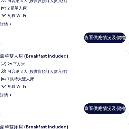
可容納 4 人 (按實質預訂人數入住)
有
片
2 張單人床
雙
免費 Wi-Fi
床
雙
詳情
房
床
(Room
房
查看供應情況及價格
(Room
Only)
Only)
的
詳
羽絨被、房內夾萬、手提電腦工作空間
載
相
7
情
豪華雙人房 (Breakfast Included)
入
片
26 平方米
所
可容納 3 人 (按實質預訂人數入住)
有
1 張特大雙人床
豪
免費 Wi-Fi
華
豪
詳情
雙
華
人
雙
查看供應情況及價格
人
房
房
(Breakfast
(Breakfast
羽絨被、房內夾萬、手提電腦工作空間
載
7
Included)
Included)
豪華雙床房 (Breakfast Included)