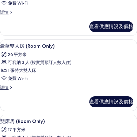
免費 Wi-Fi
華
豪
詳情
雙
華
床
雙
查看供應情況及價格
床
房
房
(Room
(Room
羽絨被、房內夾萬、手提電腦工作空間
載
7
Only)
Only)
豪華雙人房 (Room Only)
入
詳
的
26 平方米
情
所
相
可容納 3 人 (按實質預訂人數入住)
有
片
1 張特大雙人床
豪
免費 Wi-Fi
華
豪
詳情
雙
華
人
雙
查看供應情況及價格
人
房
房
(Room
(Room
羽絨被、房內夾萬、手提電腦工作空間
載
5
Only)
Only)
雙床房 (Room Only)
入
詳
的
17 平方米
情
所
相