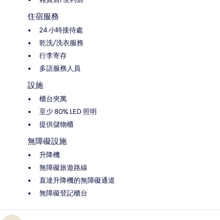
住宿服務
24 小時接待處
乾洗/洗衣服務
行李寄存
多語服務人員
設施
櫃台夾萬
至少 80% LED 照明
提供儲物櫃
無障礙設施
升降機
無障礙旅遊路線
直達升降機的無障礙通道
無障礙登記櫃台