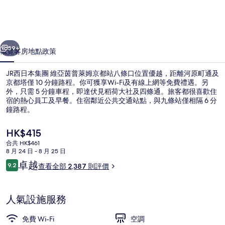
團
維
一個
下一個
亞
59+
概覽
客房
地點
政策
茵
JR西日本集團 維亞茵普萊姆京都站八條口位置優越，距離河原町通及
普
京都塔僅 10 分鐘路程。你可獲享Wi-Fi及有線上網等免費禮遇。另
萊
外，只需 5 分鐘車程，即達伏見稻荷大社及四條通。旅客都很喜歡住
宿的熱心員工及早餐。住宿鄰近公共交通站點，與九條站僅相隔 6 分
姆
鐘路程。
京
現
HK$415
都
價
合共 HK$461
HK$415
8 月 24 日 - 8 月 25 日
站
接待處
評
卓越
9.2
查看全部 2,387 則評價
9.2 分，滿分 10 分，
八
價
條
人氣設施服務
口
免費 Wi-Fi
空調
相