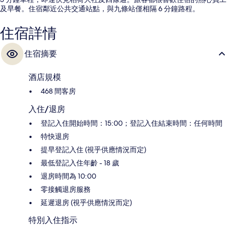
及早餐。住宿鄰近公共交通站點，與九條站僅相隔 6 分鐘路程。
住宿詳情
住宿摘要
酒店規模
468 間客房
入住/退房
登記入住開始時間：15:00；登記入住結束時間：任何時間
特快退房
提早登記入住 (視乎供應情況而定)
最低登記入住年齡 - 18 歲
退房時間為 10:00
零接觸退房服務
延遲退房 (視乎供應情況而定)
特別入住指示