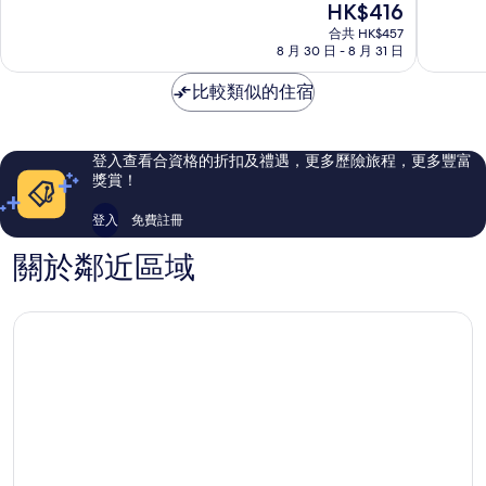
現
HK$416
波
美
分
分
售
區
波
為
為
合共 HK$457
HK$416
8 月 30 日 - 8 月 31 日
區
10
10
分)，
分)，
比較類似的住宿
卓
卓
越，
越，
1,882
1,229
則
則
登入查看合資格的折扣及禮遇，更多歷險旅程，更多豐富
評
評
獎賞！
價
價
篇
篇
登入
免費註冊
評
評
價
價
關於鄰近區域