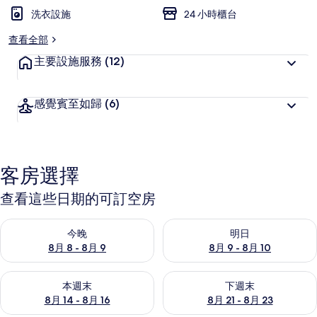
洗衣設施
24 小時櫃台
片
集
查看全部
主要設施服務
(12)
感覺賓至如歸
(6)
客房選擇
查看這些日期的可訂空房
查看今晚 8月 8 - 8月 9的可訂空房
查看明日 8月 9 - 8月 10的可
今晚
明日
8月 8 - 8月 9
8月 9 - 8月 10
查看本週末 8月 14 - 8月 16的可訂空房
查看下週末 8月 21 - 8月 23
本週末
下週末
8月 14 - 8月 16
8月 21 - 8月 23