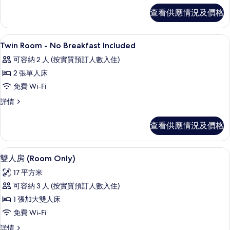
Room
Room
查看供應情況及價格
-
-
No
No
Breakfast
Breakfast
羽絨被、房內夾萬、手提電腦工作空間
載
15
Included
Twin Room - No Breakfast Included
Included
入
詳
可容納 2 人 (按實質預訂人數入住)
的
情
所
2 張單人床
相
有
免費 Wi-Fi
片
Twin
Twin
詳情
Room
Room
-
-
查看供應情況及價格
No
No
Breakfast
Breakfast
Included
Included
羽絨被、房內夾萬、手提電腦工作空間
載
5
詳
雙人房 (Room Only)
的
入
情
17 平方米
相
所
可容納 3 人 (按實質預訂人數入住)
片
有
1 張加大雙人床
雙
免費 Wi-Fi
人
雙
詳情