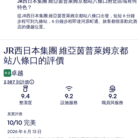
JR西日本集團 維亞茵普萊姆京都站八條口附近區域有何
特色？
從JR西日本集團 維亞茵普萊姆京都站八條口出發，短短 6 分鐘
步程可到九條站，6 分鐘步程即達河原町通。旅客都很喜歡此酒
店的優越位置。
JR西日本集團 維亞茵普萊姆京都
評
站八條口的評價
價
卓越
9.2
2,387 則評價
9.4
9.2
9.2
整潔度
設施服務
職員與服務
評
真實評價
價
10/10 完美
2026 年 6 月 13 日