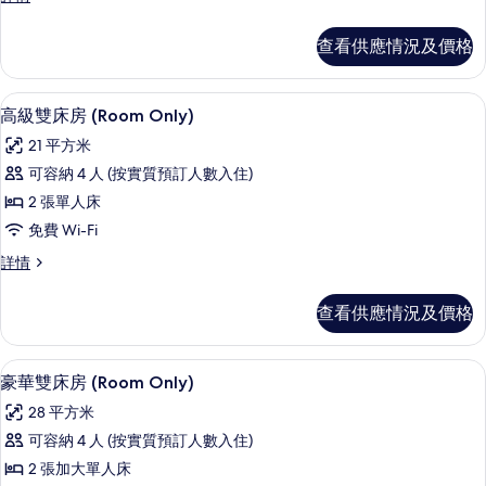
房
人
(Room
房
查看供應情況及價格
(Room
Only)
Only)
的
詳
羽絨被、房內夾萬、手提電腦工作空間
載
相
7
情
高級雙床房 (Room Only)
入
片
21 平方米
所
可容納 4 人 (按實質預訂人數入住)
有
2 張單人床
高
免費 Wi-Fi
級
高
詳情
雙
級
床
雙
查看供應情況及價格
床
房
房
(Room
(Room
羽絨被、房內夾萬、手提電腦工作空間
載
7
Only)
Only)
豪華雙床房 (Room Only)
入
詳
的
28 平方米
情
所
相
可容納 4 人 (按實質預訂人數入住)
有
片
2 張加大單人床
豪