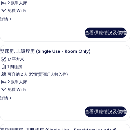
詳
2 張單人床
的
級
情
免費 Wi-Fi
相
雙
高
詳情
片
床
級
房,
雙
查看供應情況及價格
床
非
房,
吸
非
羽絨被、房內夾萬、手提電腦工作空間
載
5
吸
雙床房, 非吸煙房 (Single Use - Room Only)
煙
入
煙
房
17 平方米
房
所
(Single
(Single
1 間睡房
有
Use
Use
可容納 2 人 (按實質預訂人數入住)
-
雙
-
Room
2 張單人床
床
Room
Only)
免費 Wi-Fi
詳
房,
Only)
情
雙
詳情
的
非
床
相
吸
房,
查看供應情況及價格
非
片
煙
吸
房
煙
羽絨被、房內夾萬、手提電腦工作空間
載
7
房