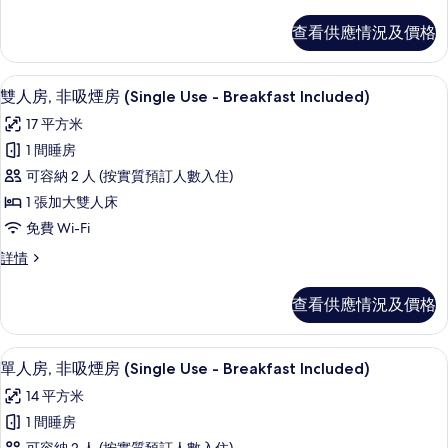
床
相
吸
房,
查看供應情況及價格
非
片
煙
吸
房
煙
羽絨被、房內夾萬、手提電腦工作空間
載
5
房
雙人房, 非吸煙房 (Single Use - Breakfast Included)
(Single
入
(Single
Use
17 平方米
Use
所
-
-
1 間睡房
有
Breakfast
Breakfast
可容納 2 人 (按實質預訂人數入住)
Included)
雙
Included)
詳
1 張加大雙人床
的
人
情
免費 Wi-Fi
相
房,
雙
詳情
片
非
人
吸
房,
查看供應情況及價格
非
煙
吸
房
煙
羽絨被、房內夾萬、手提電腦工作空間
載
5
房
單人房, 非吸煙房 (Single Use - Breakfast Included)
(Single
入
(Single
Use
14 平方米
Use
所
-
-
1 間睡房
有
Breakfast
Breakfast