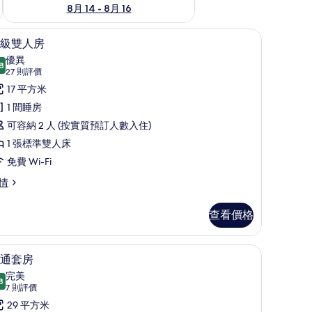
8月 14 - 8月 16
簾/窗簾
特厚豪華床墊、迷你吧、書桌、遮光窗簾/窗簾
載
9
級雙人房
入
優異
8
8.8 分，滿分 10 分
所
(27
27 則評價
則
有
17 平方米
評
高
1 間睡房
價)
級
可容納 2 人 (按實質預訂人數入住)
雙
1 張標準雙人床
人
免費 Wi-Fi
房
情
的
查看價格
相
片
簾/窗簾
特厚豪華床墊、迷你吧、書桌、遮光窗簾/窗簾
載
10
通套房
入
完美
8
9.8 分，滿分 10 分
所
(7
7 則評價
則
有
29 平方米