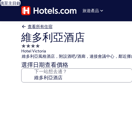
跳至主目錄
旅遊產品
查看所有住宿
維多利亞酒店
4.0
Hotel Victoria
星
維多利亞風格酒店，附設酒吧/酒廊，連接會議中心，鄰近挪
級
選擇日期查看價格
住
下一站想去邊？
宿
維
多
利
亞
酒