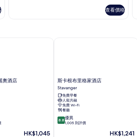
片
房,
1
格
查看價格
張
加
大
雙
人
床
奧酒店
斯卡根布里格家酒店
詳
情
斯
麗奧酒店
斯卡根布里格家酒店
卡
Stavanger
根
免費早餐
布
人寵共融
里
免費 Wi-Fi
格
餐廳
家
8.8
優異
酒
8.8
分
價
1,005 則評價
店
(滿
Stavanger
現
現
HK$1,045
HK$1,241
分