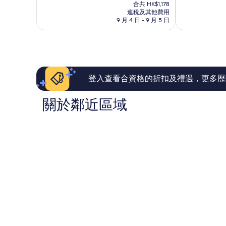
售
為
為
合共 HK$1,178
坎
克
HK$1,051
連稅及其他費用
10
10
尼
9 月 4 日 - 9 月 5 日
分)，
分)，
克
卓
卓
越，
越，
1,987
1,007
則
則
評
評
價
價
登入查看合資格的折扣及禮遇，更多歷
篇
篇
評
評
關於鄰近區域
價
價