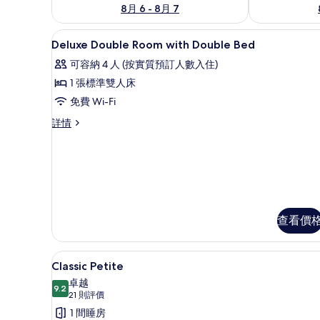
8月 6 - 8月 7
客廳 | 40 吋平面電視連數碼
載
6
Deluxe Double Room with Double Bed
入
可容納 4 人 (按實質預訂人數入住)
所
1 張標準雙人床
有
免費 Wi-Fi
Deluxe
Deluxe
詳情
Double
Double
Room
Room
with
with
Double
Double
Bed
Bed
詳
的
情
查看價
相
片
特厚豪華床墊、迷你吧、書桌、
載
10
Classic Petite
入
卓越
9.2
9.2 分，滿分 10 分
所
(21
21 則評價
則
有
1 間睡房