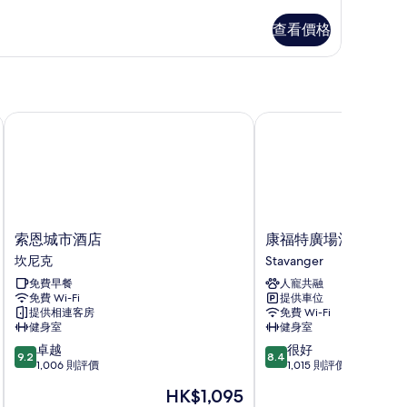
大
雙
查看價格
人
床
的
索恩城市酒店
康福特廣場酒店
相
片
索
康
索恩城市酒店
康福特廣場酒店
恩
福
坎尼克
Stavanger
城
特
免費早餐
人寵共融
市
廣
免費 Wi-Fi
提供車位
酒
場
提供相連客房
免費 Wi-Fi
店
酒
健身室
健身室
坎
店
9.2
8.4
卓越
很好
尼
Stavanger
9.2
8.4
分
分
1,006 則評價
1,015 則評價
克
(滿
(滿
現
HK$1,095
分
分