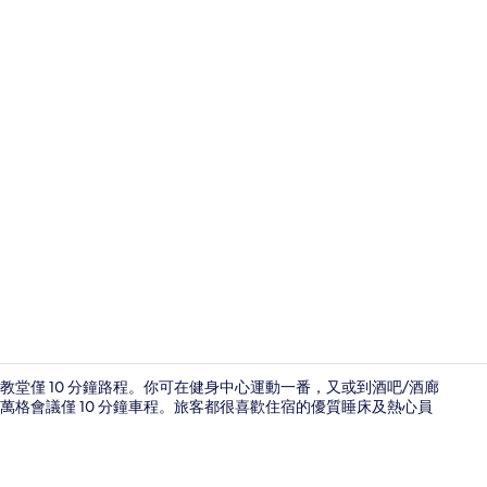
住宿正面
堂僅 10 分鐘路程。你可在健身中心運動一番，又或到酒吧/酒廊
格會議僅 10 分鐘車程。旅客都很喜歡住宿的優質睡床及熱心員
包每日自助