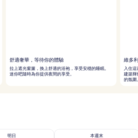
舒適奢華，等待你的體驗
維多
拉上遮光窗簾，換上舒適的浴袍，享受安穩的睡眠。
入住這
迷你吧隨時為你提供夜間的享受。
建築輝
的氛圍
7 - 8月 8的可訂空房
查看本週末 8月 7 - 8月 9的可訂空房
明日
本週末