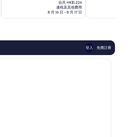
售
為
為
合共 HK$1,226
HK$1,095
連稅及其他費用
10
10
8 月 16 日 - 8 月 17 日
8 月
分)，
分)，
卓
很
越，
好，
1,006
1,015
則
則
評
評
價
價
登入
免費註冊
篇
篇
評
評
價
價