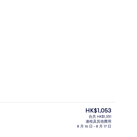
特厚豪華床墊、迷你吧、書桌、遮光窗
現
HK$1,053
價
合共 HK$1,351
HK$1,053
連稅及其他費用
早餐
接待處
8 月 16 日 - 8 月 17 日