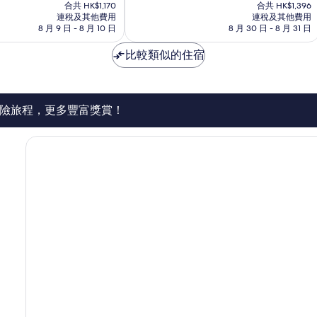
售
售
為
合共 HK$1,170
合共 HK$1,396
HK$1,045
HK$1,241
連稅及其他費用
連稅及其他費用
10
8 月 9 日 - 8 月 10 日
8 月 30 日 - 8 月 31 日
分)，
優
比較類似的住宿
異，
1,005
則
評
價
險旅程，更多豐富獎賞！
篇
評
價