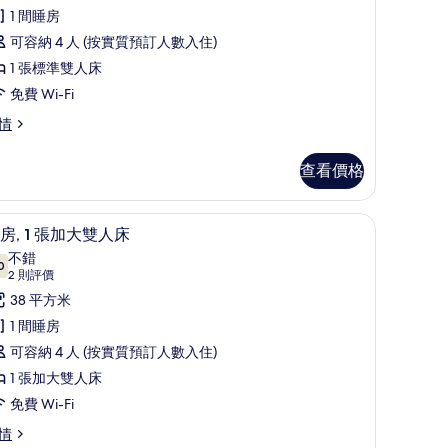
評
普
1 間睡房
價)
通
可容納 4 人 (按實質預訂人數入住)
套
1 張標準雙人床
房
免費 Wi-Fi
的
情
相
查看價格
片
簾/窗簾
套房, 1 張加大雙人床 | 特厚豪華床墊、迷你
載
5
房, 1 張加大雙人床
入
不錯
0
7.0 分，滿分 10 分
所
(2
2 則評價
則
有
38 平方米
評
套
1 間睡房
價)
,
可容納 4 人 (按實質預訂人數入住)
1 張加大雙人床
張
免費 Wi-Fi
加
情