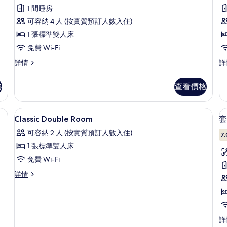
評
豪
1 間睡房
價)
華
可容納 4 人 (按實質預訂人數入住)
雙
1 張標準雙人床
人
免費 Wi-Fi
房,
豪
普
詳情
詳
華
通
1
雙
套
張
格
查看價格
人
房
標
房,
詳
1
情
你吧、書桌、遮光窗簾/窗簾
準
特厚豪華床墊、迷你吧、書桌、遮光窗
載
6
張
Classic Double Room
套
雙
入
標
可容納 2 人 (按實質預訂人數入住)
準
7.
人
所
雙
1 張標準雙人床
床
有
人
免費 Wi-Fi
床
的
Classic
詳
Classic
詳情
Double
相
房
情
Double
Room
片
1
Room
的
詳
情
相
套
詳