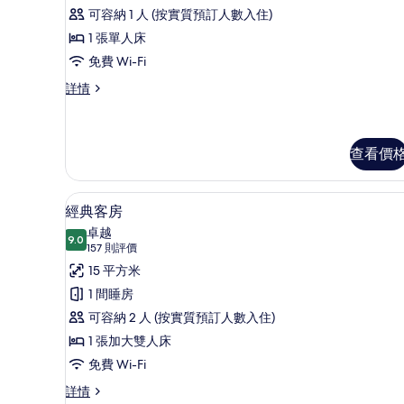
評
Classic
可容納 1 人 (按實質預訂人數入住)
價)
Petite
1 張單人床
的
免費 Wi-Fi
相
Classic
詳情
片
Petite
詳
情
查看價
經典客房 | 特厚豪華床墊、迷
載
9
經典客房
入
卓越
9.0
9.0 分，滿分 10 分
所
(157
157 則評價
則
有
15 平方米
評
經
1 間睡房
價)
典
可容納 2 人 (按實質預訂人數入住)
客
1 張加大雙人床
房
免費 Wi-Fi
的
經
詳情