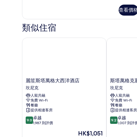
典
相
客
查看價
片
房
詳
情
類似住宿
麗笙斯塔萬格大西洋酒店
斯塔萬格克麗
麗
斯
麗笙斯塔萬格大西洋酒店
斯塔萬格克
笙
塔
坎尼克
坎尼克
斯
萬
人寵共融
人寵共融
塔
格
免費 Wi-Fi
免費 Wi-Fi
萬
克
餐廳
餐廳
格
麗
提供相連客房
提供相連客房
大
奧
9.0
9.2
卓越
卓越
西
酒
9.0
9.2
分
分
1,987 則評價
1,007 則評
洋
店
(滿
(滿
酒
坎
現
HK$1,051
分
分
店
尼