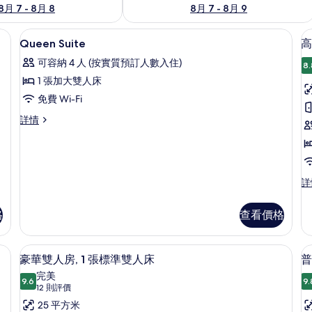
8月 7 - 8月 8
8月 7 - 8月 9
電視頻道、電視、串流服務
特厚豪華床墊、迷你吧、書桌、遮光窗
載
5
Queen Suite
高
入
可容納 4 人 (按實質預訂人數入住)
8.
所
1 張加大雙人床
有
免費 Wi-Fi
Queen
Queen
詳情
Suite
Suite
的
詳
情
相
片
高
詳
級
雙
格
查看價格
人
房
詳
遮光窗簾/窗簾
特厚豪華床墊、迷你吧、書桌、遮光窗
載
8
情
豪華雙人房, 1 張標準雙人床
普
入
完美
9.6
9.
9.6 分，滿分 10 分
所
(12
12 則評價
則
有
25 平方米