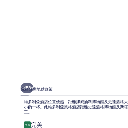
店
相
片
集
58+
概覽
客房
地點
政策
維多利亞酒店位置優越，距離挪威油料博物館及史達溫格大教
小酌一杯。此維多利亞風格酒店距離史達溫格博物館及斯塔萬
工。
評
完美
9.4
9.4 分，滿分 10 分，