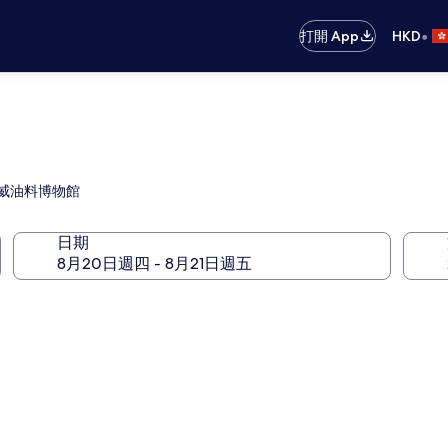
•
打開 App
HKD
威油料博物館
日期