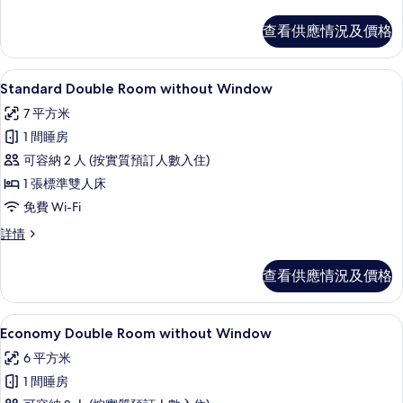
濟
房
雙
查看供應情況及價格
人
的
房
相
詳
Standard Double Room without Wi
載
13
情
Standard Double Room without Window
片
入
7 平方米
所
1 間睡房
有
可容納 2 人 (按實質預訂人數入住)
Standard
1 張標準雙人床
Double
免費 Wi-Fi
Room
without
Standard
詳情
Double
Window
Room
的
查看供應情況及價格
without
相
Window
詳
片
免費 Wi-Fi、床單
載
9
情
Economy Double Room without Window
入
6 平方米
所
1 間睡房
有