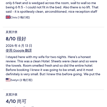
only 6 feet and is wedged across the room, wall to wall so me
being 6 ft 5 - I could not fit in the bed. Also there is no lift. That
said - it is spotlessly clean, airconditioned, nice reception staff
and only a 6 min walk from Victoria Station where you can park
Chris (1 晚行程)
for £18 for 24 hours. Cheapest car park around if you use the
app. The hotel is fine for 1 night stay but any more would be a
struggle if you are over 6 ft. But if you just need somewhere to
真實評價
sleep after a night in London then it is in a great location.
8/10 很好
2026 年 6 月 13 日
使用 Google 翻譯
I stayed here with my wife for two nights. Here’s a honest
review. This was a clean Hotel. Sheets were clean and so were
the towels. Room smelled fresh and so did the entire hotel.
Before booking I knew it was going to be small, and it most
definitely is very small. But I knew this before going. We put the
suit cases under the bed. They have a free water dispenser
Evelyn (2 晚行程)
which was helpful. Our air conditioner broke the first night and
it was a little hot and we weren’t able to get it resolved till the
morning so that sucked a little. You also have to go next door to
真實評價
use the 1 communal iron. But I can’t complain much at least they
offer that amenity. So if you need something clean and cheap,
4/10 尚可
stay here.