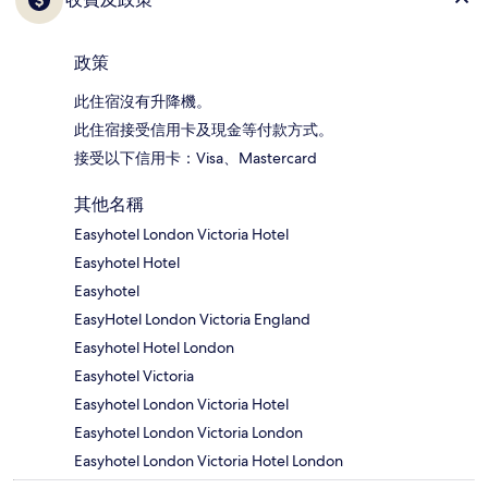
政策
此住宿沒有升降機。
此住宿接受信用卡及現金等付款方式。
接受以下信用卡：Visa、Mastercard
其他名稱
Easyhotel London Victoria Hotel
Easyhotel Hotel
Easyhotel
EasyHotel London Victoria England
Easyhotel Hotel London
Easyhotel Victoria
Easyhotel London Victoria Hotel
Easyhotel London Victoria London
Easyhotel London Victoria Hotel London