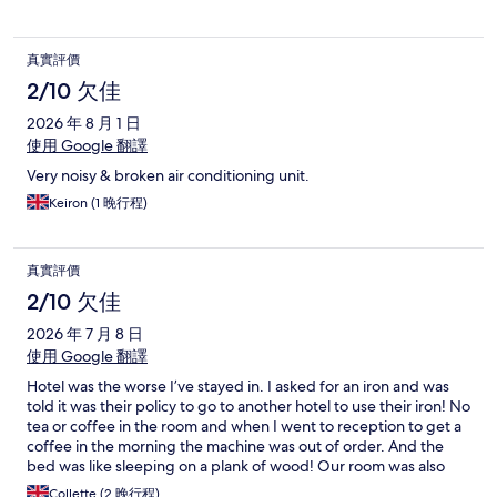
真實評價
2/10 欠佳
2026 年 8 月 1 日
使用 Google 翻譯
Very noisy & broken air conditioning unit.
Keiron (1 晚行程)
真實評價
2/10 欠佳
2026 年 7 月 8 日
使用 Google 翻譯
Hotel was the worse I’ve stayed in. I asked for an iron and was
told it was their policy to go to another hotel to use their iron! No
tea or coffee in the room and when I went to reception to get a
coffee in the morning the machine was out of order. And the
bed was like sleeping on a plank of wood! Our room was also
right near reception so there was a lot of noise. On a plus (if
Collette (2 晚行程)