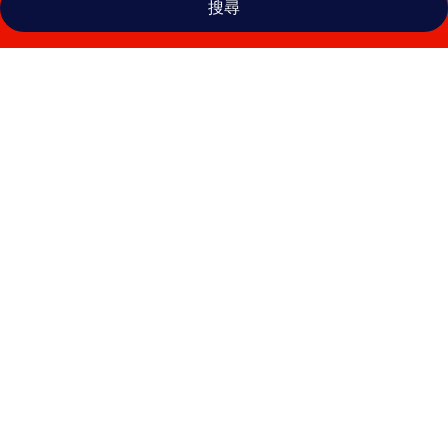
搜尋
倫
敦
維
多
利
亞