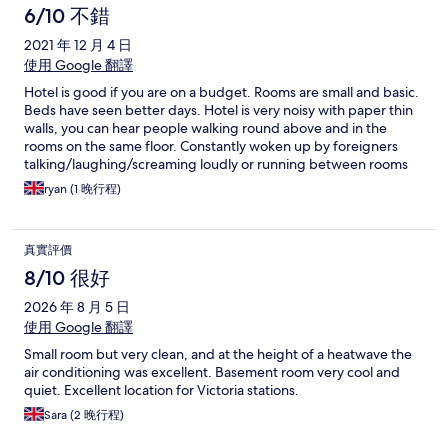
6/10 不錯
2021 年 12 月 4 日
使用 Google 翻譯
Hotel is good if you are on a budget. Rooms are small and basic.
Beds have seen better days. Hotel is very noisy with paper thin
walls, you can hear people walking round above and in the
rooms on the same floor. Constantly woken up by foreigners
talking/laughing/screaming loudly or running between rooms
and slamming doors. Also when I first got into my room, it was
ryan (1 晚行程)
like walking into a freezer. It was -1c outside and the window had
been left open. The bedding was damp and the room never
warmed up as you have no control over the temp in the room. If
真實評價
you are a backpacker then stay here as it should be listed as a
hostel instead of a hotel.
8/10 很好
2026 年 8 月 5 日
使用 Google 翻譯
Small room but very clean, and at the height of a heatwave the
air conditioning was excellent. Basement room very cool and
quiet. Excellent location for Victoria stations.
Sara (2 晚行程)