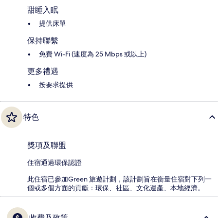
甜睡入眠
提供床單
保持聯繫
免費 Wi-Fi (速度為 25 Mbps 或以上)
更多禮遇
按要求提供
特色
獎項及聯盟
住宿通過環保認證
此住宿已參加Green 旅遊計劃，該計劃旨在衡量住宿對下列一
個或多個方面的貢獻：環保、社區、文化遺產、本地經濟。
收費及政策