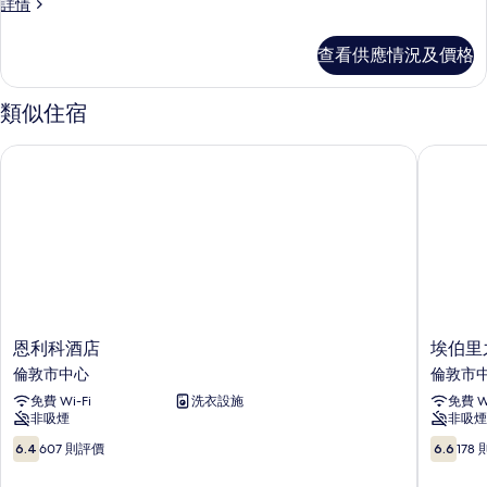
家
詳情
房
庭
的
客
查看供應情況及價格
房
相
詳
片
情
類似住宿
恩利科酒店
埃伯里之
恩
埃
恩利科酒店
埃伯里
利
伯
倫敦市中心
倫敦市
科
里
免費 Wi-Fi
洗衣設施
免費 Wi
酒
之
非吸煙
非吸煙
店
家
倫
倫
6.4
6.6
6.4
607 則評價
6.6
178
敦
敦
分
分
市
市
(滿
(滿