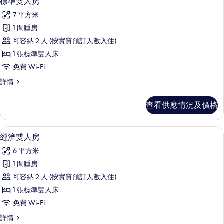
標準雙人房
房
入
篩
7 平方米
所
選
1 間睡房
有
條
可容納 2 人 (按實質預訂人數入住)
標
件
1 張標準雙人床
準
免費 Wi-Fi
雙
標
詳情
人
準
房
雙
查看供應情況及價格
人
的
房
相
詳
經濟雙人房 | 免費 Wi-Fi、床單
載
6
情
經濟雙人房
片
入
6 平方米
所
1 間睡房
有
可容納 2 人 (按實質預訂人數入住)
經
1 張標準雙人床
濟
免費 Wi-Fi
雙
經
詳情
人