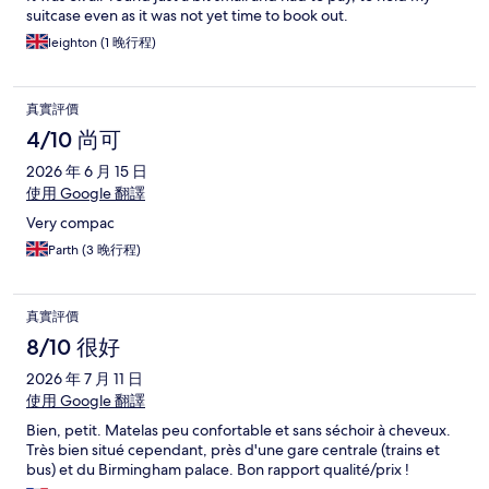
suitcase even as it was not yet time to book out.
leighton (1 晚行程)
真實評價
4/10 尚可
2026 年 6 月 15 日
使用 Google 翻譯
Very compac
Parth (3 晚行程)
真實評價
8/10 很好
2026 年 7 月 11 日
使用 Google 翻譯
Bien, petit. Matelas peu confortable et sans séchoir à cheveux.
Très bien situé cependant, près d'une gare centrale (trains et
bus) et du Birmingham palace. Bon rapport qualité/prix !