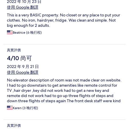
2022 年 10 月 23 日
使用 Google 翻譯
This is a very BASIC property. No closet or any place to put your
clothes. No iron, hairdryer, fridge. Was clean and simple. Not
big enough for 2 adults.
Beatrice (6 晚行程)
真實評價
4/10 尚可
2022 年 9 月 21 日
使用 Google 翻譯
No elevator description of room was not made clear on website.
I had to go downstairs to get amenities like remote control for
TV ,hair dryer ,key did not work had to get a new key and
remote did not work had to go up three flights of steps and
down three flights of steps again The front desk staff were kind
especially Raj .
Karen (3 晚行程)
真實評價