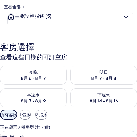
查看全部
主要設施服務
(5)
客房選擇
查看這些日期的可訂空房
查看今晚 8月 6 - 8月 7的可訂空房
查看明日 8月 7 - 8月 8的可訂
今晚
明日
8月 6 - 8月 7
8月 7 - 8月 8
查看本週末 8月 7 - 8月 9的可訂空房
查看下週末 8月 14 - 8月 16
本週末
下週末
8月 7 - 8月 9
8月 14 - 8月 16
可
所有客房
1 張床
2 張床
用
嘅
正在顯示 7 種房型 (共 7 種)
客
標準雙人房 | 免費 Wi-Fi、床單
載
9