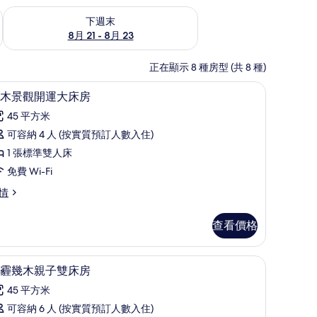
查看下週末 8月 21 - 8月 23的可訂空房
下週末
8月 21 - 8月 23
正在顯示 8 種房型 (共 8 種)
計
房內夾萬、書桌、免費 Wi-Fi、獨特設計
載
6
木景觀開運大床房
入
45 平方米
所
可容納 4 人 (按實質預訂人數入住)
有
1 張標準雙人床
幾
免費 Wi-Fi
木
情
景
觀
查看價格
開
運
計
朵霾幾木親子雙床房 | 房內夾萬、書桌、免費 W
載
8
霾幾木親子雙床房
大
入
床
45 平方米
所
房
可容納 6 人 (按實質預訂人數入住)