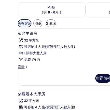
查看今晚 8月 8 - 8月 9的可訂空房
查看明日 8月 9
今晚
8月 8 - 8月 9
可
所有客房
1 張床
2 張床
用
房內夾萬、書桌、免費 Wi-Fi
載
嘅
6
智能主題房
入
客
32 平方米
房
所
可容納 4 人 (按實質預訂人數入住)
篩
有
1 張特大雙人床
選
智
條
免費 Wi-Fi
能
件
智
詳情
主
能
題
主
查看價
題
房
房
的
詳
房內夾萬、書桌、免費 Wi-Fi
載
6
情
朵霾幾木大床房
相
入
片
32 平方米
所
可容納 4 人 (按實質預訂人數入住)