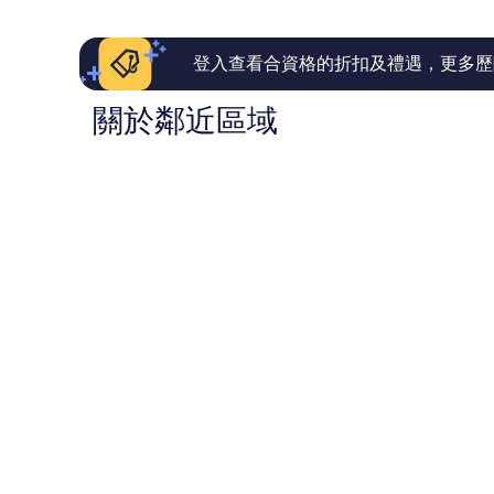
評
評
價
價
篇
篇
登入查看合資格的折扣及禮遇，更多歷
評
評
價
價
關於鄰近區域