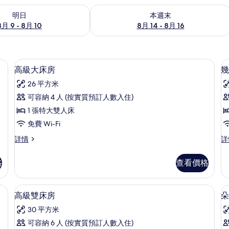
 - 8月 10的可訂空房
查看本週末 8月 14 - 8月 16的可訂空房
明日
本週末
8月 9 - 8月 10
8月 14 - 8月 16
、獨特設計
房內夾萬、書桌、免費 Wi-Fi、獨特設
載
6
高級大床房
幾
入
26 平方米
所
可容納 4 人 (按實質預訂人數入住)
有
1 張特大雙人床
高
免費 Wi-Fi
級
高
幾
詳情
詳
大
級
木
床
大
景
格
查看價格
床
觀
房
房
開
的
詳
運
、獨特設計
房內夾萬、書桌、免費 Wi-Fi、獨特設
載
7
情
大
高級雙床房
朵
相
入
床
片
30 平方米
房
所
詳
可容納 6 人 (按實質預訂人數入住)