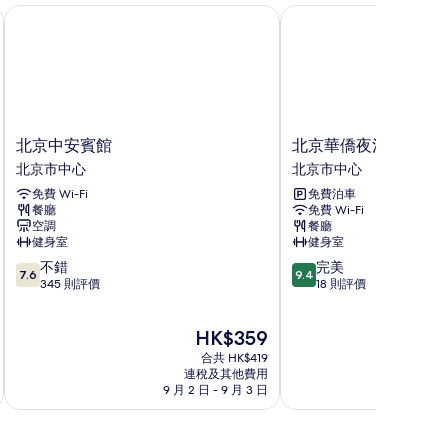
北京中安賓館
北京華僑夜泊君亭酒店
北
北
北京中安賓館
北京華僑夜泊君亭酒
京
京
北京市中心
北京市中心
中
華
免費 Wi-Fi
免費泊車
安
僑
餐廳
免費 Wi-Fi
賓
夜
空調
餐廳
館
泊
健身室
健身室
北
君
7.6
9.4
不錯
完美
京
亭
7.6
9.4
分
分
345 則評價
18 則評價
市
酒
(滿
(滿
中
店
分
分
心
北
現
HK$359
為
為
京
售
10
10
合共 HK$419
市
HK$359
分)，
分)，
連稅及其他費用
中
9 月 2 日 - 9 月 3 日
9
不
完
心
錯，
美，
345
18
則
則