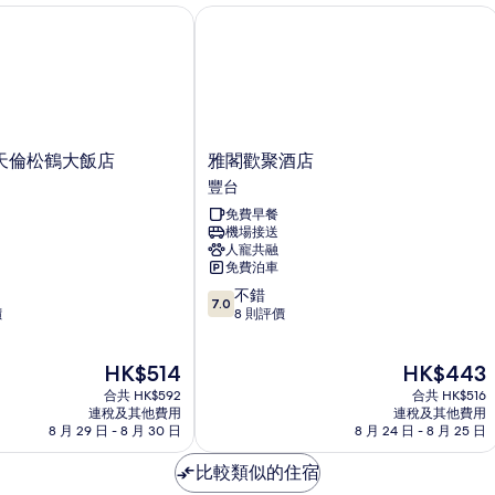
倫松鶴大飯店
雅閣歡聚酒店
雅
天倫松鶴大飯店
雅閣歡聚酒店
閣
豐台
歡
免費早餐
聚
機場接送
酒
人寵共融
店
免費泊車
豐
7.0
不錯
台
7.0
分
價
8 則評價
(滿
分
現
現
HK$514
HK$443
為
售
售
10
合共 HK$592
合共 HK$516
HK$514
HK$443
分)，
連稅及其他費用
連稅及其他費用
8 月 29 日 - 8 月 30 日
8 月 24 日 - 8 月 25 日
不
錯，
比較類似的住宿
8
則