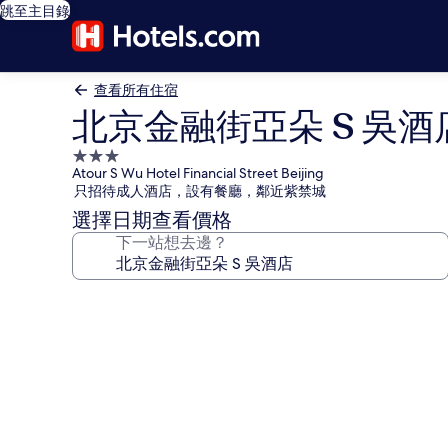
跳至主目錄
查看所有住宿
北京金融街亞朵 S 吳酒
3.0
Atour S Wu Hotel Financial Street Beijing
星
只招待成人酒店，設有餐廳，鄰近紫禁城
級
選擇日期查看價格
住
下一站想去邊？
宿
北
京
金
融
街