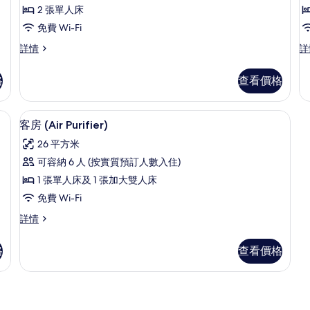
有
情
2 張單人床
高
免費 Wi-Fi
級
高
朵
詳情
詳
雙
級
霾
床
雙
幾
格
查看價格
床
木
房
房
親
的
詳
子
、獨特設計
房內夾萬、書桌、免費 Wi-Fi、獨特設
載
7
情
雙
客房 (Air Purifier)
相
入
床
片
26 平方米
房
所
詳
可容納 6 人 (按實質預訂人數入住)
有
情
1 張單人床及 1 張加大雙人床
客
免費 Wi-Fi
房
客
詳情
(Air
房
Purifier)
(Air
格
查看價格
Purifier)
的
詳
相
情
片