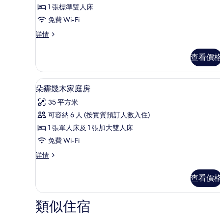
有
1 張標準雙人床
朵
免費 Wi-Fi
霾
朵
詳情
幾
霾
木
幾
查看價
木
大
大
床
床
房內夾萬、書桌、免費 Wi-Fi
載
7
房
朵霾幾木家庭房
房
入
詳
的
35 平方米
情
所
相
可容納 6 人 (按實質預訂人數入住)
有
片
1 張單人床及 1 張加大雙人床
朵
免費 Wi-Fi
霾
朵
詳情
幾
霾
木
幾
查看價
木
家
家
庭
庭
類似住宿
房
房
詳