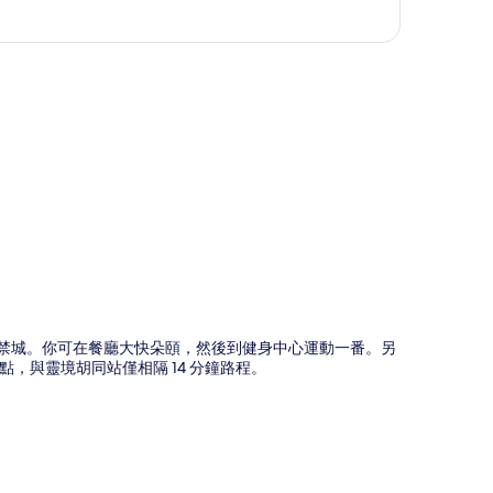
圖
及紫禁城。你可在餐廳大快朵頤，然後到健身中心運動一番。另
，與靈境胡同站僅相隔 14 分鐘路程。