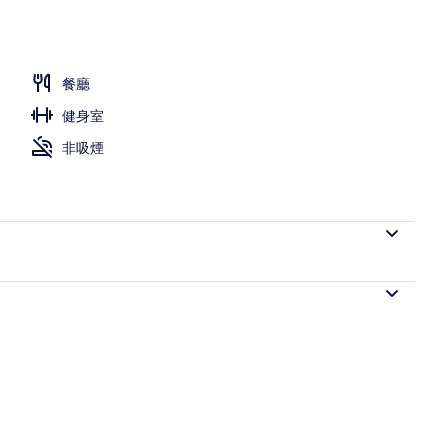
餐廳
健身室
非吸煙