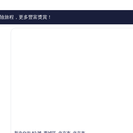
評
價
篇
險旅程，更多豐富獎賞！
評
價
新文化街 82 號, 西城區, 北京市, 北京市