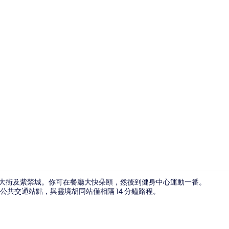
內部
府井大街及紫禁城。你可在餐廳大快朵頤，然後到健身中心運動一番。
共交通站點，與靈境胡同站僅相隔 14 分鐘路程。
內部