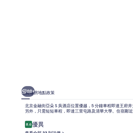
亞
朵
S
吳
酒
店
相
片
集
88+
概覽
客房
地點
政策
北京金融街亞朵 S 吳酒店位置優越，5 分鐘車程即達王
另外，只需短短車程，即達三里屯路及清華大學。住宿鄰近公
評
優異
8.6
8.6 分，滿分 10 分，
價
查看全部 33 則評價