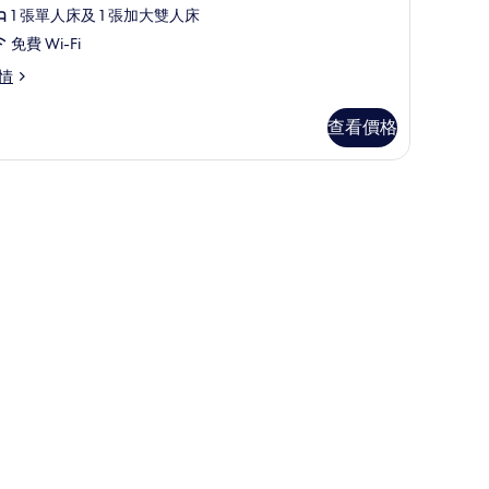
有
的
1 張單人床及 1 張加大雙人床
朵
相
免費 Wi-Fi
霾
片
情
幾
木
查看價格
親
子
計
雙
床
房
的
相
片