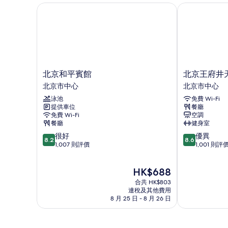
的
情
北京和平賓館
北京王府井天
相
片
北
北
北京和平賓館
北京王府井
京
京
北京市中心
北京市中心
和
王
泳池
免費 Wi-Fi
平
府
提供車位
餐廳
賓
井
免費 Wi-Fi
空調
館
天
餐廳
健身室
北
倫
8.2
8.6
很好
優異
京
松
8.2
8.6
分
分
1,007 則評價
1,001 則評
市
鶴
(滿
(滿
中
大
分
分
心
飯
現
HK$688
為
為
店
售
10
10
合共 HK$803
北
HK$688
分)，
分)，
連稅及其他費用
京
8 月 25 日 - 8 月 26 日
很
優
市
好，
異，
中
1,007
1,001
心
則
則