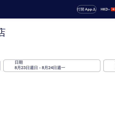
•
打開 App
HKD
店
日期