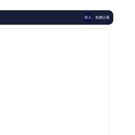
評
評
價
價
篇
篇
登入
免費註冊
評
評
價
價