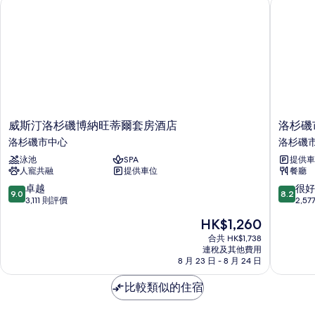
威斯汀洛杉磯博納旺蒂爾套房酒店
洛杉磯市
大
雙
人
雙
床
人
(Mobility
Accessible,
床
Roll-
(Mobility
in
Accessible,
Shower)
詳
Roll-
情
in
威
洛
威斯汀洛杉磯博納旺蒂爾套房酒店
洛杉磯
斯
杉
Shower)
洛杉磯市中心
洛杉磯
汀
磯
的
泳池
SPA
提供車
洛
市
人寵共融
提供車位
餐廳
杉
中
相
磯
心
9.0
8.2
卓越
很好
片
9.0
8.2
博
希
分
分
3,111 則評價
2,5
納
爾
(滿
(滿
現
HK$1,260
旺
頓
分
分
售
蒂
逸
為
為
合共 HK$1,738
HK$1,260
爾
連稅及其他費用
林
10
10
8 月 23 日 - 8 月 24 日
套
酒
分)，
分)，
房
店
卓
很
比較類似的住宿
酒
洛
越，
好，
店
杉
3,111
2,577
洛
磯
則
則