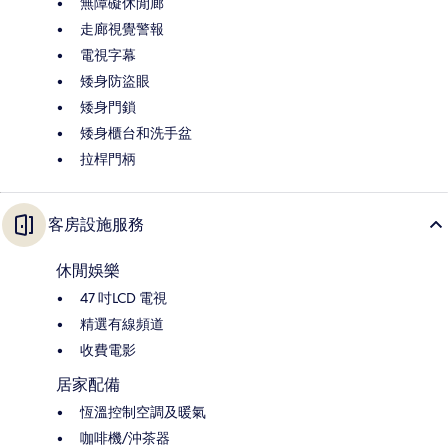
無障礙休閒廊
走廊視覺警報
電視字幕
矮身防盜眼
矮身門鎖
矮身櫃台和洗手盆
拉桿門柄
客房設施服務
休閒娛樂
47 吋LCD 電視
精選有線頻道
收費電影
居家配備
恆溫控制空調及暖氣
咖啡機/沖茶器