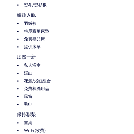
熨斗/熨衫板
甜睡入眠
羽絨被
特厚豪華床墊
免費嬰兒床
提供床單
煥然一新
私人浴室
浸缸
花灑/浴缸組合
免費梳洗用品
風筒
毛巾
保持聯繫
書桌
Wi-Fi (收費)