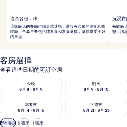
適合各種口味
沉浸在
這家飯店的餐廳供應美式菜餚，還設有溫馨的酒吧和咖
每間飯
啡廳。全套早餐包括純素食和素食選擇，讓你享受美好
墊，讓
的早晨。
客房選擇
查看這些日期的可訂空房
查看今晚 8月 8 - 8月 9的可訂空房
查看明日 8月 9 - 8月 10的可
今晚
明日
8月 8 - 8月 9
8月 9 - 8月 10
查看本週末 8月 14 - 8月 16的可訂空房
查看下週末 8月 21 - 8月 23
本週末
下週末
8月 14 - 8月 16
8月 21 - 8月 23
可
所有客房
2 張床
1 張床