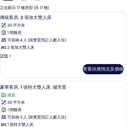
用
嘅
正在顯示 17 種房型 (共 17 種)
客
羽絨被、特厚豪華床墊、房內夾萬、書
載
3
傳統客房, 2 張加大雙人床
房
入
篩
30 平方米
所
選
1 間睡房
有
條
可容納 4 人 (按實質預訂人數入住)
傳
件
2 張加大雙人床
統
傳
詳情
客
統
房,
客
查看供應情況及價格
房,
2
2
張
張
羽絨被、特厚豪華床墊、房內夾萬、書
載
5
加
加
豪華客房, 1 張特大雙人床, 城市景
入
大
大
城景
雙
所
雙
人
30 平方米
有
床
人
1 間睡房
詳
豪
床
情
可容納 3 人 (按實質預訂人數入住)
華
的
1 張特大雙人床