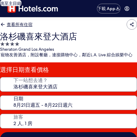
跳至主目錄
下載 App
查看所有住宿
洛杉磯喜來登大酒店
4.0
Sheraton Grand Los Angeles
星
寵物友善酒店，附設餐廳，連接購物中心，鄰近L.A. Live 綜合娛樂中心
級
住
選擇日期查看價格
宿
下一站想去邊？
日期
旅客