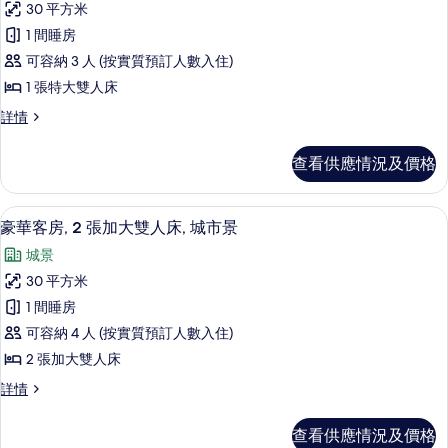
人
人
30 平方米
有
床,
床,
1 間睡房
城
豪
城
市
可容納 3 人 (按實質預訂人數入住)
華
景
市
1 張特大雙人床
詳
客
景
情
豪
詳情
房,
華
的
1
客
相
查看供應情況及價格
房,
張
片
1
特
張
羽絨被、特厚豪華床墊、房內夾萬、書
載
5
特
大
豪華客房, 2 張加大雙人床, 城市景
入
大
雙
城景
雙
所
人
人
30 平方米
有
床,
床,
1 間睡房
城
豪
城
市
可容納 4 人 (按實質預訂人數入住)
華
景
市
2 張加大雙人床
詳
客
景
情
豪
詳情
房,
華
的
2
客
相
查看供應情況及價格
房,