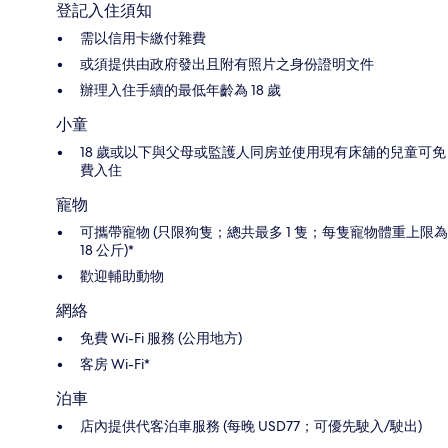
登記入住須知
需以信用卡繳付雜費
或須提供由政府發出且附有照片之身份證明文件
辦理入住手續的最低年齡為 18 歲
小童
18 歲或以下與父母或監護人同房並使用現有床舖的兒童可免
費入住
寵物
可攜帶寵物 (只限狗隻；總共最多 1 隻；每隻寵物體重上限為
18 公斤)*
歡迎輔助動物
網絡
免費 Wi-Fi 服務 (公用地方)
客房 Wi-Fi*
泊車
店內提供代客泊車服務 (每晚 USD77；可優先駛入/駛出)