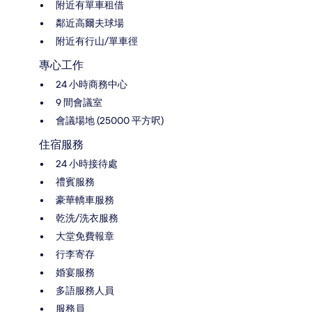
附近有單車租借
鄰近高爾夫球場
附近有行山/單車徑
專心工作
24 小時商務中心
9 間會議室
會議場地 (25000 平方呎)
住宿服務
24 小時接待處
禮賓服務
豪華轎車服務
乾洗/洗衣服務
大堂免費報章
行李寄存
婚宴服務
多語服務人員
服務員