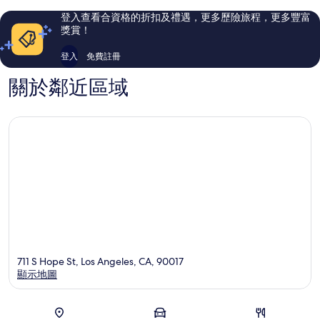
杉
市
評
評
登入查看合資格的折扣及禮遇，更多歷險旅程，更多豐富
磯
中
價
價
獎賞！
市
心
篇
篇
中
評
評
登入
免費註冊
心
價
價
關於鄰近區域
711 S Hope St, Los Angeles, CA, 90017
顯示地圖
地圖