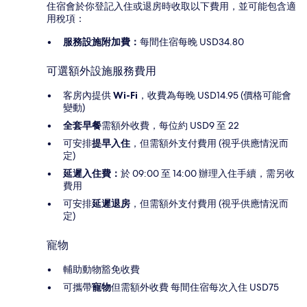
住宿會於你登記入住或退房時收取以下費用，並可能包含適
用稅項：
服務設施附加費：
每間住宿每晚 USD34.80
可選額外設施服務費用
客房內提供
Wi-Fi
，收費為每晚 USD14.95 (價格可能會
變動)
全套早餐
需額外收費，每位約 USD9 至 22
可安排
提早入住
，但需額外支付費用 (視乎供應情況而
定)
延遲入住費：
於 09:00 至 14:00 辦理入住手續，需另收
費用
可安排
延遲退房
，但需額外支付費用 (視乎供應情況而
定)
寵物
輔助動物豁免收費
可攜帶
寵物
但需額外收費 每間住宿每次入住 USD75