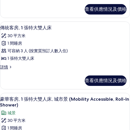
放
套
式
查看供應情況及價格
套
房,
房,
1
1
羽絨被、特厚豪華床墊、房內夾萬、書
載
2
張
張
傳統客房, 1 張特大雙人床
入
特
特
30 平方米
大
所
大
雙
1 間睡房
有
人
雙
可容納 3 人 (按實質預訂人數入住)
床
傳
人
詳
1 張特大雙人床
統
情
床
傳
詳情
客
統
的
房,
客
相
查看供應情況及價格
房,
1
片
1
張
張
羽絨被、特厚豪華床墊、房內夾萬、書
載
6
特
特
豪華客房, 1 張特大雙人床, 城市景 (Mobility Accessible, Roll-In
入
大
Shower)
大
雙
所
城景
雙
人
有
床
30 平方米
人
詳
豪
1 間睡房
床
情