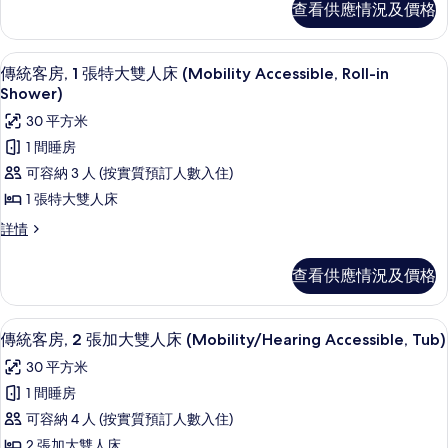
Tub)
查看供應情況及價格
房,
1
的
1
張
相
張
羽絨被、特厚豪華床墊、房內夾萬、書
載
3
特
特
傳統客房, 1 張特大雙人床 (Mobility Accessible, Roll-in
片
入
大
Shower)
大
雙
所
30 平方米
雙
人
有
床
1 間睡房
人
(Mobility
傳
可容納 3 人 (按實質預訂人數入住)
床
Accessible,
統
Tub)
1 張特大雙人床
(Mobility
詳
客
Accessible,
傳
詳情
情
房,
統
Tub)
客
1
的
查看供應情況及價格
房,
張
相
1
特
張
片
羽絨被、特厚豪華床墊、房內夾萬、書
載
2
特
傳統客房, 2 張加大雙人床 (Mobility/Hearing Accessible, Tub)
大
入
大
30 平方米
雙
雙
所
人
1 間睡房
人
有
床
可容納 4 人 (按實質預訂人數入住)
床
(Mobility
傳
Accessible,
2 張加大雙人床