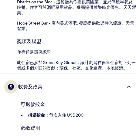
District on the Bloc - 這餐廳為你提供美國菜，並只供應早餐及
晚餐。住客可於酒吧享用飲品。餐廳提供歡樂時光優惠。天天營
業。
Hope Street Bar - 店內美式酒吧. 餐廳提供歡樂時光優惠。天天
營業。
獎項及聯盟
住宿通過環保認證
此住宿已參加Green Key Global，該計劃旨在衡量住宿對下列一
個或多個方面的貢獻：環保、社區、文化遺產、本地經濟。
收費及政策
可退款按金
損壞按金：
每次入住 USD200
必繳費用