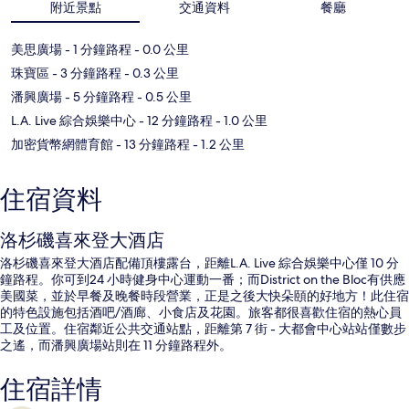
附近景點
交通資料
餐廳
美思廣場
- 1 分鐘路程
- 0.0 公里
珠寶區
- 3 分鐘路程
- 0.3 公里
潘興廣場
- 5 分鐘路程
- 0.5 公里
L.A. Live 綜合娛樂中心
- 12 分鐘路程
- 1.0 公里
加密貨幣網體育館
- 13 分鐘路程
- 1.2 公里
住宿資料
洛杉磯喜來登大酒店
洛杉磯喜來登大酒店配備頂樓露台，距離L.A. Live 綜合娛樂中心僅 10 分
鐘路程。你可到24 小時健身中心運動一番；而District on the Bloc有供應
美國菜，並於早餐及晚餐時段營業，正是之後大快朵頤的好地方！此住宿
的特色設施包括酒吧/酒廊、小食店及花園。旅客都很喜歡住宿的熱心員
工及位置。住宿鄰近公共交通站點，距離第 7 街 - 大都會中心站站僅數步
之遙，而潘興廣場站則在 11 分鐘路程外。
住宿詳情