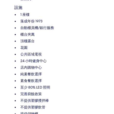
設施
1 座樓
落成年份 1973
自動櫃員機/銀行服務
櫃台夾萬
頂樓露台
花園
公共區域電視
24 小時健身中心
店內購物中心
純素餐飲選擇
素食餐飲選擇
至少 80% LED 照明
完善廚餘政策
不提供塑膠攪拌棒
不提供塑膠飲管
提供儲物櫃