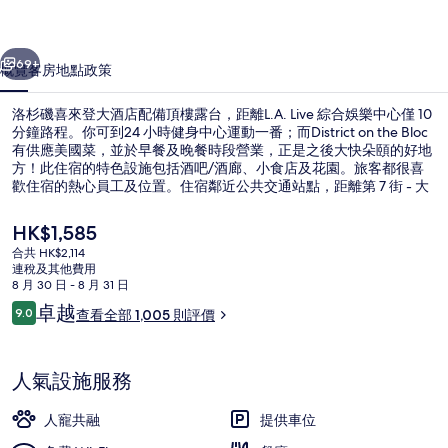
大
一個
下一個
酒
69+
概覽
客房
地點
政策
店
洛杉磯喜來登大酒店配備頂樓露台，距離L.A. Live 綜合娛樂中心僅 10
相
分鐘路程。你可到24 小時健身中心運動一番；而District on the Bloc
有供應美國菜，並於早餐及晚餐時段營業，正是之後大快朵頤的好地
片
方！此住宿的特色設施包括酒吧/酒廊、小食店及花園。旅客都很喜
集
歡住宿的熱心員工及位置。住宿鄰近公共交通站點，距離第 7 街 - 大
都會中心站站僅數步之遙，而潘興廣場站則在 11 分鐘路程外。
現
HK$1,585
價
合共 HK$2,114
HK$1,585
連稅及其他費用
會議設施
8 月 30 日 - 8 月 31 日
評
卓越
9.0
查看全部 1,005 則評價
9.0 分，滿分 10 分，
價
人氣設施服務
人寵共融
提供車位