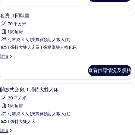
張
片
2
加
張
羽絨被、特厚豪華床墊、房內夾萬、書
載
7
加
大
套房, 1 間臥室
入
大
雙
70 平方米
雙
所
人
人
1 間睡房
有
床,
床,
可容納 3 人 (按實質預訂人數入住)
城
套
城
市
1 張特大雙人床及 1 張標準雙人梳化床
房,
景
市
套
詳情
詳
1
房,
景
情
間
1
的
查看供應情況及價格
間
臥
相
臥
室
室
片
羽絨被、特厚豪華床墊、房內夾萬、書
載
5
詳
的
開放式套房, 1 張特大雙人床
入
情
相
30 平方米
所
片
1 間睡房
有
可容納 3 人 (按實質預訂人數入住)
開
1 張特大雙人床
放
開
詳情
式