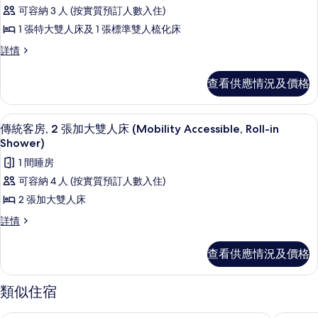
有
床
人
可容納 3 人 (按實質預訂人數入住)
(Mobility
套
床
Accessible,
1 張特大雙人床及 1 張標準雙人梳化床
房,
Tub)
(Mobility
套
詳情
詳
1
Accessible,
房,
情
間
1
Tub)
查看供應情況及價格
間
臥
的
臥
室
相
室
羽絨被、特厚豪華床墊、房內夾萬、書
載
3
(Mobility
(Mobility
傳統客房, 2 張加大雙人床 (Mobility Accessible, Roll-in
片
入
Accessible,
Shower)
Accessible,
Tub)
所
Tub)
1 間睡房
詳
有
的
情
可容納 4 人 (按實質預訂人數入住)
傳
相
2 張加大雙人床
統
片
傳
詳情
客
統
客
房,
查看供應情況及價格
房,
2
2
張
張
類似住宿
加
加
大