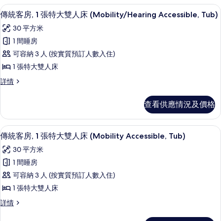
大
張
的
羽絨被、特厚豪華床墊、房內夾萬、書
載
3
特
傳統客房, 1 張特大雙人床 (Mobility/Hearing Accessible, Tub)
雙
相
入
大
30 平方米
人
雙
片
所
人
1 間睡房
床,
有
床,
可容納 3 人 (按實質預訂人數入住)
城
城
傳
市
1 張特大雙人床
市
統
景
景
傳
詳情
(Mobility
客
統
Accessible,
(Mobility
房,
客
Roll-
查看供應情況及價格
Accessible,
房,
in
1
Roll-
1
Shower)
張
張
in
詳
羽絨被、特厚豪華床墊、房內夾萬、書
載
3
特
特
傳統客房, 1 張特大雙人床 (Mobility Accessible, Tub)
情
Shower)
入
大
大
30 平方米
的
雙
所
雙
人
1 間睡房
相
有
床
人
可容納 3 人 (按實質預訂人數入住)
片
(Mobility/Hearing
傳
床
Accessible,
1 張特大雙人床
統
Tub)
(Mobility/Hearing
傳
詳情
詳
客
Accessible,
統
情
房,
客