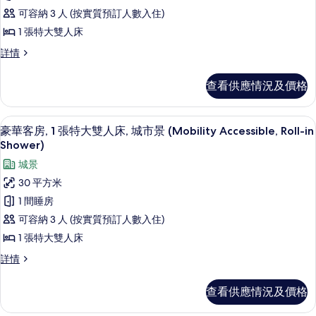
華
可容納 3 人 (按實質預訂人數入住)
的
客
1 張特大雙人床
相
房,
片
豪
詳情
1
華
客
張
查看供應情況及價格
房,
特
1
大
張
羽絨被、特厚豪華床墊、房內夾萬、書
載
6
特
豪華客房, 1 張特大雙人床, 城市景 (Mobility Accessible, Roll-in
雙
入
大
Shower)
人
雙
所
城景
人
床,
有
床,
30 平方米
城
城
豪
1 間睡房
市
市
華
景
可容納 3 人 (按實質預訂人數入住)
景
(Mobility
客
1 張特大雙人床
Accessible,
(Mobility
房,
Roll-
豪
詳情
Accessible,
In
1
華
Roll-
Shower)
客
張
查看供應情況及價格
In
詳
房,
特
情
Shower)
1