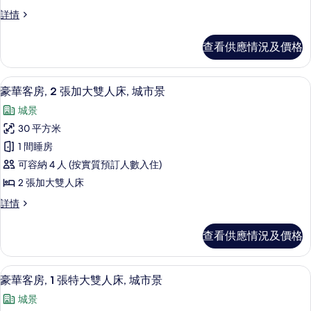
客
相
豪
詳情
房,
華
片
1
客
查看供應情況及價格
房,
張
1
特
張
羽絨被、特厚豪華床墊、房內夾萬、書
載
4
特
大
豪華客房, 2 張加大雙人床, 城市景
入
大
雙
城景
雙
所
人
人
30 平方米
有
床,
床,
1 間睡房
城
豪
城
市
可容納 4 人 (按實質預訂人數入住)
華
景
市
2 張加大雙人床
詳
客
景
情
豪
詳情
房,
華
的
2
客
相
查看供應情況及價格
房,
張
片
2
加
張
羽絨被、特厚豪華床墊、房內夾萬、書
載
5
加
大
豪華客房, 1 張特大雙人床, 城市景
入
大
雙
城景
雙
所