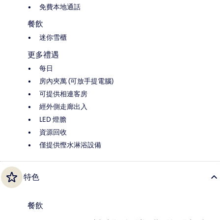
免費本地通話
餐飲
迷你雪櫃
更多禮遇
每日
房內夾萬 (可放手提電腦)
可提供相連客房
經外側走廊出入
LED 燈膽
資源回收
僅提供慳水淋浴設備
特色
餐飲