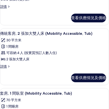
(Mobility
統
Roll-
Accessible,
傳
詳情
in
客
統
Roll-
Shower)
房,
客
in
詳
查看供應情況及價格
房,
情
2
Shower)
2
張
的
張
羽絨被、特厚豪華床墊、房內夾萬、書
載
2
加
加
傳統客房, 2 張加大雙人床 (Mobility Accessible, Tub)
相
入
大
大
30 平方米
片
雙
所
雙
人
1 間睡房
有
床
人
可容納 4 人 (按實質預訂人數入住)
(Mobility/Hearing
傳
床
Accessible,
2 張加大雙人床
統
Tub)
(Mobility/Hearing
傳
詳情
詳
客
Accessible,
統
情
房,
客
Tub)
查看供應情況及價格
房,
2
的
2
張
相
張
羽絨被、特厚豪華床墊、房內夾萬、書
載
7
加
加
套房, 1 間臥室 (Mobility Accessible, Tub)
片
入
大
大
70 平方米
雙
所
雙
人
1 間睡房