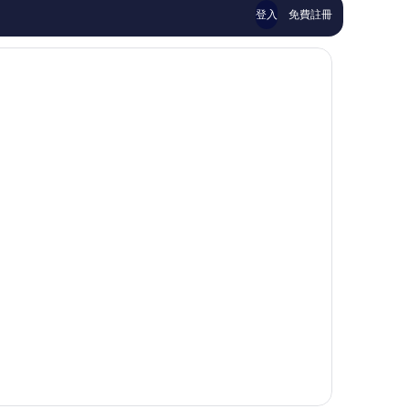
價
價
登入
免費註冊
篇
篇
評
評
價
價