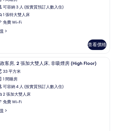
雙
有
人
可容納 3 人 (按實質預訂人數入住)
帶
行
床
1 張特大雙人床
政
）
房
免費 Wi-Fi
客
（帶
情
,
浴
查看價格
缸）
張
的
特
寢具、房內夾萬、書桌、手提電腦工作空間
行政客房, 2 張加大雙人床, 非吸煙房 (High 
載
相
5
大
政客房, 2 張加大雙人床, 非吸煙房 (High Floor)
入
片
雙
33 平方米
所
人
1 間睡房
有
,
可容納 4 人 (按實質預訂人數入住)
行
非
2 張加大雙人床
政
吸
免費 Wi-Fi
客
煙
igh
情
,
oor)
房
High
張
loor)