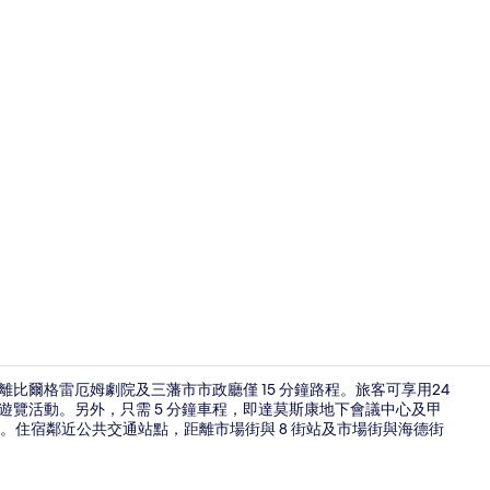
外觀
離比爾格雷厄姆劇院及三藩市市政廳僅 15 分鐘路程。旅客可享用24
遊覽活動。另外，只需 5 分鐘車程，即達莫斯康地下會議中心及甲
。住宿鄰近公共交通站點，距離市場街與 8 街站及市場街與海德街
高級寢具、