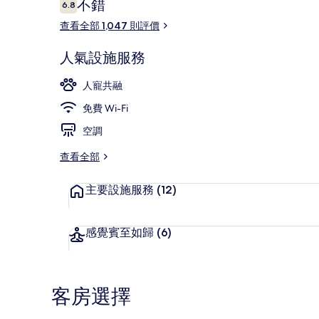
評
不錯
店
6.8
6.8 分，滿分 10 分，
價
查看全部 1,047 則評價
相
片
大堂
人氣設施服務
集
人寵共融
免費 Wi-Fi
空調
查看全部
主要設施服務
(12)
感覺賓至如歸
(6)
客房選擇