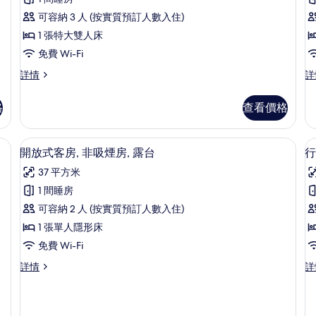
相
有
房
片
可容納 3 人 (按實質預訂人數入住)
（
高
浴
1 張特大雙人床
級
缸
免費 Wi-Fi
詳
客
情
高
行
詳情
詳
房,
房
級
政
1
1
客
客
格
查看價格
房,
房,
張
1
1
特
張
張
手提電腦工作空間
開放式客房, 非吸煙房, 露台 | 高級
載
4
特
特
大
開放式客房, 非吸煙房, 露台
行
入
大
大
雙
37 平方米
雙
雙
所
人
人
人
1 間睡房
有
床,
床,
床,
床
可容納 2 人 (按實質預訂人數入住)
非
非
開
非
吸
吸
1 張單人隱形床
放
煙
煙
吸
免費 Wi-Fi
房
房
式
煙
詳
(H
開
行
詳情
詳
客
房
情
Fl
放
政
房
詳
2
房,
式
客
(
的
情
客
房,
非
F