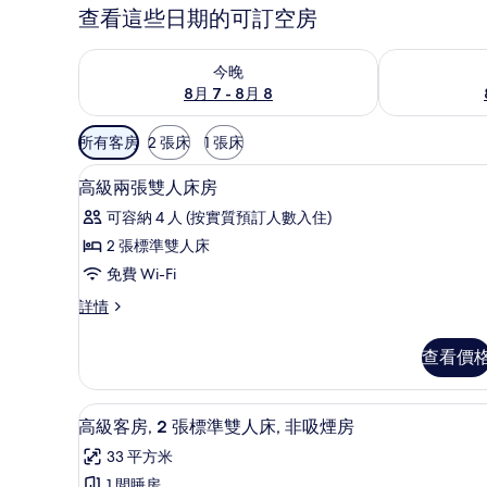
查看這些日期的可訂空房
查看今晚 8月 7 - 8月 8的可訂空房
查看明日 8月 
今晚
8月 7 - 8月 8
可
所有客房
2 張床
1 張床
用
高級寢具、房內夾萬、書桌、
載
嘅
3
高級兩張雙人床房
入
客
可容納 4 人 (按實質預訂人數入住)
房
所
2 張標準雙人床
篩
有
免費 Wi-Fi
選
高
條
高
詳情
級
件
級
兩
兩
查看價
張
張
雙
雙
人
高級寢具、房內夾萬、書桌、
載
5
床
高級客房, 2 張標準雙人床, 非吸煙房
人
入
房
床
33 平方米
詳
所
情
1 間睡房