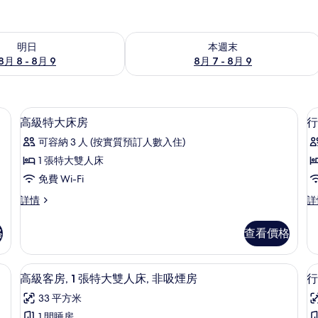
8 - 8月 9的可訂空房
查看本週末 8月 7 - 8月 9的可訂空房
明日
本週末
8月 8 - 8月 9
8月 7 - 8月 9
手提電腦工作空間
高級寢具、房內夾萬、書桌、手提電腦
載
2
高級特大床房
行
入
可容納 3 人 (按實質預訂人數入住)
所
1 張特大雙人床
有
免費 Wi-Fi
高
高
行
詳情
詳
級
級
動
特
特
聽
格
查看價格
大
力
大
床
無
床
房
障
手提電腦工作空間
高級客房, 1 張特大雙人床, 非吸煙房
載
4
詳
礙
高級客房, 1 張特大雙人床, 非吸煙房
行
房
入
情
雙
的
33 平方米
人
所
床
1 間睡房