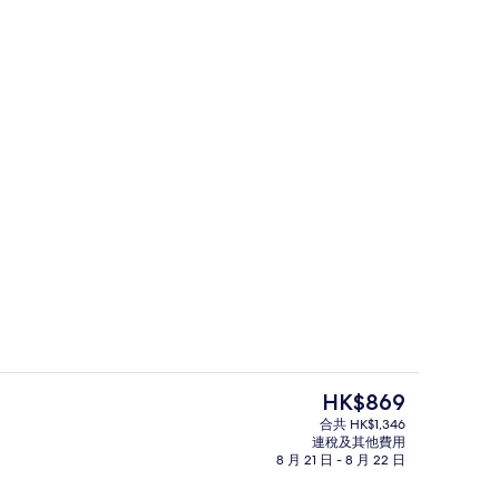
大堂休息區
現
HK$869
價
合共 HK$1,346
HK$869
連稅及其他費用
房內夾萬、書桌、手提電腦工作空間
大堂
8 月 21 日 - 8 月 22 日