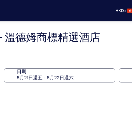
•
HKD
- 溫德姆商標精選酒店
日期