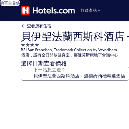
跳至主目錄
旅遊產品
查看所有住宿
貝伊聖法蘭西斯科酒店 
4.0
BEI San Francisco, Trademark Collection by Wyndham
星
酒店，設有全日開放健身室，鄰近莫斯康地下會議中心
級
選擇日期查看價格
住
下一站想去邊？
宿
貝
伊
聖
法
蘭