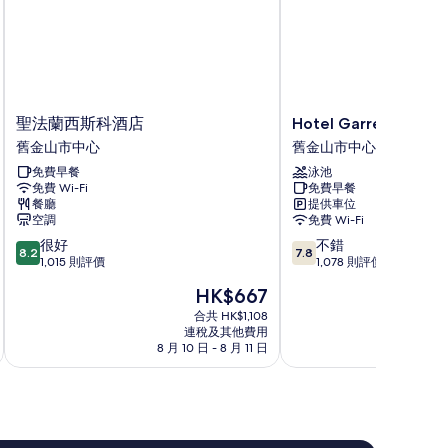
on
ower,
moking
on
的
oking
相
片
聖
Hotel
聖法蘭西斯科酒店
Hotel Garrett
法
Garrett
舊金山市中心
舊金山市中心
蘭
舊
免費早餐
泳池
西
金
免費 Wi-Fi
免費早餐
斯
山
餐廳
提供車位
科
市
空調
免費 Wi-Fi
酒
中
8.2
7.8
很好
不錯
店
心
8.2
7.8
分
分
1,015 則評價
1,078 則評價
舊
(滿
(滿
金
現
HK$667
分
分
山
售
為
為
合共 HK$1,108
市
HK$667
連稅及其他費用
10
10
中
8 月 10 日 - 8 月 11 日
9
分)，
分)，
心
很
不
好，
錯，
1,015
1,078
則
則
評
評