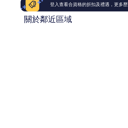
價
價
登入查看合資格的折扣及禮遇，更多歷
篇
篇
評
評
關於鄰近區域
價
價