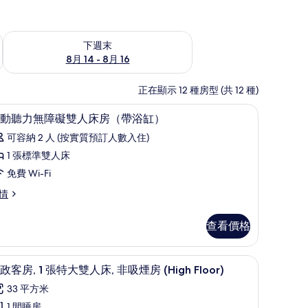
查看下週末 8月 14 - 8月 16的可訂空房
下週末
8月 14 - 8月 16
正在顯示 12 種房型 (共 12 種)
工作空間
高級寢具、房內夾萬、書桌、手提電腦工作空
載
1
動聽力無障礙雙人床房（帶浴缸）
入
可容納 2 人 (按實質預訂人數入住)
所
1 張標準雙人床
有
免費 Wi-Fi
行
情
動
聽
查看價格
力
無
 | 高級寢具、房內夾萬、書桌、手提電腦工作空間
高級寢具、房內夾萬、書桌、手提電腦工作空
載
6
政客房, 1 張特大雙人床, 非吸煙房 (High Floor)
障
入
礙
33 平方米
所
1 間睡房