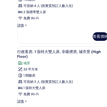
房
有
的
可容納 4 人 (按實質預訂人數入住)
高
相
2 張標準雙人床
級
片
免費 Wi-Fi
客
高
詳情
房,
級
2
客
查看價
房,
張
2
標
張
高級寢具、房內夾萬、書桌、
載
5
標
準
行政客房, 1 張特大雙人床, 非吸煙房, 城市景 (High
入
準
Floor)
雙
雙
所
城景
人
人
有
床,
33 平方米
床,
非
行
1 間睡房
非
吸
政
煙
可容納 3 人 (按實質預訂人數入住)
吸
房
客
1 張特大雙人床
煙
詳
房,
情
免費 Wi-Fi
房
1
的
行
詳情
張
政