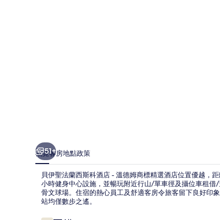
西
斯
科
酒
店
-
溫
德
姆
商
51+
概覽
客房
地點
政策
標
貝伊聖法蘭西斯科酒店 - 溫德姆商標精選酒店位置優越，距
精
小時健身中心設施，並暢玩附近行山/單車徑及攝位車租借/
選
骨文球場。住宿的熱心員工及舒適客房令旅客留下良好印象
站均僅數步之遙。
酒