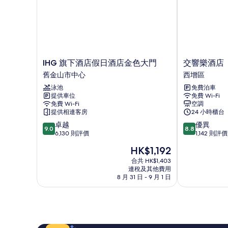
人
非
床,
吸
非
吸
煙
煙
房,
房,
城
城
IHG
交
IHG 旗下酒店假日酒店金色大門
交響樂酒店
市
旗
響
市
舊金山市中心
西增區
景
下
樂
景
(High
泳池
免費泊車
酒
酒
Floor)
提供車位
免費 Wi-Fi
店
店
(High
詳
免費 Wi-Fi
空調
假
西
Floor)
提供相連客房
24 小時櫃台
情
日
增
的
9.0
8.8
卓越
優異
酒
區
9.0
8.8
分
分
6,130 則評價
1,142 則評價
店
相
(滿
(滿
金
現
片
HK$1,192
分
分
色
售
為
為
合共 HK$1,403
大
HK$1,192
連稅及其他費用
10
10
門
8 月 31 日 - 9 月 1 日
分)，
分)，
舊
卓
優
金
越，
異，
山
6,130
1,142
市
則
則
中
評
評
心