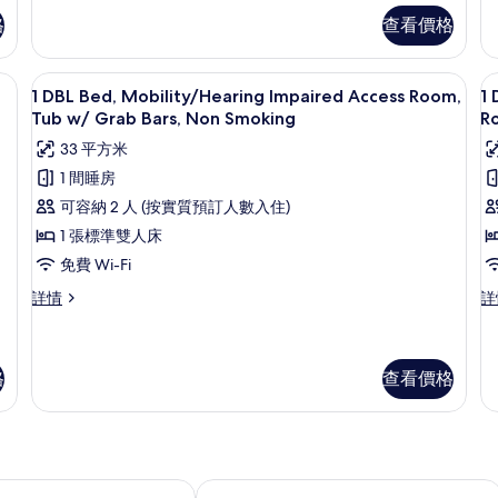
相
房,
2
吸
非
張
格
查看價格
片
吸
加
煙
煙
大
房,
手提電腦工作空間
房,
高級寢具、房內夾萬、書桌、手提電腦
雙
載
5
1 DBL Bed, Mobility/Hearing Impaired Access Room,
1 
露
人
露
入
Tub w/ Grab Bars, Non Smoking
R
台
床,
床
台
所
詳
非
33 平方米
情
吸
的
有
1 間睡房
煙
相
1
1
房
可容納 2 人 (按實質預訂人數入住)
片
(H
DBL
D
1 張標準雙人床
Fl
Bed,
B
詳
免費 Wi-Fi
Mobility/Hearing
(
M
情
1
1
詳情
詳
Impaired
F
a
DBL
D
Access
H
Bed,
Be
Room,
I
Mobility/Hearing
Mo
Tub
A
Impaired
a
格
查看價格
Access
He
w/
R
Room,
Im
Grab
Ro
Tub
Ac
Bars,
In
w/
Ro
Grab
Ro
Non
S
Soma House
Bars,
In