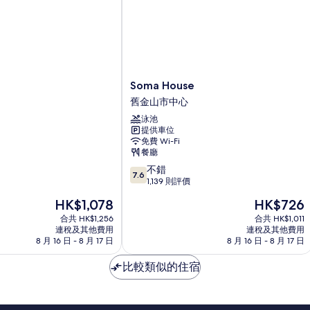
Smoking
N
Non
Sh
S
的
Smoking
N
詳
Sm
相
情
詳
片
情
Soma
Soma House
House
舊金山市中心
舊
泳池
金
提供車位
山
免費 Wi-Fi
市
餐廳
中
7.6
不錯
心
7.6
分
1,139 則評價
(滿
現
現
HK$1,078
HK$726
分
售
售
為
合共 HK$1,256
合共 HK$1,011
HK$1,078
HK$726
連稅及其他費用
連稅及其他費用
10
8 月 16 日 - 8 月 17 日
8 月 16 日 - 8 月 17 日
分)，
不
比較類似的住宿
錯，
1,139
則
評