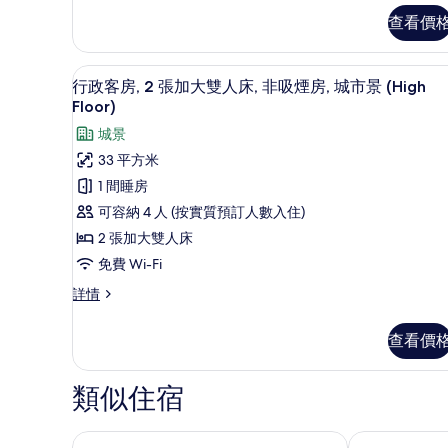
相
客
特
查看價
片
房,
大
1
雙
張
高級寢具、房內夾萬、書桌、
載
5
特
行政客房, 2 張加大雙人床, 非吸煙房, 城市景 (High
人
入
大
Floor)
床,
雙
所
城景
人
非
有
床,
33 平方米
吸
非
行
1 間睡房
吸
煙
政
煙
可容納 4 人 (按實質預訂人數入住)
房,
房,
客
2 張加大雙人床
城
城
房,
市
免費 Wi-Fi
市
景
2
行
詳情
景
(High
張
政
Floor)
(High
客
加
詳
查看價
Floor)
房,
情
大
2
的
雙
張
類似住宿
相
加
人
大
片
床,
雙
IHG 旗下酒店假日酒店金色大門
交響樂酒店