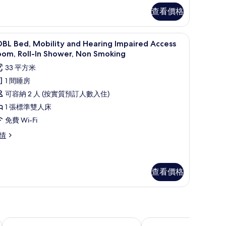
加
的
查看價格
大
相
雙
工作空間
片
高級寢具、房內夾萬、書桌、手提電腦工作空
載
5
DBL Bed, Mobility and Hearing Impaired Access
人
入
oom, Roll-In Shower, Non Smoking
,
所
33 平方米
非
有
1 間睡房
吸
可容納 2 人 (按實質預訂人數入住)
煙
igh
BL
1 張標準雙人床
oor)
房
ed,
免費 Wi-Fi
High
obility
情
loor)
nd
BL
earing
的
d,
mpaired
相
bility
ccess
nd
查看價格
片
aring
oom,
paired
ll-
cess
om,
ll-
hower,
聖法蘭西斯科酒店
Hotel Garrett