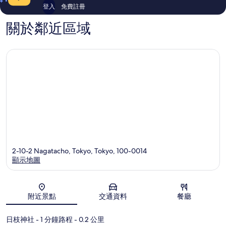
篇
篇
登入
免費註冊
評
評
價
價
關於鄰近區域
2-10-2 Nagatacho, Tokyo, Tokyo, 100-0014
顯示地圖
地圖
附近景點
交通資料
餐廳
日枝神社
- 1 分鐘路程
- 0.2 公里