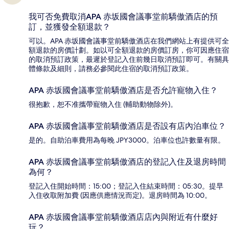
我可否免費取消APA 赤坂國會議事堂前驕傲酒店的預
訂，並獲發全額退款？
可以。APA 赤坂國會議事堂前驕傲酒店在我們網站上有提供可全
額退款的房價計劃。如以可全額退款的房價訂房，你可因應住宿
的取消預訂政策，最遲於登記入住前幾日取消預訂即可。有關具
體條款及細則，請務必參閱此住宿的取消預訂政策。
APA 赤坂國會議事堂前驕傲酒店是否允許寵物入住？
很抱歉，恕不准攜帶寵物入住 (輔助動物除外)。
APA 赤坂國會議事堂前驕傲酒店是否設有店內泊車位？
是的。自助泊車費用為每晚 JPY3000。泊車位也許數量有限。
APA 赤坂國會議事堂前驕傲酒店的登記入住及退房時間
為何？
登記入住開始時間：15:00；登記入住結束時間：05:30。提早
入住收取附加費 (因應供應情況而定)。退房時間為 10:00。
APA 赤坂國會議事堂前驕傲酒店店內與附近有什麼好
玩？