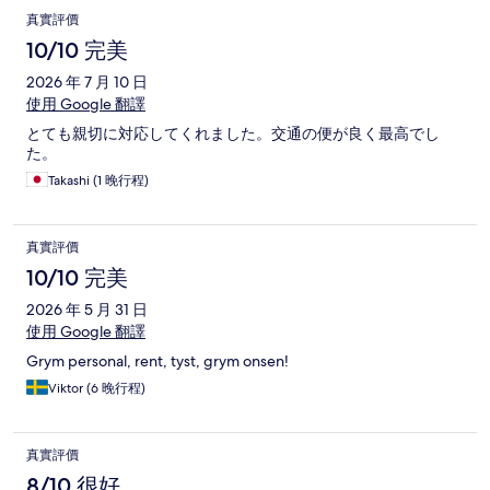
真實評價
10/10 完美
2026 年 7 月 10 日
使用 Google 翻譯
とても親切に対応してくれました。交通の便が良く最高でし
た。
Takashi (1 晚行程)
真實評價
10/10 完美
2026 年 5 月 31 日
使用 Google 翻譯
Grym personal, rent, tyst, grym onsen!
Viktor (6 晚行程)
真實評價
8/10 很好