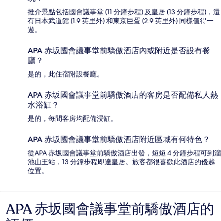
推介景點包括國會議事堂 (11 分鐘步程) 及皇居 (13 分鐘步程)，還
有日本武道館 (1.9 英里外) 和東京巨蛋 (2.9 英里外) 同樣值得一
遊。
APA 赤坂國會議事堂前驕傲酒店內或附近是否設有餐
廳？
是的，此住宿附設餐廳。
APA 赤坂國會議事堂前驕傲酒店的客房是否配備私人熱
水浴缸？
是的，每間客房均配備浸缸。
APA 赤坂國會議事堂前驕傲酒店附近區域有何特色？
從APA 赤坂國會議事堂前驕傲酒店出發，短短 4 分鐘步程可到溜
池山王站，13 分鐘步程即達皇居。旅客都很喜歡此酒店的優越
位置。
APA 赤坂國會議事堂前驕傲酒店的
評