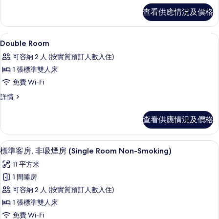
的
詳
查看供應情況及價格
情
相
片
羽絨被、書桌、遮光窗簾/窗簾、免費 Wi
載
1
Double Room
入
可容納 2 人 (按實質預訂人數入住)
所
1 張標準雙人床
有
免費 Wi-Fi
Double
Double
詳情
Room
Room
的
詳
查看供應情況及價格
情
相
片
羽絨被、書桌、遮光窗簾/窗簾、免費 Wi
載
32
標準客房, 非吸煙房 (Single Room Non-Smoking)
入
11 平方米
所
1 間睡房
有
可容納 2 人 (按實質預訂人數入住)
標
1 張標準雙人床
準
免費 Wi-Fi