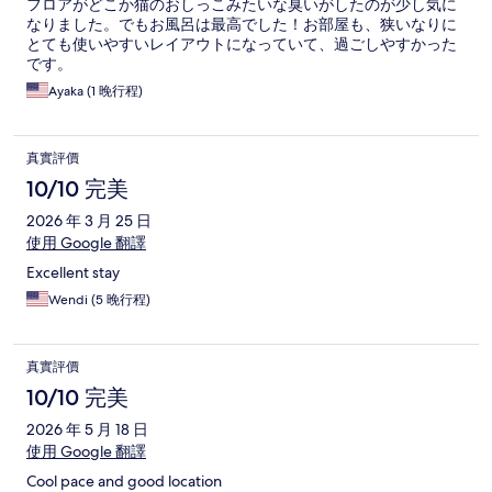
フロアがどこか猫のおしっこみたいな臭いがしたのが少し気に
なりました。でもお風呂は最高でした！お部屋も、狭いなりに
とても使いやすいレイアウトになっていて、過ごしやすかった
です。
Ayaka (1 晚行程)
真實評價
10/10 完美
2026 年 3 月 25 日
使用 Google 翻譯
Excellent stay
Wendi (5 晚行程)
真實評價
10/10 完美
2026 年 5 月 18 日
使用 Google 翻譯
Cool pace and good location