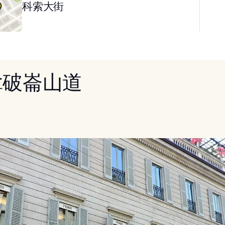
科索大街
 拿破崙山道