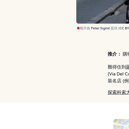
相片由
Peter Sigrist
提供 (
CC BY
推介：
購
難得住到
(Via 
裝名店 (例
探索科索