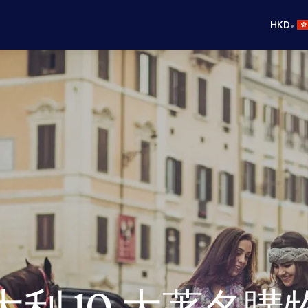
•
HKD