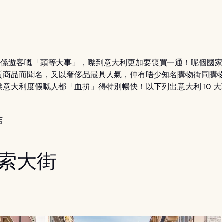
ing 係遊客嘅「頭等大事」，嚟到意大利更加要喪買一通！呢個國
質商品而聞名，又以奢侈品最具人氣，仲有唔少知名購物街同購
嚟意大利度假嘅人都「血拚」得特別暢快！以下列出意大利 10 
店
 科索大街