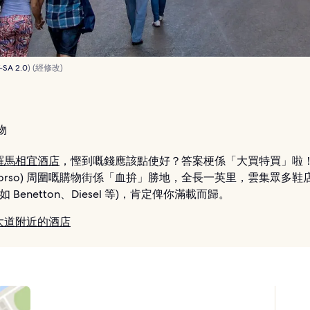
-SA 2.0
) (經修改)
物
羅馬相宜酒店
，慳到嘅錢應該點使好？答案梗係「大買特買」啦
Del Corso) 周圍嘅購物街係「血拚」勝地，全長一英里，雲集眾多
如 Benetton、Diesel 等)，肯定俾你滿載而歸。
大道附近的酒店