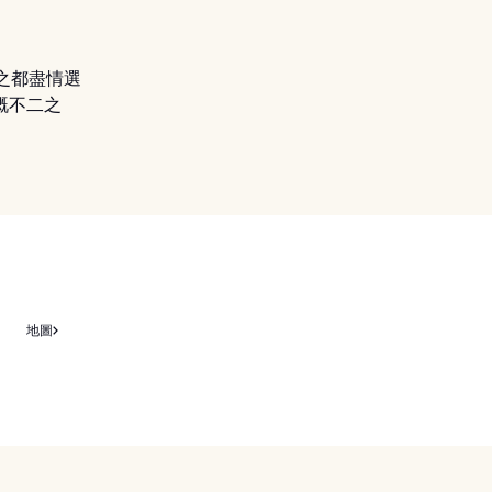
尚之都盡情選
鞋嘅不二之
地圖