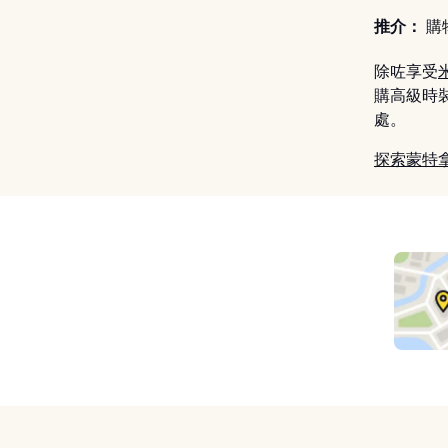
推介：
購
除咗享受
購高級時裝；
處。
探索蒙特