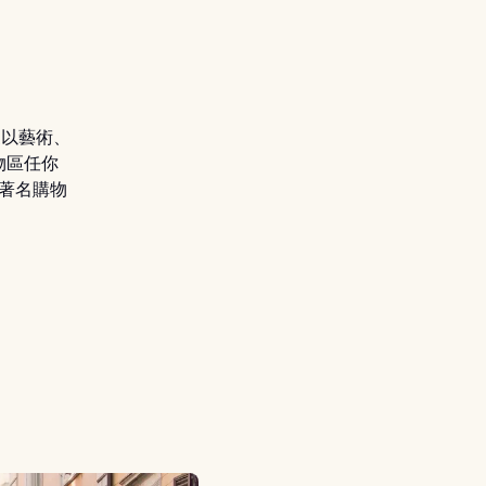
家以藝術、
物區任你
大著名購物