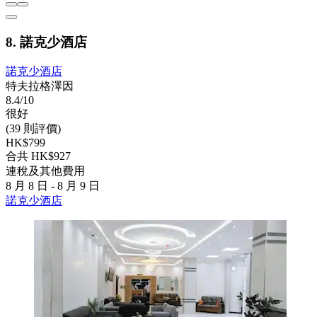
8. 諾克少酒店
諾克少酒店
特夫拉格澤因
8.4/10
很好
(39 則評價)
HK$799
合共 HK$927
連稅及其他費用
8 月 8 日 - 8 月 9 日
諾克少酒店