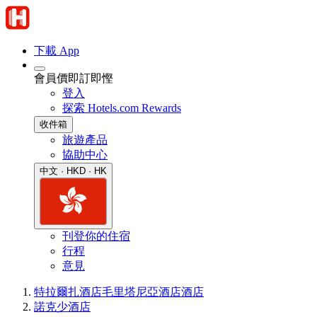
下載 App
會員價即訂即慳
登入
探索 Hotels.com Rewards
收件箱
旅遊產品
協助中心
中文 · HKD · HK
刊登你的住宿
行程
意見
特拉爾扎酒店
毛里塔尼亞酒店
酒店
諾克少酒店