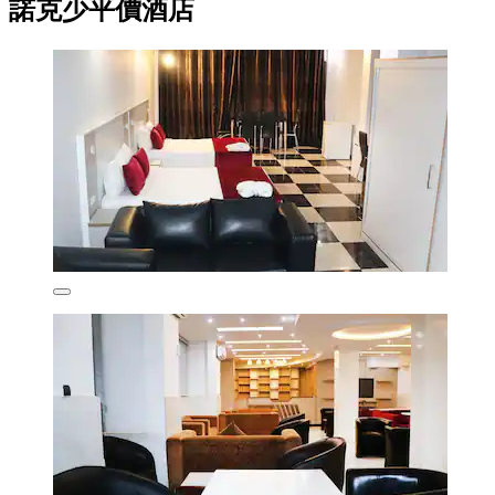
諾克少平價酒店