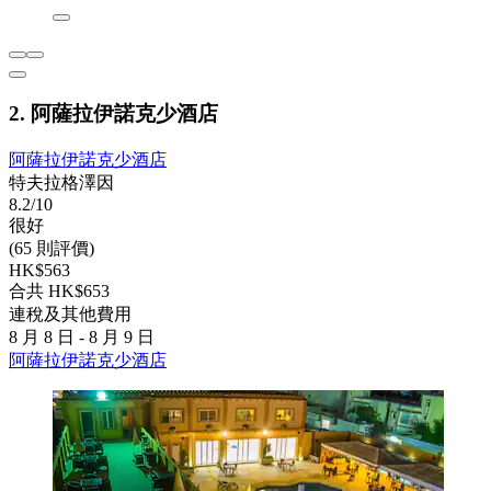
2. 阿薩拉伊諾克少酒店
阿薩拉伊諾克少酒店
特夫拉格澤因
8.2/10
很好
(65 則評價)
HK$563
合共 HK$653
連稅及其他費用
8 月 8 日 - 8 月 9 日
阿薩拉伊諾克少酒店