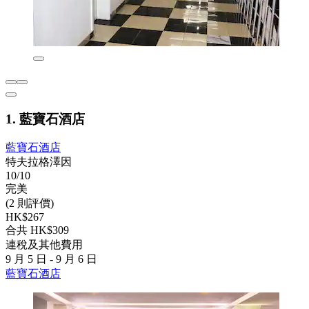
1. 藍寶石酒店
藍寶石酒店
特夫拉格澤因
10/10
完美
(2 則評價)
HK$267
合共 HK$309
連稅及其他費用
9 月 5 日 - 9 月 6 日
藍寶石酒店