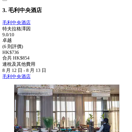
3. 毛利中央酒店
毛利中央酒店
特夫拉格澤因
9.0/10
卓越
(6 則評價)
HK$736
合共 HK$854
連稅及其他費用
8 月 12 日 - 8 月 13 日
毛利中央酒店