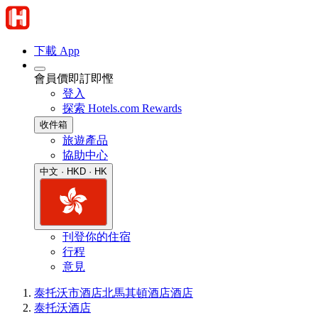
下載 App
會員價即訂即慳
登入
探索 Hotels.com Rewards
收件箱
旅遊產品
協助中心
中文 · HKD · HK
刊登你的住宿
行程
意見
泰托沃市酒店
北馬其頓酒店
酒店
泰托沃酒店