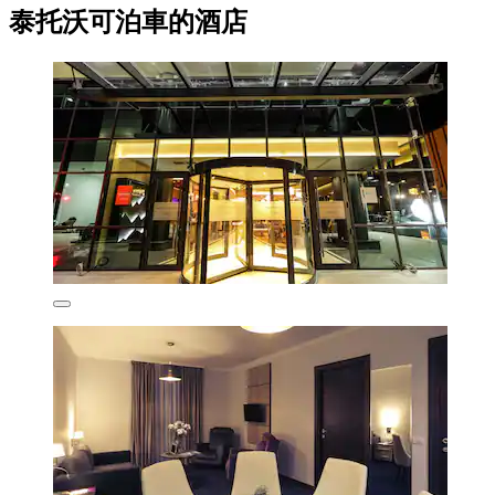
泰托沃可泊車的酒店