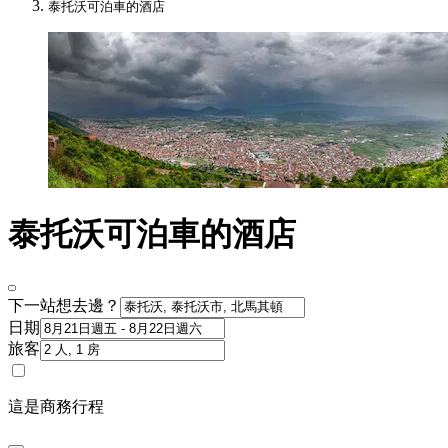
泰托沃可泊車的酒店​
泰托沃可泊車的酒店
下一站想去邊？
日期
旅客
這是商務行程