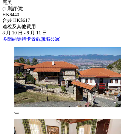
完美
(1 則評價)
HK$440
合共 HK$617
連稅及其他費用
8 月 10 日 - 8 月 11 日
多爾納馬特卡景觀無瑕公寓