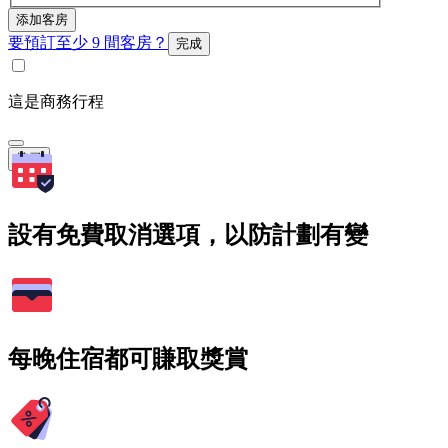
添加客房
要預訂至少 9 間客房？
完成
這是商務行程
搜尋
設有免費取消選項，以防計劃有變
每晚住宿都可賺取獎賞