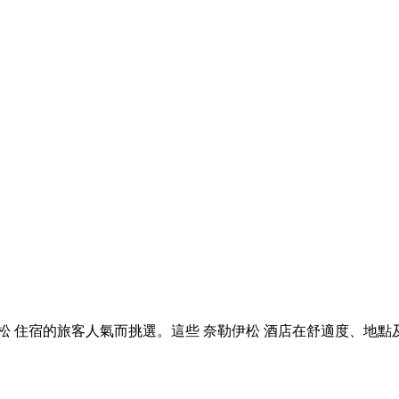
 奈勒伊松 住宿的旅客人氣而挑選。這些 奈勒伊松 酒店在舒適度