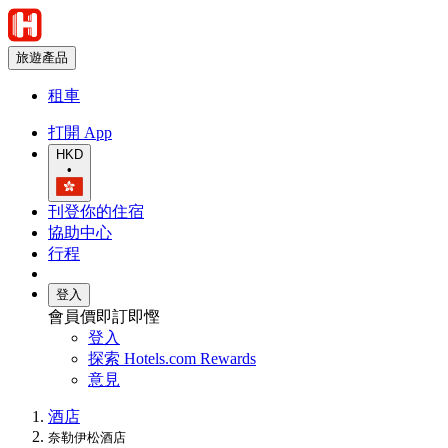
旅遊產品
租車
打開 App
HKD
•
刊登你的住宿
協助中心
行程
登入
會員價即訂即慳
登入
探索 Hotels.com Rewards
意見
酒店
奈勒伊松酒店