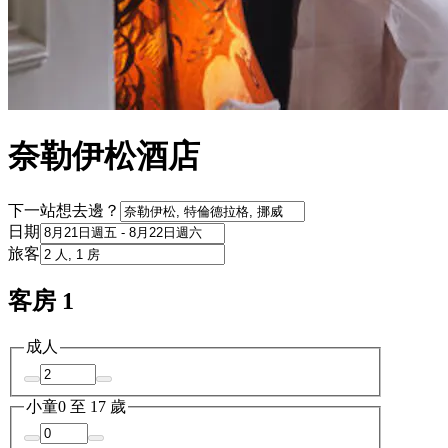
奈勒伊松酒店
下一站想去邊？
日期
旅客
客房 1
成人
小童
0 至 17 歲