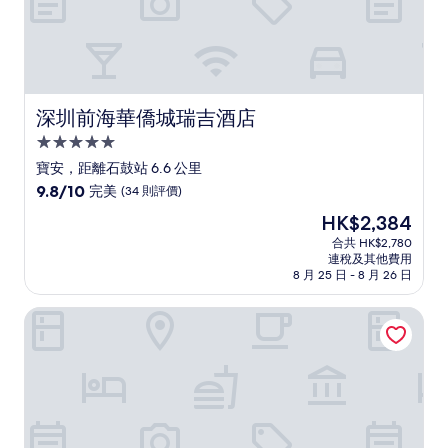
評
價
深圳前海華僑城瑞吉酒店
深圳前海華僑城瑞吉酒店
5.0
星
寶安，距離石鼓站 6.6 公里
級
9.8
9.8/10
完美
(34 則評價)
住
分
現
HK$2,384
(滿
宿
售
分
合共 HK$2,780
HK$2,384
連稅及其他費用
為
8 月 25 日 - 8 月 26 日
10
分)，
深圳南山水瑆花園酒店 - 臻品之選™酒店
完
美，
(34
則
評
價)
篇
評