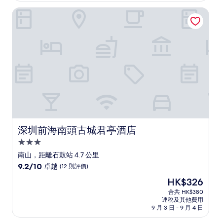
級
住
深圳前海南頭古城君亭酒店
宿
深圳前海南頭古城君亭酒店
深圳前海南頭古城君亭酒店
3.0
星
南山，距離石鼓站 4.7 公里
級
9.2
9.2/10
卓越
(12 則評價)
住
分
現
HK$326
(滿
宿
售
分
合共 HK$380
HK$326
連稅及其他費用
為
9 月 3 日 - 9 月 4 日
10
分)，