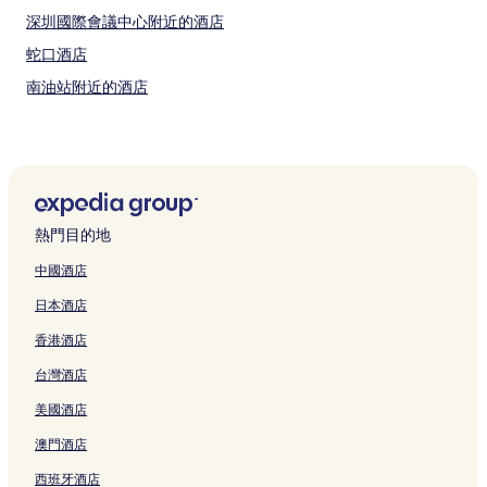
動，
深圳國際會議中心附近的酒店
可
能
蛇口酒店
設
有
南油站附近的酒店
其
珠海酒店
他
條
安托山站附近的酒店
款。
歡樂港灣附近的酒店
九祥嶺酒店
熱門目的地
白芒站附近的酒店
中國酒店
僑城東站附近的酒店
日本酒店
龍崗万科廣場附近的酒店
香港酒店
前灣站附近的酒店
台灣酒店
鯉魚門站附近的酒店
美國酒店
南山公園附近的酒店
南山書城站附近的酒店
澳門酒店
洪浪北站附近的酒店
西班牙酒店