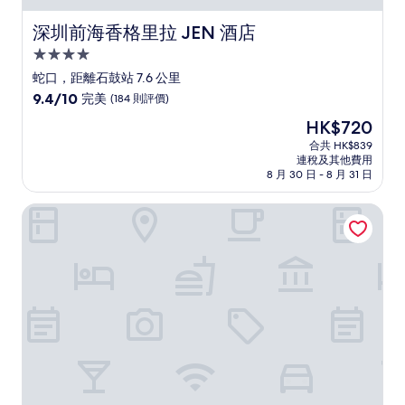
深圳前海香格里拉 JEN 酒店
深圳前海香格里拉 JEN 酒店
4.0
星
蛇口，距離石鼓站 7.6 公里
級
9.4
9.4/10
完美
(184 則評價)
住
分
現
HK$720
(滿
宿
售
分
合共 HK$839
HK$720
連稅及其他費用
為
8 月 30 日 - 8 月 31 日
10
分)，
深圳南山希爾頓逸林酒店及公寓
完
美，
(184
則
評
價)
篇
評
價