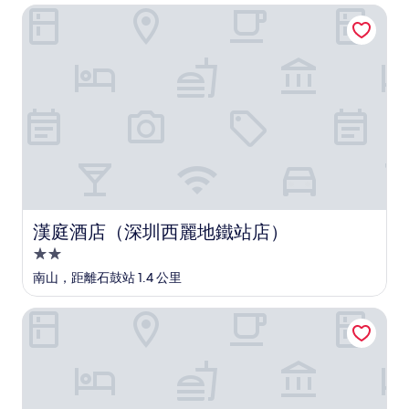
漢庭酒店（深圳西麗地鐵站店）
卓
越，
(12
則
評
價)
篇
評
價
漢庭酒店（深圳西麗地鐵站店）
漢庭酒店（深圳西麗地鐵站店）
2.0
星
南山，距離石鼓站 1.4 公里
級
住
深圳蘭赫美特酒店
宿