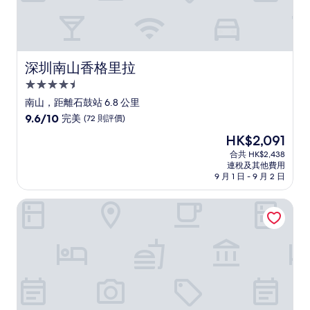
價
深圳南山香格里拉
深圳南山香格里拉
4.5
星
南山，距離石鼓站 6.8 公里
級
9.6
9.6/10
完美
(72 則評價)
住
分
現
HK$2,091
(滿
宿
售
分
合共 HK$2,438
HK$2,091
連稅及其他費用
為
9 月 1 日 - 9 月 2 日
10
分)，
深圳南山悅途酒店
完
美，
(72
則
評
價)
篇
評
價