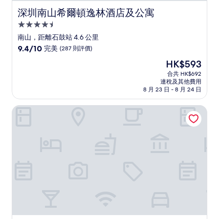
深圳南山希爾頓逸林酒店及公寓
深圳南山希爾頓逸林酒店及公寓
4.5
星
南山，距離石鼓站 4.6 公里
級
9.4
9.4/10
完美
(287 則評價)
住
分
現
HK$593
(滿
宿
售
分
合共 HK$692
HK$593
連稅及其他費用
為
8 月 23 日 - 8 月 24 日
10
分)，
Pagoda君亭設計酒店 - 深圳寶安前海店
完
美，
(287
則
評
價)
篇
評
價