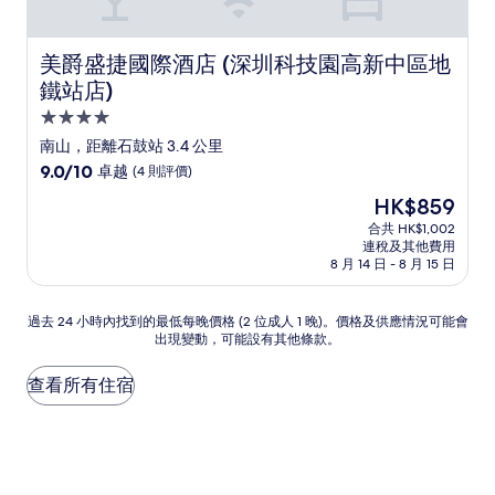
美爵盛捷國際酒店 (深圳科技園高新中區地鐵站店)
美爵盛捷國際酒店 (深圳科技園高新中區地
鐵站店)
4.0
星
南山，距離石鼓站 3.4 公里
級
9.0
9.0/10
卓越
(4 則評價)
住
分
現
HK$859
(滿
宿
售
分
合共 HK$1,002
HK$859
連稅及其他費用
為
8 月 14 日 - 8 月 15 日
10
分)，
卓
過
過去 24 小時內找到的最低每晚價格 (2 位成人 1 晚)。價格及供應情況可能會
越，
出現變動，可能設有其他條款。
去
(4
24
則
小
查看所有住宿
評
時
價)
內
篇
找
評
到
價
的