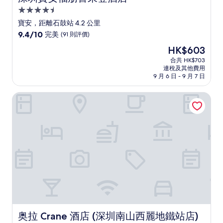
4.5
星
寶安，距離石鼓站 4.2 公里
級
9.4
9.4/10
完美
(91 則評價)
住
分
現
HK$603
(滿
宿
售
分
合共 HK$703
HK$603
連稅及其他費用
為
9 月 6 日 - 9 月 7 日
10
分)，
奥拉 Crane 酒店 (深圳南山西麗地鐵站店)
完
美，
(91
則
評
價)
篇
評
價
奥拉 Crane 酒店 (深圳南山西麗地鐵站店)
奥拉 Crane 酒店 (深圳南山西麗地鐵站店)