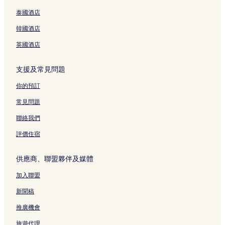
紅樹林海濱生態公園附近的酒店
泰國酒店
華強北附近的酒店
韓國酒店
上川站附近的酒店
英國酒店
高新南站附近的酒店
支援及常見問題
竹子林站附近的酒店
茶光站附近的酒店
你的預訂
西麗湖站附近的酒店
常見問題
南山酒店
聯絡我們
黃貝嶺站附近的酒店
評價住宿
南山博物館附近的酒店
供應商、聯盟夥伴及媒體
世界之窗附近的酒店
加入聯盟
深圳前海壹方城附近的酒店
高新園站附近的酒店
新聞稿
南山站附近的酒店
推廣機會
車公廟站附近的酒店
旅遊代理