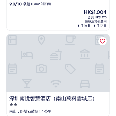
級
9.0
9.0/10
卓越
(1,002 則評價)
住
分
現
HK$1,004
(滿
宿
售
分
合共 HK$1,170
HK$1,004
連稅及其他費用
為
8 月 16 日 - 8 月 17 日
10
分)，
深圳南悅智慧酒店（南山萬科雲城店）
卓
越，
(1,002
則
評
價)
篇
評
價
深圳南悅智慧酒店（南山萬科雲城店）
深圳南悅智慧酒店（南山萬科雲城店）
2.0
星
南山，距離石鼓站 1.4 公里