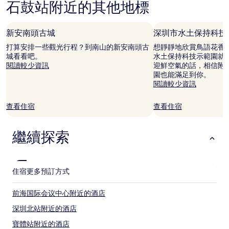
石鼓站附近的其他地標
最
低
每
晚
新安南頭古城
深圳市水土保持科技
價
打算安排一些觀光行程？到南山的新安南頭古
想靜靜地欣賞鳥語花香
格
城看看吧。
水土保持科技示範園就
(2
閱讀較少資訊
迎鮮空氣的話，相信附
位
園也能滿足到你。
成
閱讀較少資訊
人
1
晚)。
查看住宿
查看住宿
價
格
及
繼續探索
供
應
情
況
住宿
更多預訂方式
可
能
前海国际会议中心附近的酒店
會
出
深圳北站附近的酒店
現
變
寶體站附近的酒店