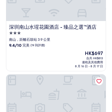
價
深圳南山水瑆花園酒店 - 臻品之選™酒店
深圳南山水瑆花園酒店 - 臻品之選™酒店
3.0
星
南山，距離石鼓站 3.9 公里
級
9.4
9.4/10
完美
(19 則評價)
住
分
現
HK$697
(滿
宿
售
分
合共 HK$813
HK$697
連稅及其他費用
為
8 月 16 日 - 8 月 17 日
10
分)，
深圳南山香格里拉
完
美，
(19
則
評
價)
篇
評