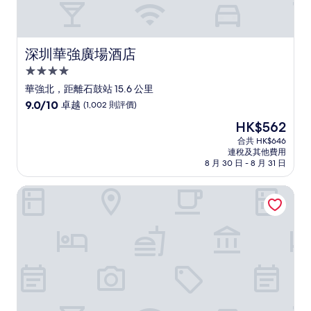
深圳華強廣場酒店
深圳華強廣場酒店
4.0
星
華強北，距離石鼓站 15.6 公里
級
9.0
9.0/10
卓越
(1,002 則評價)
住
分
現
HK$562
(滿
宿
售
分
合共 HK$646
HK$562
連稅及其他費用
為
8 月 30 日 - 8 月 31 日
10
分)，
高新富悅酒店 - 深圳南山科技園區
卓
越，
(1,002
則
評
價)
篇
評
價