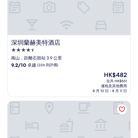
深圳蘭赫美特酒店
深圳蘭赫美特酒店
4.5
星
南山，距離石鼓站 3.9 公里
級
9.2
9.2/10
卓越
(226 則評價)
住
分
現
HK$482
(滿
宿
售
分
合共 HK$561
HK$482
連稅及其他費用
為
8 月 10 日 - 8 月 11 日
10
分)，
深圳奈威 S 酒店 (西麗地鐵站店)
卓
越，
(226
則
評
價)
篇