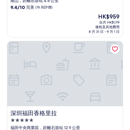
南山，距離石鼓站 4.4 公里
級
9.4
9.4/10
完美
(76 則評價)
住
分
現
HK$959
(滿
宿
售
分
合共 HK$1,119
HK$959
連稅及其他費用
為
8 月 31 日 - 9 月 1 日
10
分)，
深圳福田香格里拉
完
美，
(76
則
評
價)
篇
評
價
深圳福田香格里拉
深圳福田香格里拉
5.0
星
福田中央商業區，距離石鼓站 12.9 公里