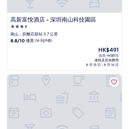
高新富悅酒店 - 深圳南山科技園區
高新富悅酒店 - 深圳南山科技園區
3.5
星
南山，距離石鼓站 3.7 公里
級
8.8
8.8/10
優異
(18 則評價)
住
分
現
HK$491
(滿
宿
售
分
合共 HK$572
HK$491
連稅及其他費用
為
8 月 15 日 - 8 月 16 日
10
分)，
美爵盛捷國際酒店 (深圳科技園高新中區地鐵站店)
優
異，
(18
則
評
價)
篇
評
價