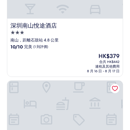
深圳南山悅途酒店
深圳南山悅途酒店
3.0
星
南山，距離石鼓站 4.8 公里
級
10.0
10/10
完美
(1 則評價)
住
分
現
HK$379
(滿
宿
售
分
合共 HK$442
HK$379
連稅及其他費用
為
8 月 16 日 - 8 月 17 日
10
分)，
深圳華強廣場酒店
完
美，
(1
則
評
價)
篇
評
價