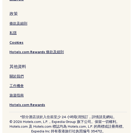
深圳國際園林花卉博覽園附近的酒店
政策
媽灣站附近的酒店
條款及細則
海岸城附近的酒店
私隱
南光站附近的酒店
珠光村酒店
Cookies
科苑站附近的酒店
Hotels.com Rewards 條款及細則
生態廣場站附近的酒店
其他資料
清湖站附近的酒店
關於我們
中山公園附近的酒店
工作機會
深圳市水土保持科技示範園附近的酒店
旅遊指南
深圳會展中心站附近的酒店
松坪村站附近的酒店
Hotels.com Rewards
新安公園站附近的酒店
*部分酒店須於入住前至少 24 小時取消預訂，詳情請見網站。
© 2026 Hotels.com, L.P.，Expedia Group 旗下公司。保留一切權利。
壹方城購物中心附近的酒店
Hotels.com 及 Hotels.com 標誌均為 Hotels.com, L.P. 的商標或註冊商標。
Expedia Inc 持有香港旅行社执照编号 354712。
怡海站附近的酒店