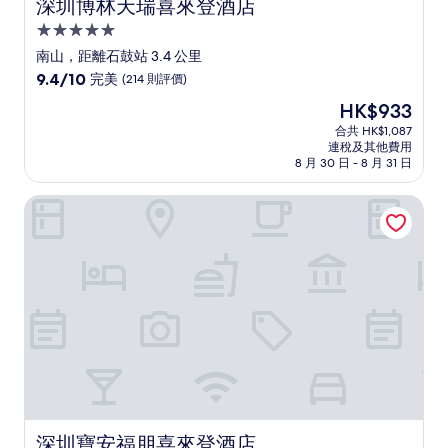
深圳博林天瑞喜來登酒店
深圳博林天瑞喜來登酒店
5.0
星
南山，距離石鼓站 3.4 公里
級
9.4
9.4/10
完美
(214 則評價)
住
分
現
HK$933
(滿
宿
售
分
合共 HK$1,087
HK$933
連稅及其他費用
為
8 月 30 日 - 8 月 31 日
10
分)，
深圳寶安福朋喜來登酒店
完
美，
(214
則
評
價)
篇
評
價
深圳寶安福朋喜來登酒店
深圳寶安福朋喜來登酒店