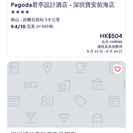
Pagoda君亭設計酒店 - 深圳寶安前海店
Pagoda君亭設計酒店 - 深圳寶安前海店
4.0
星
南山，距離石鼓站 3.8 公里
級
9.4
9.4/10
完美
(51 則評價)
住
分
現
HK$504
(滿
宿
售
分
合共 HK$588
HK$504
連稅及其他費用
為
8 月 23 日 - 8 月 24 日
10
分)，
深圳博林天瑞喜來登酒店
完
美，
(51
則
評
價)
篇
評
價