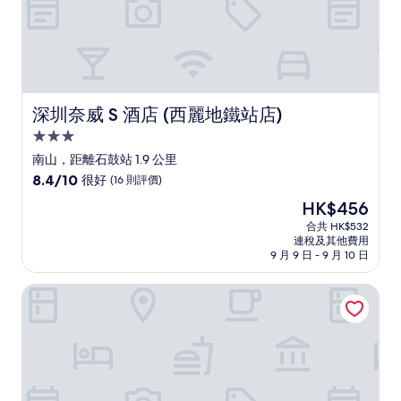
評
價
深圳奈威 S 酒店 (西麗地鐵站店)
深圳奈威 S 酒店 (西麗地鐵站店)
3.0
星
南山，距離石鼓站 1.9 公里
級
8.4
8.4/10
很好
(16 則評價)
住
分
現
HK$456
(滿
宿
售
分
合共 HK$532
HK$456
連稅及其他費用
為
9 月 9 日 - 9 月 10 日
10
分)，
深圳前海華僑城瑞吉酒店
很
好，
(16
則
評
價)
篇