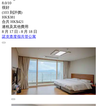
8.0/10
很好
(103 則評價)
HK$381
合共 HK$421
連稅及其他費用
8 月 17 日 - 8 月 18 日
諾克查度假共管公寓