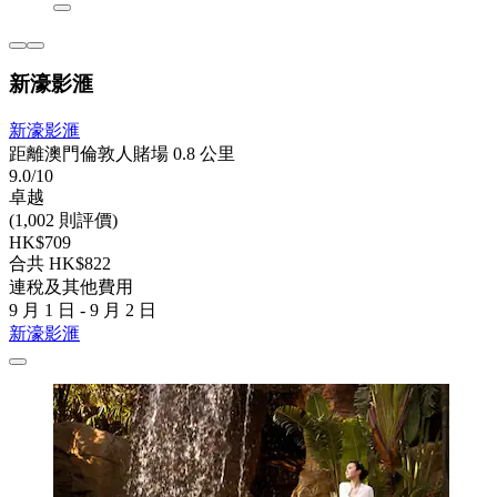
新濠影滙
新濠影滙
距離澳門倫敦人賭場 0.8 公里
9.0/10
卓越
(1,002 則評價)
HK$709
合共 HK$822
連稅及其他費用
9 月 1 日 - 9 月 2 日
新濠影滙