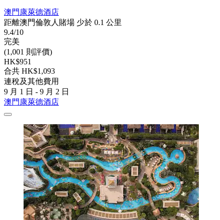
澳門康萊德酒店
距離澳門倫敦人賭場 少於 0.1 公里
9.4/10
完美
(1,001 則評價)
HK$951
合共 HK$1,093
連稅及其他費用
9 月 1 日 - 9 月 2 日
澳門康萊德酒店