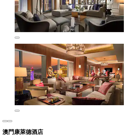
澳門康萊德酒店