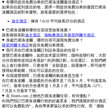
有哪些提供免費泊車的巴甫洛達爾最佳酒店？
如果你自駕到達目的地，選擇一間提供免費泊車的優質巴甫洛
達爾酒店絕對有優勢。旅客最愛的選擇包括：
迪文酒店
：擁有 7.6/10 平均旅客評分的酒店
巴甫洛達爾有哪些住宿深受旅客推薦？
旅客都很喜歡
迪文酒店
、
薩帕桑酒店
及
薩里阿爾卡酒店
。
身處巴甫洛達爾，哪些住宿可讓我免費泊車？
薩里阿爾卡酒店
有提供免費泊車禮遇。
我可否在巴甫洛達爾訂到設有退款的住宿？
遊覽巴甫洛達爾時，如想追求靈活彈性，隨時改變行程，大部
分住宿都有提供設有退款* 的房價計劃，任你選訂。 在我們網
站上進行搜尋時，只要使用「全額退款」篩選條件，即可縮窄
搜尋結果範圍，找出可以退款的住宿。
在我遊覽期間，巴甫洛達爾的氣候會是怎樣？
在巴甫洛達爾，最溫暖的月份通常是 7 月及 6 月，平均溫度為
19°C。最寒冷的月份通常是 1 月及 2 月，平均溫度為 -12°C。
7 月及 6 月最常下雨。
在 Hotels.com 上物色巴甫洛達爾住宿，有何優點？
向我們預訂巴甫洛達爾行程的好處眾多，我們搜羅的部分酒店
都可以免費取消*，為你帶來夢寐以求的彈性行程。而「價格