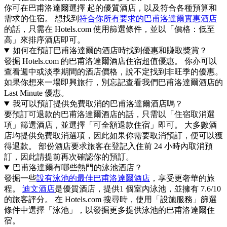
你可在巴甫洛達爾選擇 起的優質酒店，以及符合各種預算和
需求的住宿。 想找到
符合你所有要求的巴甫洛達爾實惠酒店
的話，只需在 Hotels.com 使用篩選條件，並以「價格：低至
高」來排序酒店即可。
如何在預訂巴甫洛達爾的酒店時找到優惠和賺取獎賞？
發掘 Hotels.com 的巴甫洛達爾酒店住宿超值優惠。 你亦可以
查看週中或淡季期間的酒店價格，說不定找到非旺季的優惠。
如果你想來一場即興旅行，別忘記查看我們巴甫洛達爾酒店的
Last Minute 優惠。
我可以預訂提供免費取消的巴甫洛達爾酒店嗎？
要預訂可退款的巴甫洛達爾酒店的話，只需以「住宿取消選
項」篩選酒店，並選擇「可全額退款住宿」即可。 大多數酒
店均提供免費取消選項，因此如果你需要取消預訂，便可以獲
得退款。 部份酒店要求旅客在登記入住前 24 小時內取消預
訂，因此請提前再次確認你的預訂。
巴甫洛達爾有哪些熱門的泳池酒店？
發掘一些
設有泳池的最佳巴甫洛達爾酒店
，享受更奢華的旅
程。
迪文酒店
是優質酒店，提供1 個室內泳池，並擁有 7.6/10
的旅客評分。 在 Hotels.com 搜尋時，使用「設施服務」篩選
條件中選擇「泳池」，以發掘更多提供泳池的巴甫洛達爾住
宿。