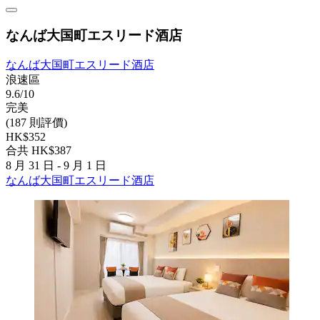
なんば大国町エスリード酒店
なんば大国町エスリード酒店
浪速區
9.6/10
完美
(187 則評價)
HK$352
合共 HK$387
8 月 31 日 - 9 月 1 日
なんば大国町エスリード酒店