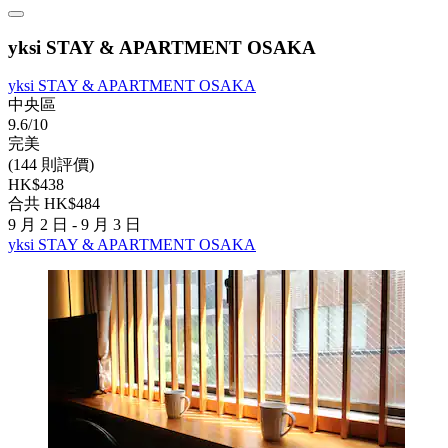
yksi STAY & APARTMENT OSAKA
yksi STAY & APARTMENT OSAKA
中央區
9.6/10
完美
(144 則評價)
HK$438
合共 HK$484
9 月 2 日 - 9 月 3 日
yksi STAY & APARTMENT OSAKA