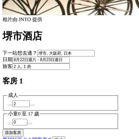
相片由 JNTO 提供
堺市酒店
下一站想去邊？
日期
旅客
客房 1
成人
小童
0 至 17 歲
添加客房