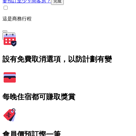
要預訂至少 9 間客房？
完成
這是商務行程
搜尋
設有免費取消選項，以防計劃有變
每晚住宿都可賺取獎賞
會員價預訂慳一筆