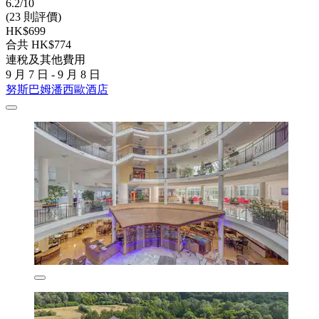
6.2/10
(23 則評價)
HK$699
合共 HK$774
連稅及其他費用
9 月 7 日 - 9 月 8 日
努斯巴姆潘西歐酒店