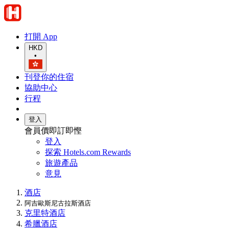
打開 App
HKD
•
刊登你的住宿
協助中心
行程
登入
會員價即訂即慳
登入
探索 Hotels.com Rewards
旅遊產品
意見
酒店
阿吉歐斯尼古拉斯酒店
克里特酒店
希臘酒店