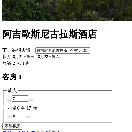
阿吉歐斯尼古拉斯酒店
下一站想去邊？
日期
旅客
客房 1
成人
小童
0 至 17 歲
添加客房