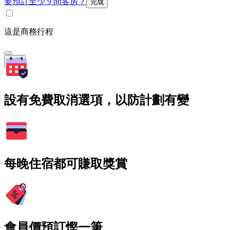
要預訂至少 9 間客房？
完成
這是商務行程
搜尋
設有免費取消選項，以防計劃有變
每晚住宿都可賺取獎賞
會員價預訂慳一筆