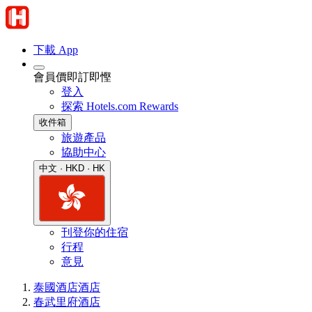
下載 App
會員價即訂即慳
登入
探索 Hotels.com Rewards
收件箱
旅遊產品
協助中心
中文 · HKD · HK
刊登你的住宿
行程
意見
泰國酒店
酒店
春武里府酒店