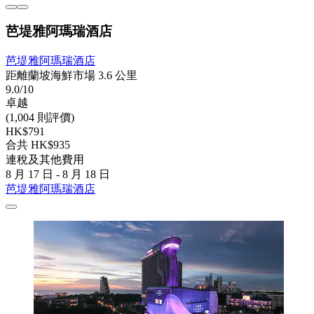
芭堤雅阿瑪瑞酒店
芭堤雅阿瑪瑞酒店
距離蘭坡海鮮市場 3.6 公里
9.0/10
卓越
(1,004 則評價)
HK$791
合共 HK$935
連稅及其他費用
8 月 17 日 - 8 月 18 日
芭堤雅阿瑪瑞酒店