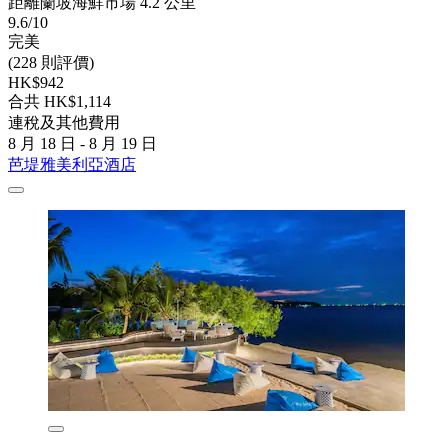
距離蘭坡海鮮市場 4.2 公里
9.6/10
完美
(228 則評價)
HK$942
合共 HK$1,114
連稅及其他費用
8 月 18 日 - 8 月 19 日
芭堤雅美利亞酒店