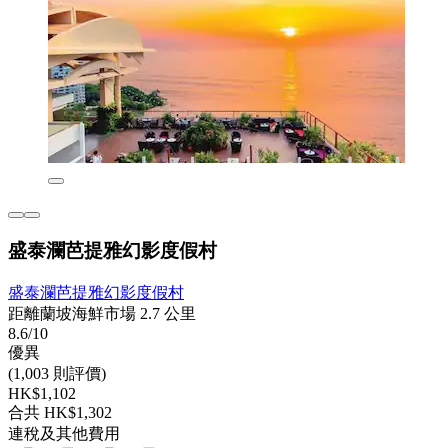
盛泰瀾芭提雅幻影度假村
盛泰瀾芭提雅幻影度假村
距離蘭坡海鮮市場 2.7 公里
8.6/10
優異
(1,003 則評價)
HK$1,102
合共 HK$1,302
連稅及其他費用