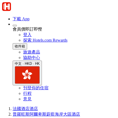
下載 App
會員價即訂即慳
登入
探索 Hotels.com Rewards
收件箱
旅遊產品
協助中心
中文 · HKD · HK
刊登你的住宿
行程
意見
法國酒店
酒店
普羅旺斯阿爾卑斯蔚藍海岸大區酒店