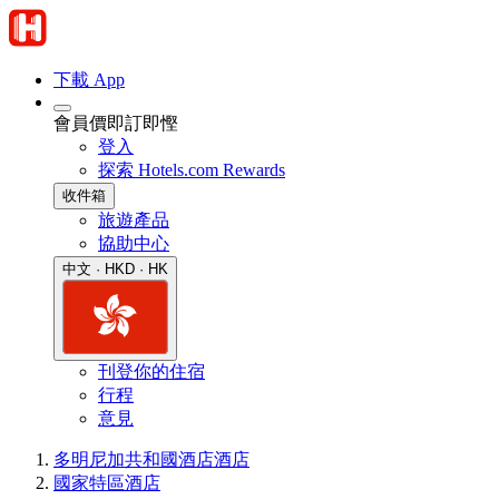
下載 App
會員價即訂即慳
登入
探索 Hotels.com Rewards
收件箱
旅遊產品
協助中心
中文 · HKD · HK
刊登你的住宿
行程
意見
多明尼加共和國酒店
酒店
國家特區酒店