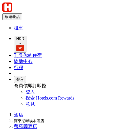
旅遊產品
租車
HKD
•
刊登你的住宿
協助中心
行程
登入
會員價即訂即慳
登入
探索 Hotels.com Rewards
意見
酒店
阿亨湖畔埃本酒店
蒂羅爾酒店