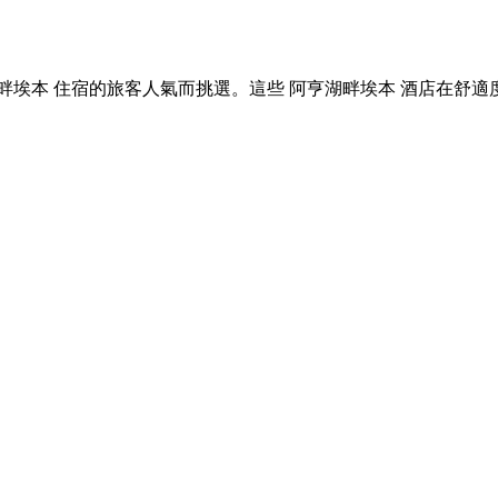
訂 阿亨湖畔埃本 住宿的旅客人氣而挑選。這些 阿亨湖畔埃本 酒店