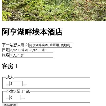
阿亨湖畔埃本酒店
下一站想去邊？
日期
旅客
客房 1
成人
小童
0 至 17 歲
添加客房