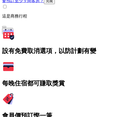
要預訂至少 9 間客房？
完成
這是商務行程
搜尋
設有免費取消選項，以防計劃有變
每晚住宿都可賺取獎賞
會員價預訂慳一筆