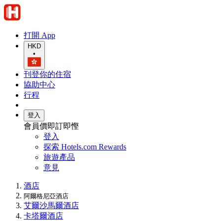
打開 App
HKD
•
刊登你的住宿
協助中心
行程
登入
會員價即訂即慳
登入
探索 Hotels.com Rewards
旅遊產品
意見
酒店
阿爾格尼亞酒店
艾爾沙馬爾酒店
卡塔爾酒店