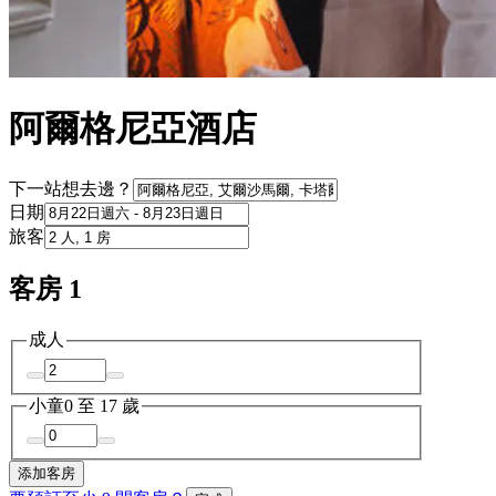
阿爾格尼亞酒店
下一站想去邊？
日期
旅客
客房 1
成人
小童
0 至 17 歲
添加客房