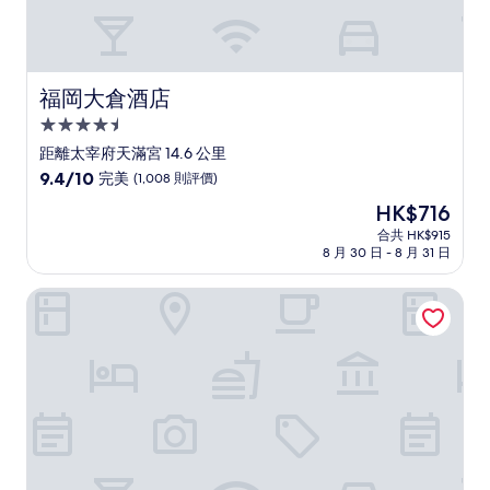
價
福岡大倉酒店
福岡大倉酒店
4.5
星
距離太宰府天滿宮 14.6 公里
級
9.4
9.4/10
完美
(1,008 則評價)
住
分
現
HK$716
(滿
宿
售
分
合共 HK$915
HK$716
8 月 30 日 - 8 月 31 日
為
10
分)，
福岡索拉利亞西鐵酒店
完
美，
(1,008
則
評
價)
篇
評
價