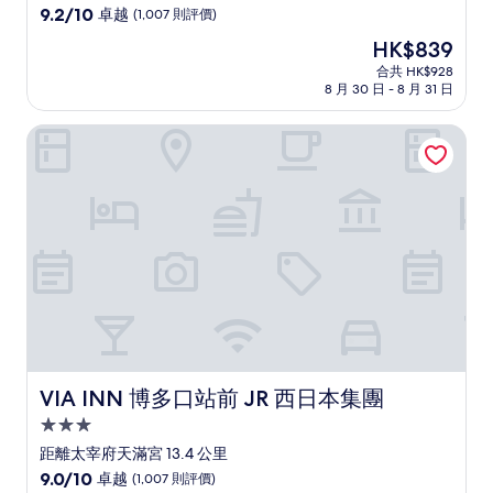
級
9.2
9.2/10
卓越
(1,007 則評價)
住
分
現
HK$839
(滿
宿
售
分
合共 HK$928
HK$839
8 月 30 日 - 8 月 31 日
為
10
分)，
VIA INN 博多口站前 JR 西日本集團
卓
越，
(1,007
則
評
價)
篇
評
價
VIA INN 博多口站前 JR 西日本集團
VIA INN 博多口站前 JR 西日本集團
3.0
星
距離太宰府天滿宮 13.4 公里
級
9.0
9.0/10
卓越
(1,007 則評價)