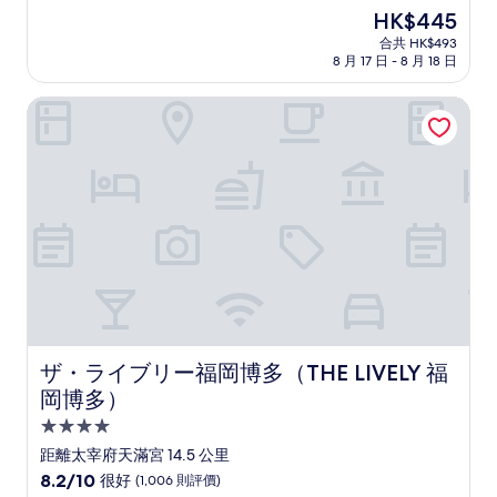
住
分
現
HK$445
(滿
宿
售
分
合共 HK$493
HK$445
8 月 17 日 - 8 月 18 日
為
10
分)，
ザ・ライブリー福岡博多（THE LIVELY 福岡博多）
卓
越，
(1,007
則
評
價)
篇
評
價
ザ・ライブリー福岡博多（THE LIVELY 福岡博多）
ザ・ライブリー福岡博多（THE LIVELY 福
岡博多）
4.0
星
距離太宰府天滿宮 14.5 公里
級
8.2
8.2/10
很好
(1,006 則評價)