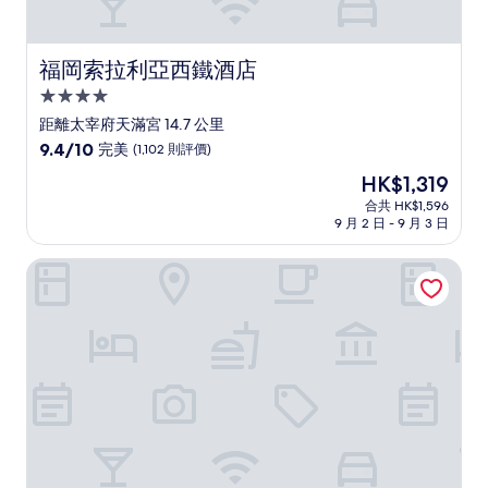
福岡索拉利亞西鐵酒店
福岡索拉利亞西鐵酒店
4.0
星
距離太宰府天滿宮 14.7 公里
級
9.4
9.4/10
完美
(1,102 則評價)
住
分
現
HK$1,319
(滿
宿
售
分
合共 HK$1,596
HK$1,319
9 月 2 日 - 9 月 3 日
為
10
分)，
東急 STAY 福岡天神
完
美，
(1,102
則
評
價)
篇
評
價