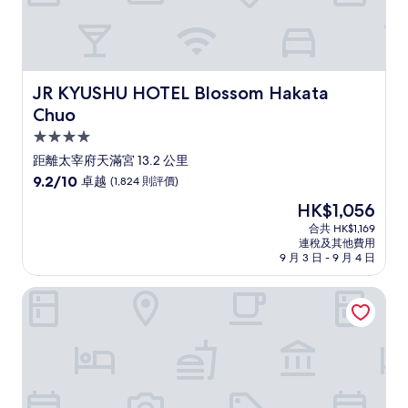
JR KYUSHU HOTEL Blossom Hakata Chuo
JR KYUSHU HOTEL Blossom Hakata
Chuo
4.0
星
距離太宰府天滿宮 13.2 公里
級
9.2
9.2/10
卓越
(1,824 則評價)
住
分
現
HK$1,056
(滿
宿
售
分
合共 HK$1,169
HK$1,056
連稅及其他費用
為
9 月 3 日 - 9 月 4 日
10
分)，
福岡博多東方車站酒店
卓
越，
(1,824
則
評
價)
篇