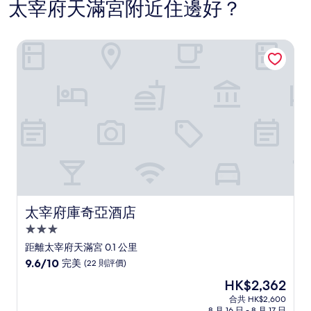
太宰府天滿宮附近住邊好？
太宰府庫奇亞酒店
太宰府庫奇亞酒店
太宰府庫奇亞酒店
3.0
星
距離太宰府天滿宮 0.1 公里
級
9.6
9.6/10
完美
(22 則評價)
住
分
現
HK$2,362
(滿
宿
售
分
合共 HK$2,600
HK$2,362
8 月 16 日 - 8 月 17 日