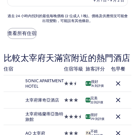
9 月 1 日 - 9 月 2 日
為
10
分)，
過
過去 24 小時內找到的最低每晚價格 (2 位成人 1 晚)。價格及供應情況可能會
卓
出現變動，可能設有其他條款。
去
越，
24
(2,213
小
查看所有住宿
則
時
評
內
價)
找
篇
到
比較太宰府天滿宮附近的熱門酒店
評
的
價
最
住宿
住宿等級
旅客評分
包早餐
低
每
SONIC APARTMENT
晚
很好
2.5
8.4
HOTEL
價
76 則評價
星
格
級
(2
完美
住
太宰府庫奇亞酒店
3.0
9.6
位
22 則評價
宿
星
成
級
人
太宰府格蘭蒂亞魯特
很好
住
3.5
8.2
1
旅館
179 則評價
宿
星
晚)。
級
價
不錯
住
AO 太宰府
3.0
7.6