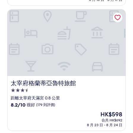
為
10
分)，
太宰府格蘭蒂亞魯特旅館
完
美，
(22
則
評
價)
篇
評
價
太宰府格蘭蒂亞魯特旅館
太宰府格蘭蒂亞魯特旅館
3.5
星
距離太宰府天滿宮 0.8 公里
級
8.2
8.2/10
很好
(179 則評價)
住
分
現
HK$598
(滿
宿
售
分
合共 HK$692
HK$598
8 月 23 日 - 8 月 24 日
為
10