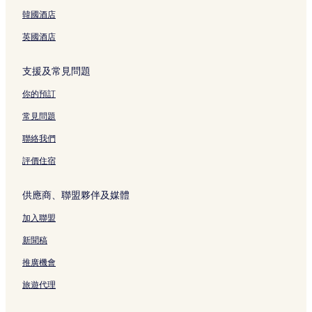
福岡的可泊車的酒店
韓國酒店
博多站前的商務酒店
英國酒店
築前國分寺附近的酒店
支援及常見問題
福岡的商務酒店
筑紫野朝倉街道站附近的酒店
你的預訂
福岡的Spa 酒店
常見問題
光明禪寺附近的酒店
聯絡我們
福岡竹下站附近的酒店
評價住宿
福岡的出租公寓
供應商、聯盟夥伴及媒體
博多站前的親子酒店
加入聯盟
筑紫野原田站附近的酒店
太宰府市觀光案內所附近的酒店
新聞稿
筑紫野西鐵二日市站附近的酒店
推廣機會
九州國立博物館附近的酒店
旅遊代理
一本松公園附近的酒店