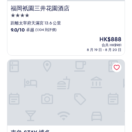
福岡衹園三井花園酒店
福岡衹園三井花園酒店
4.0
星
距離太宰府天滿宮 13.6 公里
級
9.0
9.0/10
卓越
(1,104 則評價)
住
分
現
HK$888
(滿
宿
售
分
合共 HK$981
HK$888
8 月 19 日 - 8 月 20 日
為
10
分)，
東急 STAY 博多
卓
越，
(1,104
則
評
價)
篇
評
價
東急 STAY 博多