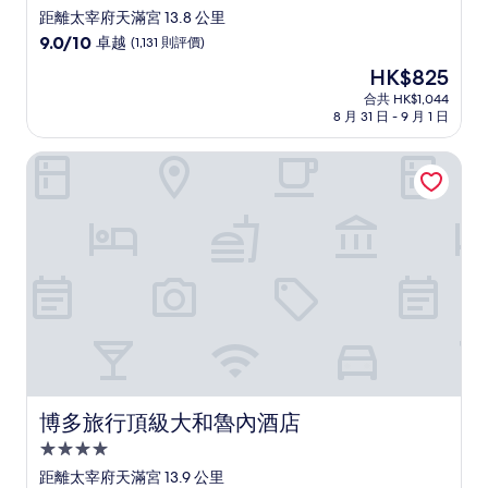
星
距離太宰府天滿宮 13.8 公里
級
9.0
9.0/10
卓越
(1,131 則評價)
住
分
現
HK$825
(滿
宿
售
分
合共 HK$1,044
HK$825
8 月 31 日 - 9 月 1 日
為
10
分)，
博多旅行頂級大和魯內酒店
卓
越，
(1,131
則
評
價)
篇
評
價
博多旅行頂級大和魯內酒店
博多旅行頂級大和魯內酒店
4.0
星
距離太宰府天滿宮 13.9 公里