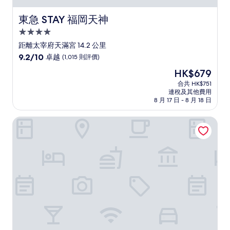
東急 STAY 福岡天神
東急 STAY 福岡天神
4.0
星
距離太宰府天滿宮 14.2 公里
級
9.2
9.2/10
卓越
(1,015 則評價)
住
分
現
HK$679
(滿
宿
售
分
合共 HK$751
HK$679
連稅及其他費用
為
8 月 17 日 - 8 月 18 日
10
分)，
福岡衹園三井花園酒店
卓
越，
(1,015
則
評
價)
篇
評
價