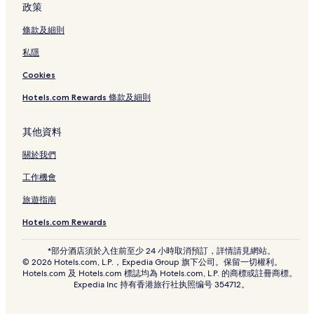
政策
板付酒店
條款及細則
福岡的附設廚房的酒店
私隱
福岡的附設健身中心的酒店
博多港附近的附設廚房的酒店
Cookies
福岡的服務式住宅
Hotels.com Rewards 條款及細則
福岡 5 星級酒店
其他資料
太宰府市酒店
關於我們
筑紫野天拜山站附近的酒店
工作機會
福岡的歡迎 LGBTQIA 旅客的酒店
旅遊指南
ららぽーと福岡附近的酒店
川端通商店街 4 星級酒店
Hotels.com Rewards
博多港附近的附設健身中心的酒店
*部分酒店須於入住前至少 24 小時取消預訂，詳情請見網站。
© 2026 Hotels.com, L.P.，Expedia Group 旗下公司。保留一切權利。
天拝山附近的酒店
Hotels.com 及 Hotels.com 標誌均為 Hotels.com, L.P. 的商標或註冊商標。
Expedia Inc 持有香港旅行社执照编号 354712。
川端通商店街的服務式住宅
福岡的提供免費早餐的酒店