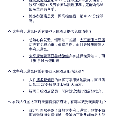
福岡風格酒店
駕車 27 分鐘即達太宰府天滿宮，
設有1 個浴缸及芳香療法護理服務，定能為你呈
獻奢華住宿享受。
博多都酒店
是另一間高檔住宿，駕車 27 分鐘即
達。
太宰府天滿宮附近有哪些人氣酒店提供免費泊車？
想隨心自駕遊、輕鬆泊車的話，
太宰府庫奇亞酒
店
設有免費泊車，值得考慮。而且走幾步即達太
宰府天滿宮。
太宰府格蘭蒂亞魯特旅館
亦有提供免費泊車，而
且步行 14 分鐘即達。
太宰府天滿宮附近有哪些人氣酒店配備泳池？
入住
博多都酒店
的旅客可享用泳池設施，而且酒
店駕車 27 分鐘即達太宰府天滿宮。
福岡日航酒店
是另一間附設泳池的酒店好推介。
在我入住的太宰府天滿宮酒店附近，有哪些觀光玩樂活動？
你此行固然是為了參觀太宰府天滿宮，但亦不妨
順道遊覽博多運河城、天神地下街及麵包超人兒