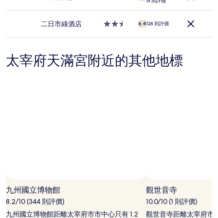
格
14 則評價
宿
星
及
級
供
住
二日市綠酒店
2.5
6.4
128 則評價
應
宿
星
情
級
況
住
可
太宰府天滿宮附近的其他地標
宿
能
會
出
現
變
動，
可
能
設
有
其
他
條
款。
九州國立博物館
觀世音寺
8.2/10 (344 則評價)
10.0/10 (1 則評價)
九州國立博物館距離太宰府市市中心只有 1.2
觀世音寺距離太宰府市市中