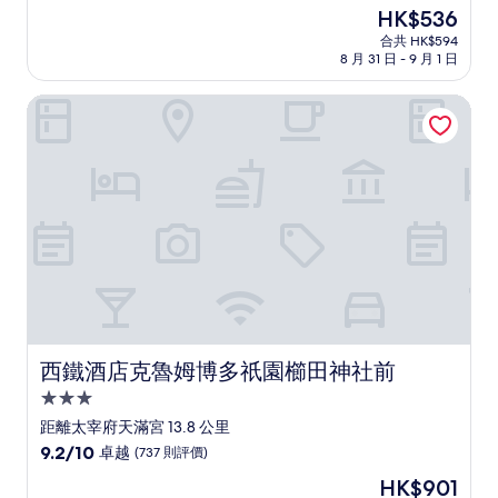
住
分
現
HK$536
(滿
宿
售
分
合共 HK$594
HK$536
8 月 31 日 - 9 月 1 日
為
10
分)，
西鐵酒店克魯姆博多祇園櫛田神社前
很
好，
(1,006
則
評
價)
篇
評
價
西鐵酒店克魯姆博多祇園櫛田神社前
西鐵酒店克魯姆博多祇園櫛田神社前
3.0
星
距離太宰府天滿宮 13.8 公里
級
9.2
9.2/10
卓越
(737 則評價)
住
分
現
HK$901
(滿
宿