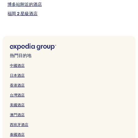
博多站附近的酒店
福岡 2 星級酒店
博多站前的豪華酒店
博多港 5 星級酒店
太宰府都府樓前站附近的酒店
福岡雜餉隈站附近的酒店
熱門目的地
博多站前 4 星級酒店
中國酒店
太宰府遊園地附近的酒店
日本酒店
博多站前 3 星級酒店
香港酒店
朝倉市的溫泉酒店
台灣酒店
博多站前的平價酒店
美國酒店
筑紫野市酒店
博多港 4 星級酒店
澳門酒店
福岡的可泊車的酒店
西班牙酒店
福岡井尻站附近的酒店
泰國酒店