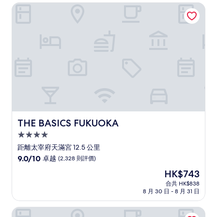
分)，
THE BASICS FUKUOKA
很
好，
(179
則
評
價)
篇
評
價
THE BASICS FUKUOKA
THE BASICS FUKUOKA
4.0
星
距離太宰府天滿宮 12.5 公里
級
9.0
9.0/10
卓越
(2,328 則評價)
住
分
現
HK$743
(滿
宿
售
分
合共 HK$838
HK$743
8 月 30 日 - 8 月 31 日
為
10
分)，
THE BLOSSOM HAKATA Premier