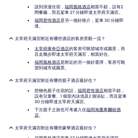
說到浪漫住宿，
福岡風格酒店
相當不錯，設有2
間餐廳，而且駕車 27 分鐘即達太宰府天滿宮。
福岡君悅酒店
是另一個好推介，駕車 30 分鐘即
達。
太宰府天滿宮附近有哪些酒店的客房景觀一流？
太宰府庫奇亞酒店
的客房可眺望城市或園景，而
且走幾步即達太宰府天滿宮，相當好住。
福岡風格酒店
是附近的另一個好選擇，客房可眺
望到城市或園景。
太宰府天滿宮附近有哪些親子酒店最好住？
想物色親子住宿的話，
福岡君悅酒店
相當不錯，
設有兒童餐、1 個室內泳池及2 個浴缸，而且駕車
30 分鐘即達太宰府天滿宮。
下次親子之旅也可考慮入住
福岡海鷹希爾頓酒
店
。
太宰府天滿宮附近有哪些豪華酒店最好住？