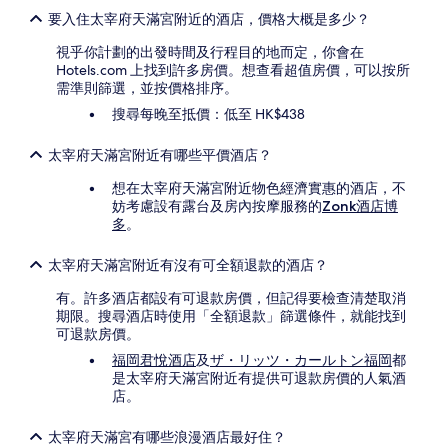
要入住太宰府天滿宮附近的酒店，價格大概是多少？
視乎你計劃的出發時間及行程目的地而定，你會在
Hotels.com 上找到許多房價。想查看超值房價，可以按所
需準則篩選，並按價格排序。
搜尋每晚至抵價：低至 HK$438
太宰府天滿宮附近有哪些平價酒店？
想在太宰府天滿宮附近物色經濟實惠的酒店，不
妨考慮設有露台及房內按摩服務的
Zonk酒店博
多
。
太宰府天滿宮附近有沒有可全額退款的酒店？
有。許多酒店都設有可退款房價，但記得要檢查清楚取消
期限。搜尋酒店時使用「全額退款」篩選條件，就能找到
可退款房價。
福岡君悅酒店
及
ザ・リッツ・カールトン福岡
都
是太宰府天滿宮附近有提供可退款房價的人氣酒
店。
太宰府天滿宮有哪些浪漫酒店最好住？