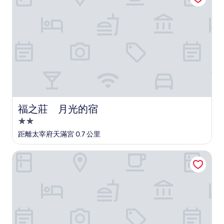
(1,737
則
評
價)
篇
評
價
福之莊 月光的宿
福之莊 月光的宿
2.0
星
距離太宰府天滿宮 0.7 公里
級
住
JR KYUSHU HOTEL Blossom Hakata Chuo
宿