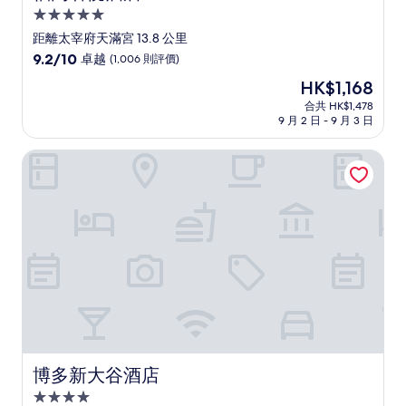
5.0
星
距離太宰府天滿宮 13.8 公里
級
9.2
9.2/10
卓越
(1,006 則評價)
住
分
現
HK$1,168
(滿
宿
售
分
合共 HK$1,478
HK$1,168
9 月 2 日 - 9 月 3 日
為
10
分)，
博多新大谷酒店
卓
越，
(1,006
則
評
價)
篇
評
價
博多新大谷酒店
博多新大谷酒店
4.0