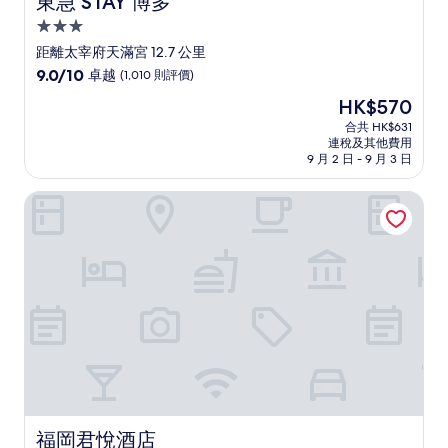
東急 STAY 博多
3.0
星
距離太宰府天滿宮 12.7 公里
級
9.0
9.0/10
卓越
(1,010 則評價)
住
分
現
HK$570
(滿
宿
售
分
合共 HK$631
HK$570
連稅及其他費用
為
9 月 2 日 - 9 月 3 日
10
分)，
福岡君悅酒店
卓
越，
(1,010
則
評
價)
篇
評
價
福岡君悅酒店
福岡君悅酒店