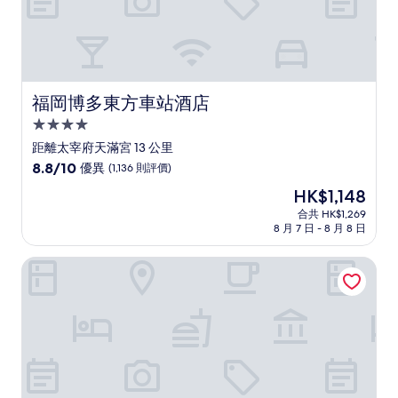
評
價
福岡博多東方車站酒店
福岡博多東方車站酒店
4.0
星
距離太宰府天滿宮 13 公里
級
8.8
8.8/10
優異
(1,136 則評價)
住
分
現
HK$1,148
(滿
宿
售
分
合共 HK$1,269
HK$1,148
8 月 7 日 - 8 月 8 日
為
10
分)，
福岡大倉酒店
優
異，
(1,136
則
評
價)
篇
評