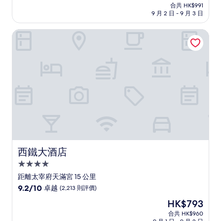
售
分
合共 HK$991
HK$901
9 月 2 日 - 9 月 3 日
為
10
分)，
西鐵大酒店
卓
越，
(737
則
評
價)
篇
評
價
西鐵大酒店
西鐵大酒店
4.0
星
距離太宰府天滿宮 15 公里
級
9.2
9.2/10
卓越
(2,213 則評價)
住
分
現
HK$793
(滿
宿
售
分
合共 HK$960
HK$793