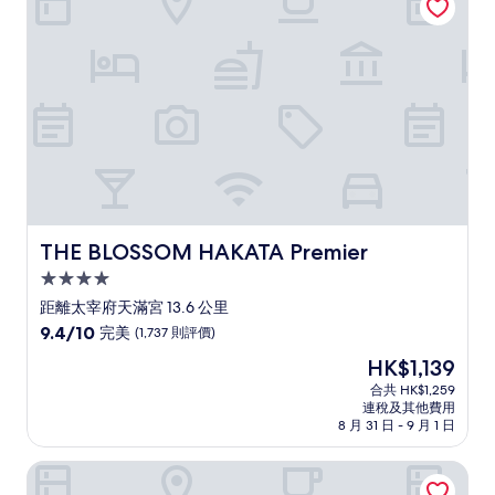
卓
越，
(2,328
則
評
價)
篇
評
價
THE BLOSSOM HAKATA Premier
THE BLOSSOM HAKATA Premier
4.0
星
距離太宰府天滿宮 13.6 公里
級
9.4
9.4/10
完美
(1,737 則評價)
住
分
現
HK$1,139
(滿
宿
售
分
合共 HK$1,259
HK$1,139
連稅及其他費用
為
8 月 31 日 - 9 月 1 日
10
分)，
福之莊 月光的宿
完
美，