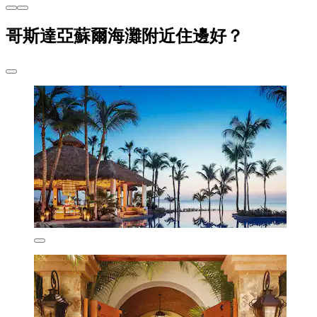
哥斯達亞蘇爾海灘附近住邊好？