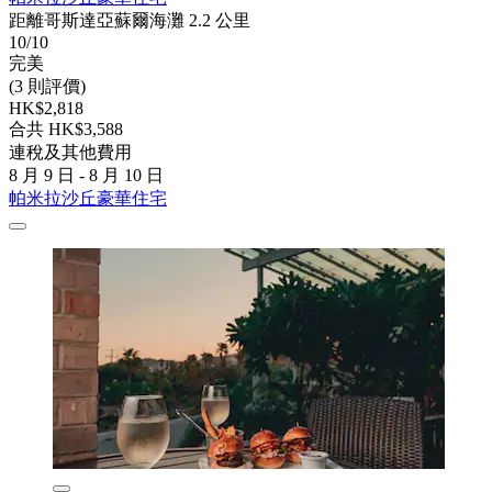
距離哥斯達亞蘇爾海灘 2.2 公里
10/10
完美
(3 則評價)
HK$2,818
合共 HK$3,588
連稅及其他費用
8 月 9 日 - 8 月 10 日
帕米拉沙丘豪華住宅