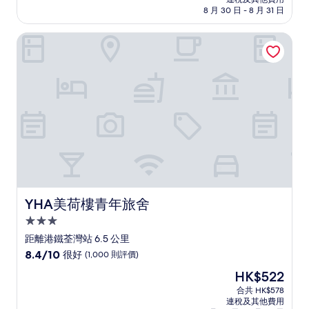
為
8 月 30 日 - 8 月 31 日
10
分)，
YHA美荷樓青年旅舍
(1,002
則
評
價)
篇
評
價
YHA美荷樓青年旅舍
YHA美荷樓青年旅舍
3.0
星
距離港鐵荃灣站 6.5 公里
級
8.4
8.4/10
很好
(1,000 則評價)
住
分
現
HK$522
(滿
宿
售
分
合共 HK$578
HK$522
連稅及其他費用
為