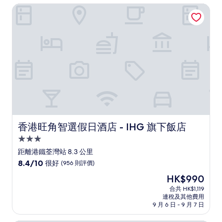
香港旺角智選假日酒店 - IHG 旗下飯店
很
好，
(897
則
評
價)
篇
評
價
香港旺角智選假日酒店 - IHG 旗下飯店
香港旺角智選假日酒店 - IHG 旗下飯店
3.0
星
距離港鐵荃灣站 8.3 公里
級
8.4
8.4/10
很好
(956 則評價)
住
分
現
HK$990
(滿
宿
售
分
合共 HK$1,119
HK$990
連稅及其他費用
為
9 月 6 日 - 9 月 7 日
10
分)，