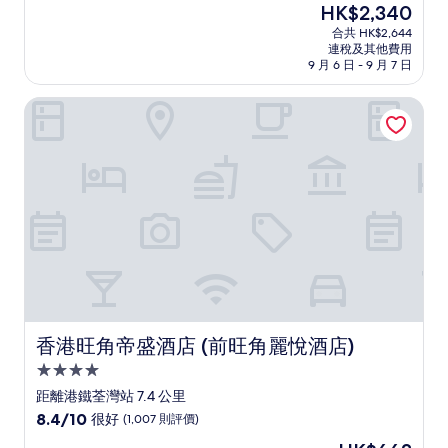
現
HK$2,340
(滿
宿
售
分
合共 HK$2,644
HK$2,340
連稅及其他費用
為
9 月 6 日 - 9 月 7 日
10
分)，
香港旺角帝盛酒店 (前旺角麗悅酒店)
卓
越，
(1,001
則
評
價)
篇
評
價
香港旺角帝盛酒店 (前旺角麗悅酒店)
香港旺角帝盛酒店 (前旺角麗悅酒店)
4.0
星
距離港鐵荃灣站 7.4 公里
級
8.4
8.4/10
很好
(1,007 則評價)
住
分
現