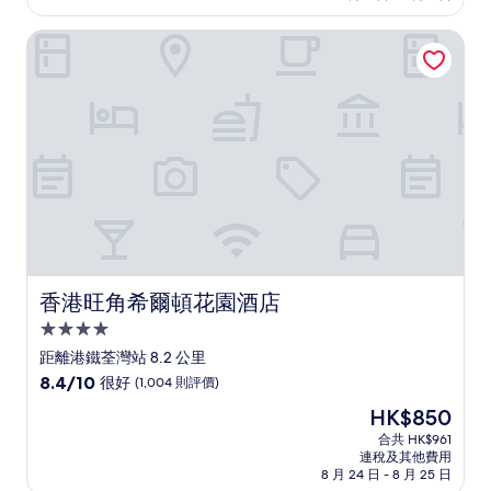
分)，
香港旺角希爾頓花園酒店
優
異，
(414
則
評
價)
篇
評
價
香港旺角希爾頓花園酒店
香港旺角希爾頓花園酒店
4.0
星
距離港鐵荃灣站 8.2 公里
級
8.4
8.4/10
很好
(1,004 則評價)
住
分
現
HK$850
(滿
宿
售
分
合共 HK$961
HK$850
連稅及其他費用
為
8 月 24 日 - 8 月 25 日
10