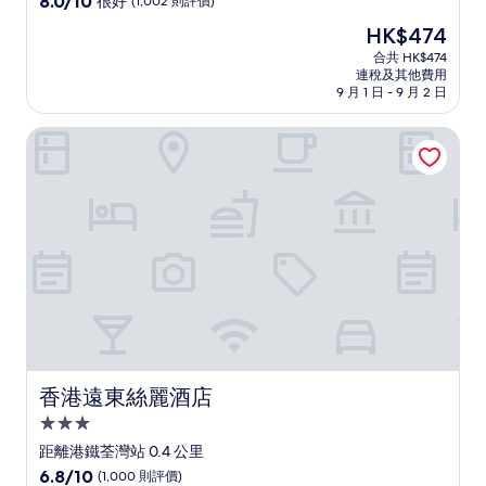
8.0/10
很好
(1,002 則評價)
住
分
現
HK$474
(滿
宿
售
分
合共 HK$474
HK$474
連稅及其他費用
為
9 月 1 日 - 9 月 2 日
10
分)，
香港遠東絲麗酒店
很
好，
(1,002
則
評
價)
篇
評
價
香港遠東絲麗酒店
香港遠東絲麗酒店
3.0
星
距離港鐵荃灣站 0.4 公里
級
6.8
6.8/10
(1,000 則評價)