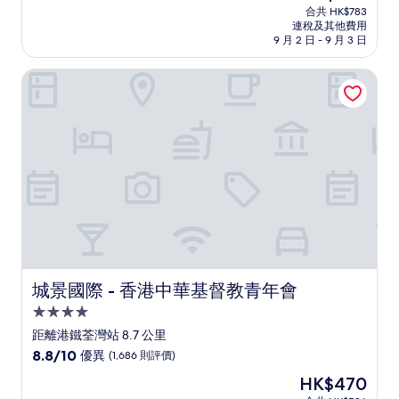
宿
售
分
合共 HK$783
HK$693
連稅及其他費用
為
9 月 2 日 - 9 月 3 日
10
分)，
城景國際 - 香港中華基督教青年會
卓
越，
(2,059
則
評
價)
篇
評
價
城景國際 - 香港中華基督教青年會
城景國際 - 香港中華基督教青年會
4.0
星
距離港鐵荃灣站 8.7 公里
級
8.8
8.8/10
優異
(1,686 則評價)
住
分
現
HK$470
(滿
宿
售