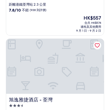
星
距離港鐵荃灣站 2.3 公里
級
7.8
7.8/10
不錯
(938 則評價)
住
分
現
HK$557
(滿
宿
售
分
合共 HK$574
HK$557
連稅及其他費用
為
9 月 1 日 - 9 月 2 日
10
分)，
旭逸雅捷酒店 - 荃灣
不
錯，
(938
則
評
價)
篇
評
價
旭逸雅捷酒店 - 荃灣
旭逸雅捷酒店 - 荃灣
3.5