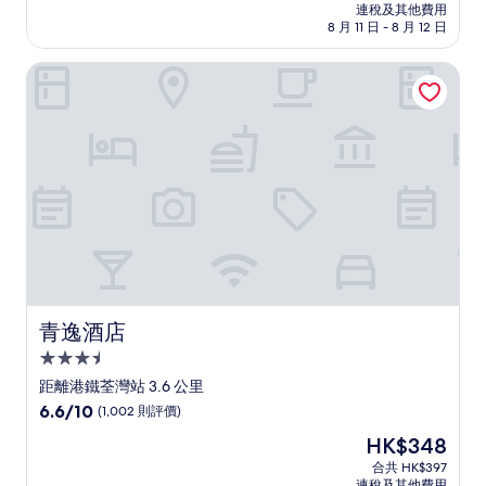
HK$705
連稅及其他費用
為
8 月 11 日 - 8 月 12 日
10
分)，
青逸酒店
優
異，
(66
則
評
價)
篇
評
價
青逸酒店
青逸酒店
3.5
星
距離港鐵荃灣站 3.6 公里
級
6.6
6.6/10
(1,002 則評價)
住
分
現
HK$348
(滿
宿
售
分
合共 HK$397
HK$348
連稅及其他費用