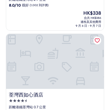
級
8.0
8.0/10
很好
(1,002 則評價)
住
分
現
HK$338
(滿
宿
售
分
合共 HK$386
HK$338
連稅及其他費用
為
9 月 6 日 - 9 月 7 日
10
分)，
荃灣西如心酒店
很
好，
(1,002
則
評
價)
篇
評
價
荃灣西如心酒店
荃灣西如心酒店
4.5
星
距離港鐵荃灣站 0.7 公里