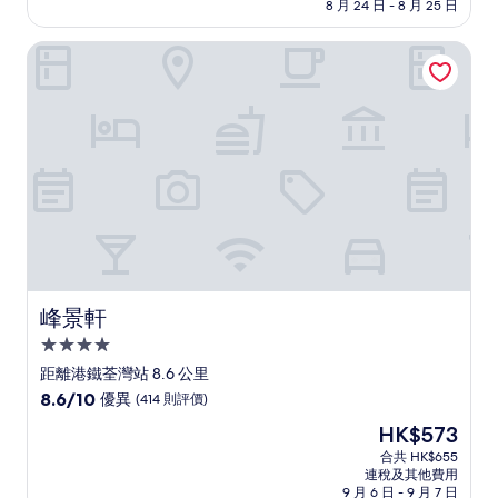
8 月 24 日 - 8 月 25 日
10
分)，
峰景軒
很
好，
(1,000
則
評
價)
篇
評
價
峰景軒
峰景軒
4.0
星
距離港鐵荃灣站 8.6 公里
級
8.6
8.6/10
優異
(414 則評價)
住
分
現
HK$573
(滿
宿
售
分
合共 HK$655
HK$573
連稅及其他費用
為
9 月 6 日 - 9 月 7 日
10