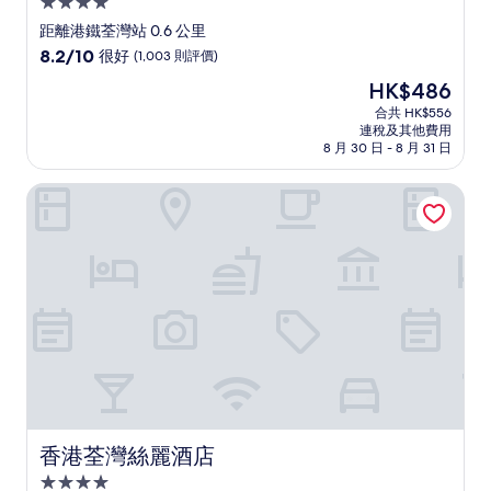
4.0
星
距離港鐵荃灣站 0.6 公里
級
8.2
8.2/10
很好
(1,003 則評價)
住
分
現
HK$486
(滿
宿
售
分
合共 HK$556
HK$486
連稅及其他費用
為
8 月 30 日 - 8 月 31 日
10
分)，
香港荃灣絲麗酒店
很
好，
(1,003
則
評
價)
篇
評
價
香港荃灣絲麗酒店
香港荃灣絲麗酒店
4.0