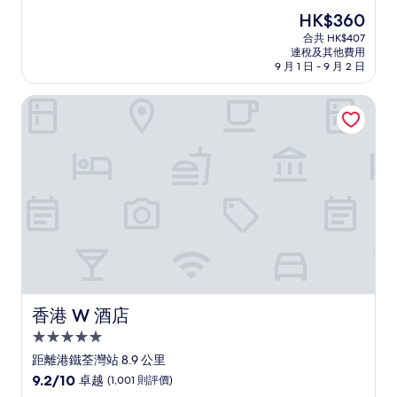
住
分
現
HK$360
(滿
宿
售
分
合共 HK$407
HK$360
連稅及其他費用
為
9 月 1 日 - 9 月 2 日
10
分)，
香港 W 酒店
(1,000
則
評
價)
篇
評
價
香港 W 酒店
香港 W 酒店
5.0
星
距離港鐵荃灣站 8.9 公里
級
9.2
9.2/10
卓越
(1,001 則評價)
住
分