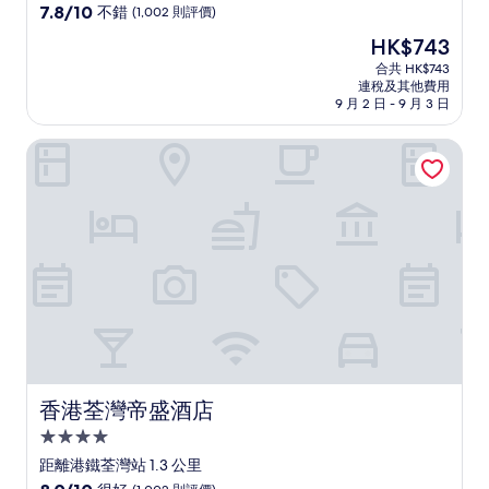
級
7.8
7.8/10
不錯
(1,002 則評價)
住
分
現
HK$743
(滿
宿
售
分
合共 HK$743
HK$743
連稅及其他費用
為
9 月 2 日 - 9 月 3 日
10
分)，
香港荃灣帝盛酒店
不
錯，
(1,002
則
評
價)
篇
評
價
香港荃灣帝盛酒店
香港荃灣帝盛酒店
4.0
星
距離港鐵荃灣站 1.3 公里
級
8.0