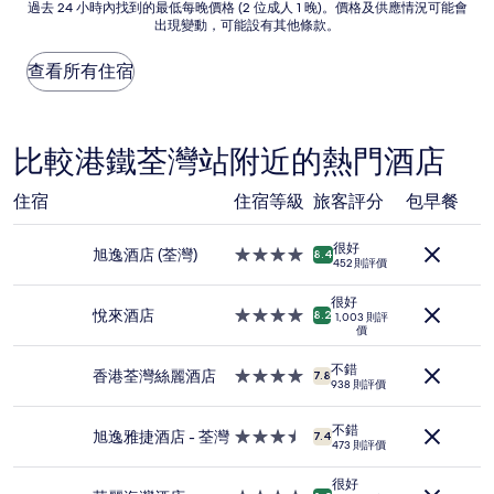
過
過去 24 小時內找到的最低每晚價格 (2 位成人 1 晚)。價格及供應情況可能會
異，
出現變動，可能設有其他條款。
去
(16
24
則
小
查看所有住宿
評
時
價)
內
篇
找
評
到
比較港鐵荃灣站附近的熱門酒店
價
的
最
住宿
住宿等級
旅客評分
包早餐
低
每
晚
很好
旭逸酒店 (荃灣)
4.0
8.4
價
452 則評價
星
格
級
很好
(2
住
悅來酒店
4.0
8.2
1,003 則評
位
價
宿
星
成
級
人
不錯
住
香港荃灣絲麗酒店
4.0
7.8
1
938 則評價
宿
星
晚)。
級
價
不錯
住
旭逸雅捷酒店 - 荃灣
3.5
7.4
格
473 則評價
宿
星
及
級
供
很好