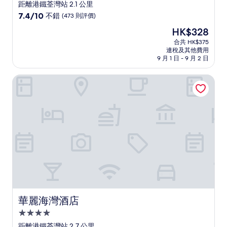
星
距離港鐵荃灣站 2.1 公里
級
7.4
7.4/10
不錯
(473 則評價)
住
分
現
HK$328
(滿
宿
售
分
合共 HK$375
HK$328
連稅及其他費用
為
9 月 1 日 - 9 月 2 日
10
分)，
華麗海灣酒店
不
錯，
(473
則
評
價)
篇
評
價
華麗海灣酒店
華麗海灣酒店
4.0
星
距離港鐵荃灣站 2.7 公里