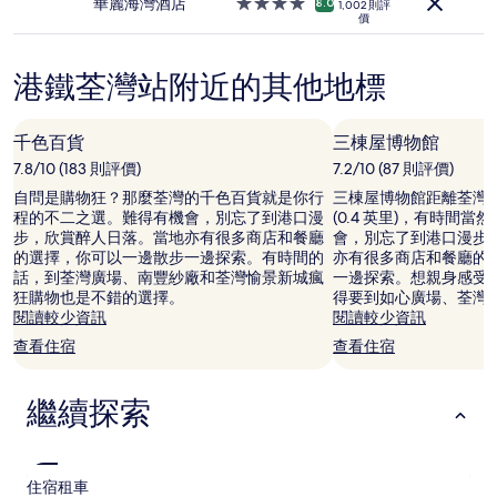
住
華麗海灣酒店
4.0
8.0
1,002 則評
應
價
宿
星
情
級
況
住
可
港鐵荃灣站附近的其他地標
宿
能
會
出
千色百貨
三棟屋博物館
現
7.8/10 (183 則評價)
7.2/10 (87 則評價)
變
動，
自問是購物狂？那麼荃灣的千色百貨就是你行
三棟屋博物館距離荃灣市中
可
程的不二之選。難得有機會，別忘了到港口漫
(0.4 英里)，有時間
能
步，欣賞醉人日落。當地亦有很多商店和餐廳
會，別忘了到港口漫步
設
的選擇，你可以一邊散步一邊探索。有時間的
亦有很多商店和餐廳的
有
話，到荃灣廣場、南豐紗廠和荃灣愉景新城瘋
一邊探索。想親身感受
其
狂購物也是不錯的選擇。
得要到如心廣場、荃灣
他
閱讀較少資訊
閱讀較少資訊
條
查看住宿
查看住宿
款。
繼續探索
住宿
租車