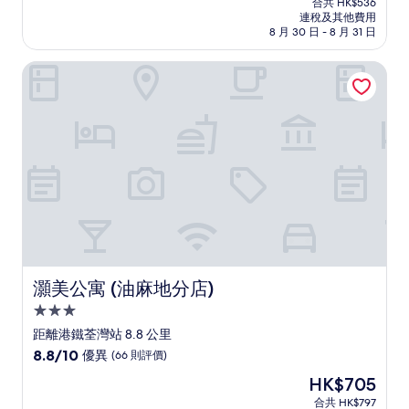
分
合共 HK$536
HK$470
連稅及其他費用
為
8 月 30 日 - 8 月 31 日
10
分)，
灝美公寓 (油麻地分店)
優
異，
(1,686
則
評
價)
篇
評
價
灝美公寓 (油麻地分店)
灝美公寓 (油麻地分店)
3.0
星
距離港鐵荃灣站 8.8 公里
級
8.8
8.8/10
優異
(66 則評價)
住
分
現
HK$705
(滿
宿
售
分
合共 HK$797