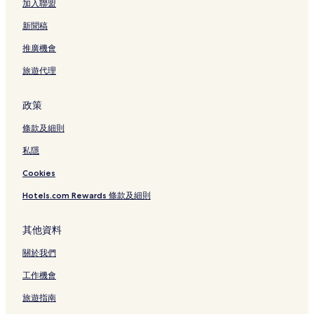
加入聯盟
賽馬會德華公園附近的酒店
荃灣站附近的酒店
新聞稿
葵青 劇院附近的酒店
推廣機會
港鐵葵芳站附近的酒店
旅遊代理
沙田酒店
政策
葵青酒店
條款及細則
私隱
Cookies
Hotels.com Rewards 條款及細則
其他資料
關於我們
工作機會
旅遊指南