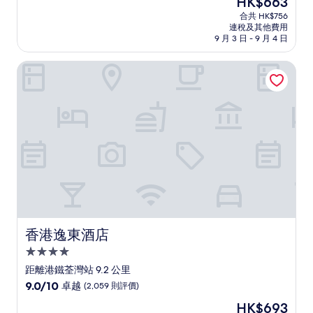
HK$663
(滿
宿
售
分
合共 HK$756
HK$663
連稅及其他費用
為
9 月 3 日 - 9 月 4 日
10
分)，
香港逸東酒店
很
好，
(1,007
則
評
價)
篇
評
價
香港逸東酒店
香港逸東酒店
4.0
星
距離港鐵荃灣站 9.2 公里
級
9.0
9.0/10
卓越
(2,059 則評價)
住
分
現
HK$693
(滿