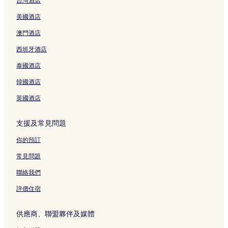
台灣酒店
錦山郊野公園附近的豪華酒店
美國酒店
三棟屋博物館附近的酒店
城門郊野公園附近的酒店
澳門酒店
西方寺附近的酒店
西班牙酒店
港鐵大窩口站附近的酒店
泰國酒店
沙田的商務酒店
韓國酒店
竹林禪院附近的酒店
英國酒店
沙田的泳池酒店
支援及常見問題
港鐵青衣站附近的酒店
青衣酒店
你的預訂
葵涌酒店
常見問題
青衣城附近的酒店
聯絡我們
千色百貨附近的酒店
評價住宿
麥理浩徑第 9 段附近的酒店
供應商、聯盟夥伴及媒體
荃灣廣場附近的酒店