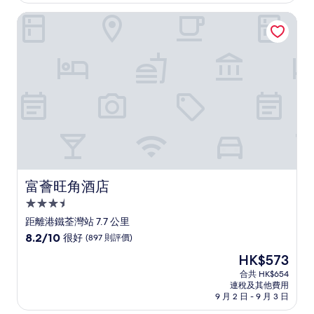
分)，
富薈旺角酒店
很
好，
(1,004
則
評
價)
篇
評
價
富薈旺角酒店
富薈旺角酒店
3.5
星
距離港鐵荃灣站 7.7 公里
級
8.2
8.2/10
很好
(897 則評價)
住
分
現
HK$573
(滿
宿
售
分
合共 HK$654
HK$573
連稅及其他費用
為
9 月 2 日 - 9 月 3 日
10
分)，