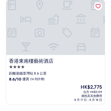
香港東南樓藝術酒店
很
好，
(956
則
評
價)
篇
評
價
香港東南樓藝術酒店
香港東南樓藝術酒店
4.0
星
距離港鐵荃灣站 8.6 公里
級
8.6
8.6/10
優異
(16 則評價)
住
分
現
HK$2,775
(滿
宿
售
分
合共 HK$3,139
HK$2,775
連稅及其他費用
為
8 月 17 日 - 8 月 18 日
10
分)，
優