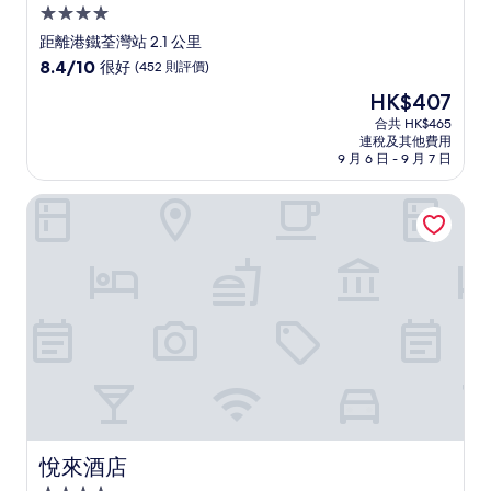
4.0
星
距離港鐵荃灣站 2.1 公里
級
8.4
8.4/10
很好
(452 則評價)
住
分
現
HK$407
(滿
宿
售
分
合共 HK$465
HK$407
連稅及其他費用
為
9 月 6 日 - 9 月 7 日
10
分)，
悅來酒店
很
好，
(452
則
評
價)
篇
評
價
悅來酒店
悅來酒店