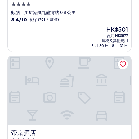
4.0
星
觀塘，距離港鐵九龍灣站 0.8 公里
級
8.4
8.4/10
很好
(753 則評價)
住
分
現
HK$501
(滿
宿
售
分
合共 HK$577
HK$501
連稅及其他費用
為
8 月 30 日 - 8 月 31 日
10
分)，
帝京酒店
很
好，
(753
則
評
價)
篇
評
價
帝京酒店
帝京酒店