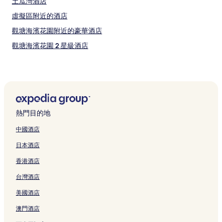
土瓜灣酒店
虛擬區附近的酒店
觀塘海濱花園附近的豪華酒店
觀塘海濱花園 2 星級酒店
九龍酒店
觀塘海濱花園附近的親子酒店
李小龍會附近的酒店
九龍灣 3 星級酒店
熱門目的地
Emax 購物中心附近的酒店
中國酒店
春秧街市場 4 星級酒店
日本酒店
紅磡海濱長廊的旅館
香港酒店
九龍灣附近的酒店
台灣酒店
九龍 5 星級酒店
美國酒店
九龍灣的服務式住宅
紅磡海濱長廊 3 星級酒店
澳門酒店