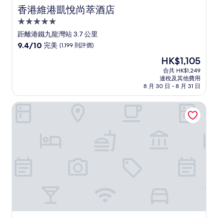
香港維港凱悅尚萃酒店
香港維港凱悅尚萃酒店
5.0
星
距離港鐵九龍灣站 3.7 公里
級
9.4
9.4/10
完美
(1,199 則評價)
住
分
現
HK$1,105
(滿
宿
售
分
合共 HK$1,249
HK$1,105
連稅及其他費用
為
8 月 30 日 - 8 月 31 日
10
分)，
合和酒店
完
美，
(1,199
則
評
價)
篇
評
價