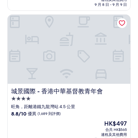
為
9 月 8 日 - 9 月 9 日
10
分)，
城景國際 - 香港中華基督教青年會
優
異，
(1,002
則
評
價)
篇
評
價
城景國際 - 香港中華基督教青年會
城景國際 - 香港中華基督教青年會
4.0
星
旺角，距離港鐵九龍灣站 4.5 公里
級
8.8
8.8/10
優異
(1,689 則評價)
住
分
現
HK$497
(滿
宿
售
分
合共 HK$565
HK$497
連稅及其他費用
為