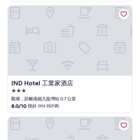
分)，
IND Hotel 工業家酒店
優
異，
(572
則
評
價)
篇
評
價
IND Hotel 工業家酒店
IND Hotel 工業家酒店
3.0
星
觀塘，距離港鐵九龍灣站 0.7 公里
級
8.0
8.0/10
很好
(552 則評價)
住
分
(滿
宿
港島海逸君綽酒店
分
為
10
分)，