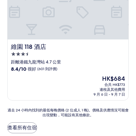
價)
篇
評
價
維園 118 酒店
維園 118 酒店
3.5
星
距離港鐵九龍灣站 4.7 公里
級
8.4
8.4/10
很好
(601 則評價)
住
分
現
HK$684
(滿
宿
售
分
合共 HK$773
HK$684
連稅及其他費用
為
9 月 6 日 - 9 月 7 日
10
分)，
很
過
過去 24 小時內找到的最低每晚價格 (2 位成人 1 晚)。價格及供應情況可能會
好，
出現變動，可能設有其他條款。
去
(601
24
則
小
查看所有住宿
評
時
價)