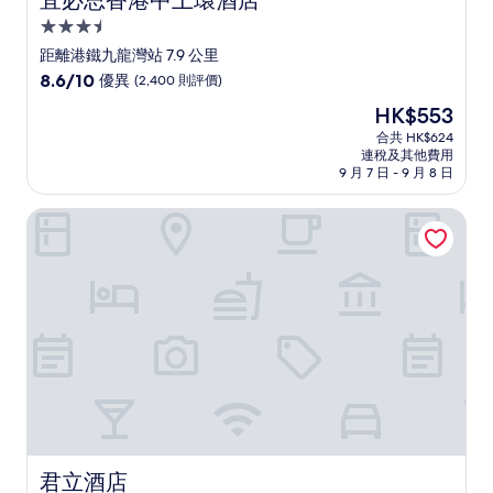
宜必思香港中上環酒店
3.5
星
距離港鐵九龍灣站 7.9 公里
級
8.6
8.6/10
優異
(2,400 則評價)
住
分
現
HK$553
(滿
宿
售
分
合共 HK$624
HK$553
連稅及其他費用
為
9 月 7 日 - 9 月 8 日
10
分)，
君立酒店
優
異，
(2,400
則
評
價)
篇
評
價
君立酒店
君立酒店