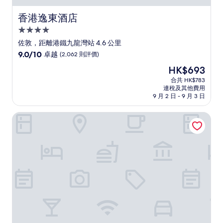
香港逸東酒店
香港逸東酒店
4.0
星
佐敦，距離港鐵九龍灣站 4.6 公里
級
9.0
9.0/10
卓越
(2,062 則評價)
住
分
現
HK$693
(滿
宿
售
分
合共 HK$783
HK$693
連稅及其他費用
為
9 月 2 日 - 9 月 3 日
10
分)，
IW 酒店
卓
越，
(2,062
則
評
價)
篇
評
價