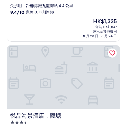
星
尖沙咀，距離港鐵九龍灣站 4.4 公里
級
9.4
9.4/10
完美
(1,118 則評價)
住
分
現
HK$1,335
(滿
宿
售
分
合共 HK$1,547
HK$1,335
連稅及其他費用
為
8 月 23 日 - 8 月 24 日
10
分)，
悦品海景酒店．觀塘
完
美，
(1,118
則
評
價)
篇
評
價
悦品海景酒店．觀塘
悦品海景酒店．觀塘
3.5