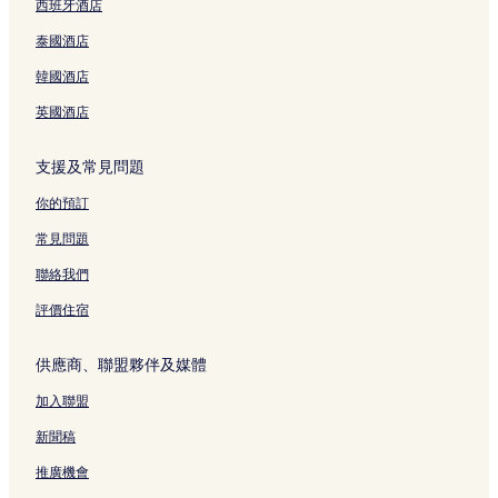
加連威老道 3 星級酒店
西班牙酒店
紅磡海濱長廊 4 星級酒店
泰國酒店
九龍灣的旅館
韓國酒店
春秧街市場 3 星級酒店
英國酒店
春秧街市場 2 星級酒店
支援及常見問題
Apm 購物中心附近的酒店
九龍灣 2 星級酒店
你的預訂
觀塘海濱花園的旅館
常見問題
加連威老道的旅館
聯絡我們
九龍的可泊車的酒店
評價住宿
港鐵牛頭角站附近的酒店
供應商、聯盟夥伴及媒體
九龍灣 5 星級酒店
加入聯盟
德福廣場二期附近的酒店
九龍的旅館
新聞稿
九龍灣附近的豪華酒店
推廣機會