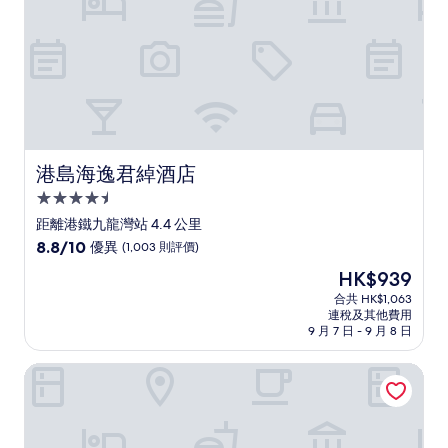
很
好，
(552
則
評
價)
篇
評
價
港島海逸君綽酒店
港島海逸君綽酒店
4.5
星
距離港鐵九龍灣站 4.4 公里
級
8.8
8.8/10
優異
(1,003 則評價)
住
分
現
HK$939
(滿
宿
售
分
合共 HK$1,063
HK$939
連稅及其他費用
為
9 月 7 日 - 9 月 8 日
10
分)，
港青 - 香港基督教青年會
優
異，
(1,003
則
評