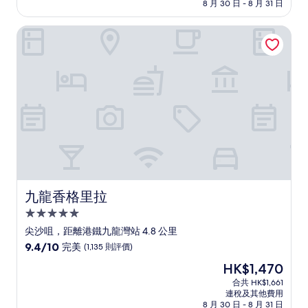
8 月 30 日 - 8 月 31 日
10
分)，
九龍香格里拉
優
異，
(1,689
則
評
價)
篇
評
價
九龍香格里拉
九龍香格里拉
5.0
星
尖沙咀，距離港鐵九龍灣站 4.8 公里
級
9.4
9.4/10
完美
(1,135 則評價)
住
分
現
HK$1,470
(滿
宿
售
分
合共 HK$1,661
HK$1,470
連稅及其他費用
為
8 月 30 日 - 8 月 31 日
10