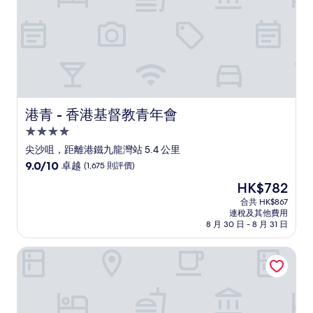
價)
篇
評
價
港青 - 香港基督教青年會
港青 - 香港基督教青年會
4.0
星
尖沙咀，距離港鐵九龍灣站 5.4 公里
級
9.0
9.0/10
卓越
(1,675 則評價)
住
分
現
HK$782
(滿
宿
售
分
合共 HK$867
HK$782
連稅及其他費用
為
8 月 30 日 - 8 月 31 日
10
分)，
維園 118 酒店
卓
越，
(1,675
則
評