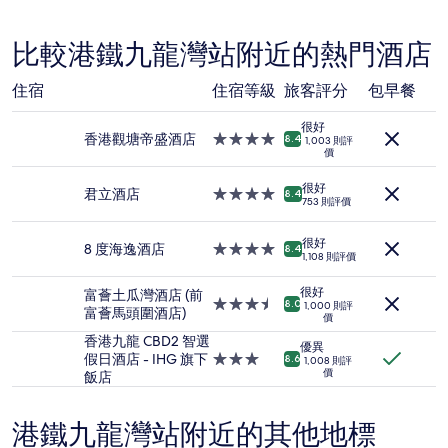
內
篇
找
評
到
比較港鐵九龍灣站附近的熱門酒店
價
的
最
住宿
住宿等級
旅客評分
包早餐
低
每
很好
晚
香港觀塘帝盛酒店
4.0
8.4
1,003 則評
價
價
星
格
級
(2
很好
住
君立酒店
4.0
8.4
位
753 則評價
宿
星
成
級
人
很好
住
8 度海逸酒店
4.0
8.4
1
1,108 則評價
宿
星
晚)。
級
價
很好
富薈土瓜灣酒店 (前
住
3.5
8.0
1,000 則評
格
富薈馬頭圍酒店)
價
宿
星
及
級
香港九龍 CBD2 智選
供
優異
住
假日酒店 - IHG 旗下
3.0
8.6
1,008 則評
應
價
宿
飯店
星
情
級
況
住
可
港鐵九龍灣站附近的其他地標
宿
能