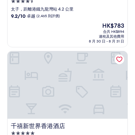
4.5
星
太子，距離港鐵九龍灣站 4.2 公里
級
9.2
9.2/10
卓越
(2,465 則評價)
住
分
現
HK$783
(滿
宿
售
分
合共 HK$894
HK$783
連稅及其他費用
為
8 月 30 日 - 8 月 31 日
10
分)，
千禧新世界香港酒店
卓
越，
(2,465
則
評
價)
篇
評
價
千禧新世界香港酒店
千禧新世界香港酒店
5.0