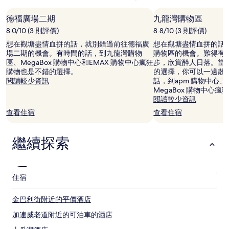
會
出
德福廣場二期
九龍灣購物區
現
8.0/10 (3 則評價)
8.8/10 (3 則評價)
變
動，
想在觀塘盡情血拼的話，就別錯過前往德福廣
想在觀塘盡情血拼的話
可
場二期的機會。有時間的話，到九龍灣購物
購物區的機會。難得有
能
區、MegaBox 購物中心和EMAX 購物中心瘋狂
步，欣賞醉人日落。當
設
購物也是不錯的選擇。
的選擇，你可以一邊散
有
閱讀較少資訊
話，到apm 購物中心
其
MegaBox 購物中心
他
閱讀較少資訊
條
查看住宿
查看住宿
款。
繼續探索
住宿
金巴利街附近的平價酒店
加連威老道附近的可泊車的酒店