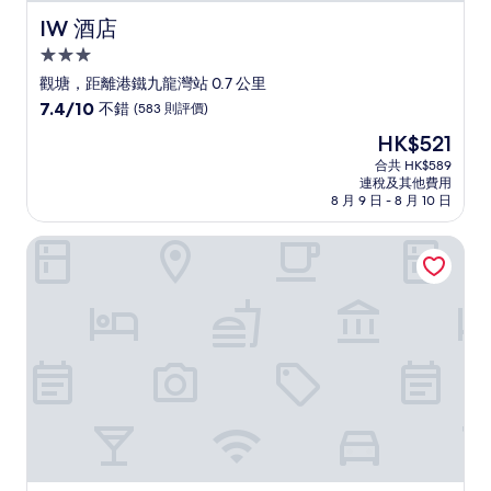
IW 酒店
IW 酒店
3.0
星
觀塘，距離港鐵九龍灣站 0.7 公里
級
7.4
7.4/10
不錯
(583 則評價)
住
分
現
HK$521
(滿
宿
售
分
合共 HK$589
HK$521
連稅及其他費用
為
8 月 9 日 - 8 月 10 日
10
分)，
香港九龍 CBD2 智選假日酒店 - IHG 旗下飯店
不
錯，
(583
則
評
價)
篇
評
價