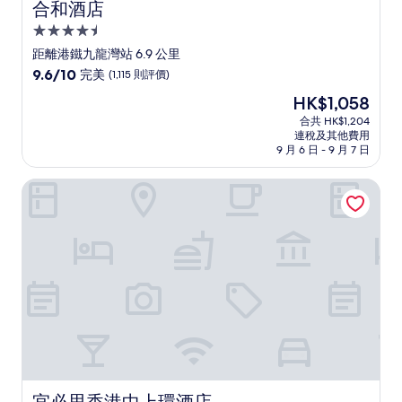
合和酒店
合和酒店
4.5
星
距離港鐵九龍灣站 6.9 公里
級
9.6
9.6/10
完美
(1,115 則評價)
住
分
現
HK$1,058
(滿
宿
售
分
合共 HK$1,204
HK$1,058
連稅及其他費用
為
9 月 6 日 - 9 月 7 日
10
分)，
宜必思香港中上環酒店
完
美，
(1,115
則
評
價)
篇
評
價
宜必思香港中上環酒店