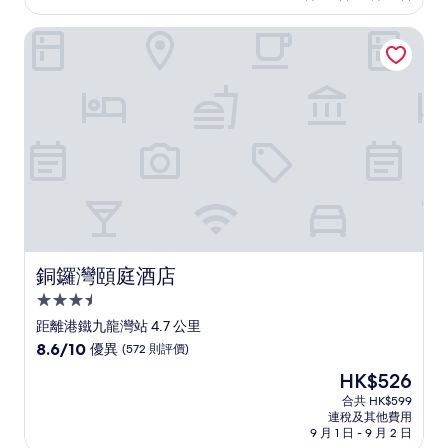
分)，
銅鑼灣頤庭酒店
完
美，
(1,135
則
評
價)
篇
評
價
銅鑼灣頤庭酒店
銅鑼灣頤庭酒店
3.5
星
距離港鐵九龍灣站 4.7 公里
級
8.6
8.6/10
優異
(572 則評價)
住
分
現
HK$526
(滿
宿
售
分
合共 HK$599
HK$526
連稅及其他費用
為
9 月 1 日 - 9 月 2 日
10