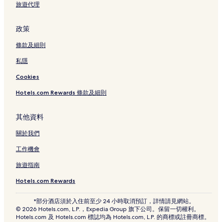
春秧街市場附近的平價酒店
旅遊代理
新蒲崗酒店
政策
九龍灣附近的精品酒店
條款及細則
九龍 3 星級酒店
私隱
九龍的豪華酒店
見聞購物中心附近的酒店
Cookies
萬泰利廣場附近的酒店
Hotels.com Rewards 條款及細則
九龍的附設健身中心的酒店
其他資料
諾士佛臺附近的豪華酒店
關於我們
九龍灣附近的購物酒店
工作機會
春秧街市場附近的Spa 酒店
旅遊指南
春秧街市場附近的豪華酒店
春秧街市場附近的親子酒店
Hotels.com Rewards
九龍的購物酒店
*部分酒店須於入住前至少 24 小時取消預訂，詳情請見網站。
© 2026 Hotels.com, L.P.，Expedia Group 旗下公司。保留一切權利。
九龍灣購物區附近的酒店
Hotels.com 及 Hotels.com 標誌均為 Hotels.com, L.P. 的商標或註冊商標。