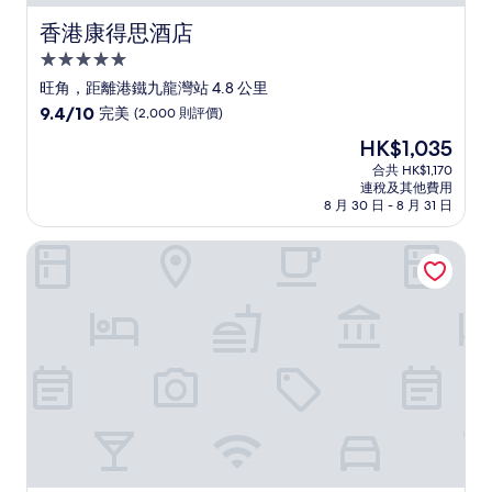
香港康得思酒店
香港康得思酒店
5.0
星
旺角，距離港鐵九龍灣站 4.8 公里
級
9.4
9.4/10
完美
(2,000 則評價)
住
分
現
HK$1,035
(滿
宿
售
分
合共 HK$1,170
HK$1,035
連稅及其他費用
為
8 月 30 日 - 8 月 31 日
10
分)，
香港維港凱悅尚萃酒店
完
美，
(2,000
則
評
價)
篇
評
價