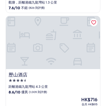
星
觀塘，距離港鐵九龍灣站 1.3 公里
級
7.6
7.6/10
不錯
(826 則評價)
住
分
(滿
宿
歷山酒店
分
為
10
分)，
不
錯，
(826
則
評
價)
篇
評
價
歷山酒店
歷山酒店
4.5
星
距離港鐵九龍灣站 4.3 公里
級
8.6
8.6/10
優異
(1,005 則評價)
住
分
現
HK$716
(滿
宿
售
分
合共 HK$815