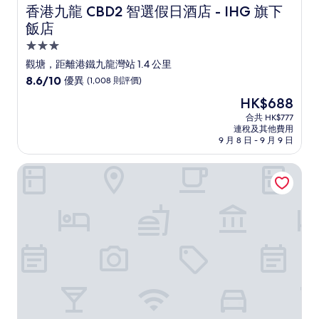
香港九龍 CBD2 智選假日酒店 - IHG 旗下飯店
香港九龍 CBD2 智選假日酒店 - IHG 旗下
飯店
3.0
星
觀塘，距離港鐵九龍灣站 1.4 公里
級
8.6
8.6/10
優異
(1,008 則評價)
住
分
現
HK$688
(滿
宿
售
分
合共 HK$777
HK$688
連稅及其他費用
為
9 月 8 日 - 9 月 9 日
10
分)，
香港康得思酒店
優
異，
(1,008
則
評
價)
篇
評
價