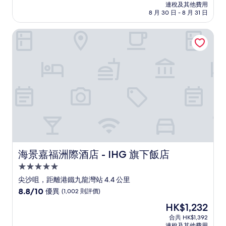
HK$716
連稅及其他費用
為
8 月 30 日 - 8 月 31 日
10
分)，
海景嘉福洲際酒店 - IHG 旗下飯店
優
異，
(1,005
則
評
價)
篇
評
價
海景嘉福洲際酒店 - IHG 旗下飯店
海景嘉福洲際酒店 - IHG 旗下飯店
5.0
星
尖沙咀，距離港鐵九龍灣站 4.4 公里
級
8.8
8.8/10
優異
(1,002 則評價)
住
分
現
HK$1,232
(滿
宿
售
分
合共 HK$1,392
HK$1,232
連稅及其他費用