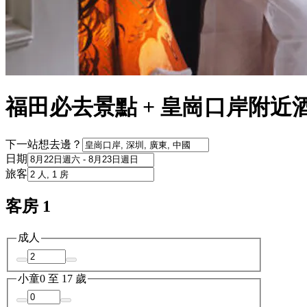
福田必去景點 + 皇崗口岸附近
下一站想去邊？
日期
旅客
客房 1
成人
小童
0 至 17 歲