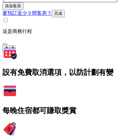
添加客房
要預訂至少 9 間客房？
完成
這是商務行程
搜尋
設有免費取消選項，以防計劃有變
每晚住宿都可賺取獎賞