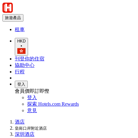
旅遊產品
租車
HKD
•
刊登你的住宿
協助中心
行程
登入
會員價即訂即慳
登入
探索 Hotels.com Rewards
意見
酒店
皇崗口岸附近酒店
深圳酒店