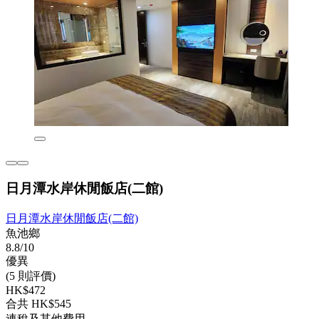
日月潭水岸休閒飯店(二館)
日月潭水岸休閒飯店(二館)
魚池鄉
8.8/10
優異
(5 則評價)
HK$472
合共 HK$545
連稅及其他費用