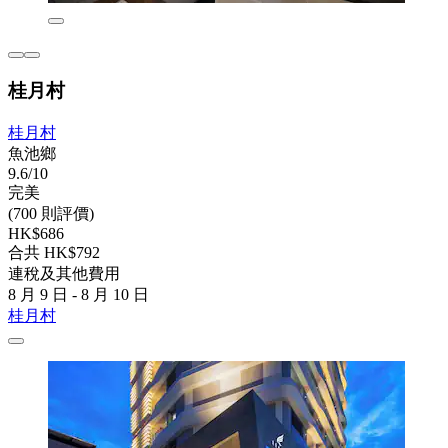
桂月村
桂月村
魚池鄉
9.6/10
完美
(700 則評價)
HK$686
合共 HK$792
連稅及其他費用
8 月 9 日 - 8 月 10 日
桂月村