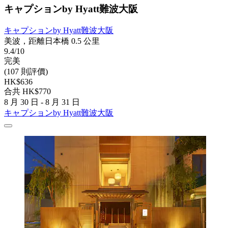
キャプションby Hyatt難波大阪
キャプションby Hyatt難波大阪
美波，距離日本橋 0.5 公里
9.4/10
完美
(107 則評價)
HK$636
合共 HK$770
8 月 30 日 - 8 月 31 日
キャプションby Hyatt難波大阪