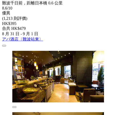
難波千日前，距離日本橋 0.6 公里
8.6/10
優異
(1,213 則評價)
HK$395
合共 HK$479
8 月 31 日 - 9 月 1 日
アパ酒店〈難波站東〉