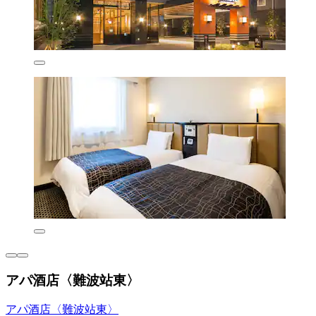
アパ酒店〈難波站東〉
アパ酒店〈難波站東〉