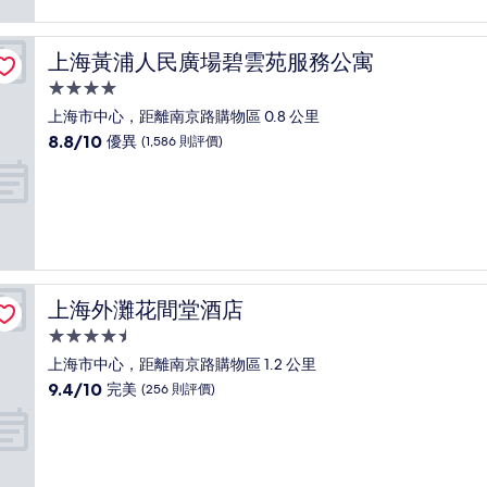
分)，
卓
越，
上海黃浦人民廣場碧雲苑服務公寓
上海黃浦人民廣場碧雲苑服務公寓
(1,008
則
4.0
評
星
上海市中心，距離南京路購物區 0.8 公里
價)
級
8.8
8.8/10
優異
(1,586 則評價)
篇
住
分
評
(滿
宿
價
分
為
10
分)，
優
異，
上海外灘花間堂酒店
上海外灘花間堂酒店
(1,586
則
4.5
評
星
上海市中心，距離南京路購物區 1.2 公里
價)
級
9.4
9.4/10
完美
(256 則評價)
篇
住
分
評
(滿
宿
價
分
為
10