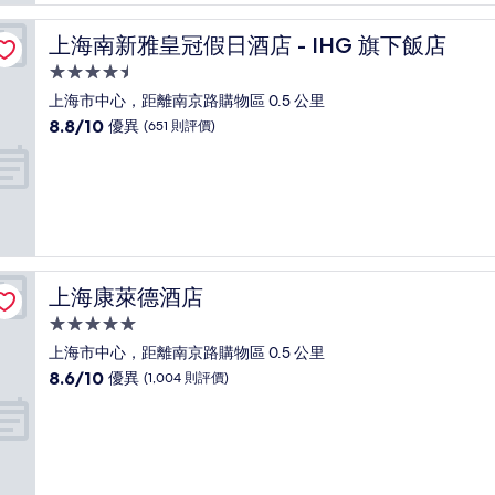
卓
越，
上海南新雅皇冠假日酒店 - IHG 旗下飯店
上海南新雅皇冠假日酒店 - IHG 旗下飯店
(385
則
4.5
評
星
上海市中心，距離南京路購物區 0.5 公里
價)
級
8.8
8.8/10
優異
(651 則評價)
篇
住
分
評
(滿
宿
價
分
為
10
分)，
優
異，
上海康萊德酒店
上海康萊德酒店
(651
則
5.0
評
星
上海市中心，距離南京路購物區 0.5 公里
價)
級
8.6
8.6/10
優異
(1,004 則評價)
篇
住
分
評
(滿
宿
價
分
為
10