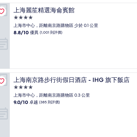
卓
越，
上海麗笙精選海侖賓館
上海麗笙精選海侖賓館
(1,007
則
4.0
評
星
上海市中心，距離南京路購物區 少於 0.1 公里
價)
級
8.8
8.8/10
優異
(1,001 則評價)
篇
住
分
評
(滿
宿
價
分
為
10
分)，
優
異，
上海南京路步行街假日酒店 - IHG 旗下飯店
上海南京路步行街假日酒店 - IHG 旗下飯店
(1,001
則
4.0
評
星
上海市中心，距離南京路購物區 0.3 公里
價)
級
9.0
9.0/10
卓越
(385 則評價)
篇
住
分
評
(滿
宿
價
分
為
10
分)，