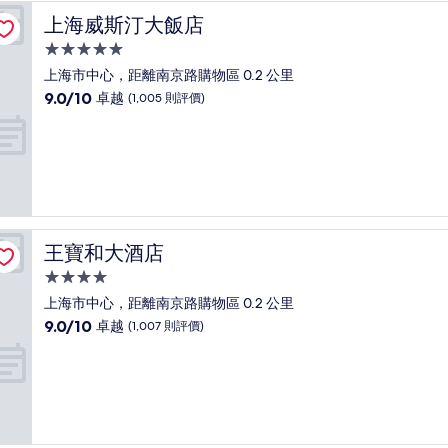
越，
上海威斯汀大飯店
上海威斯汀大飯店
(1,008
則
5.0
評
星
上海市中心，距離南京路購物區 0.2 公里
價)
級
9.0
9.0/10
卓越
(1,005 則評價)
篇
住
分
評
(滿
宿
價
分
為
10
分)，
卓
越，
王寶和大酒店
王寶和大酒店
(1,005
則
4.0
評
星
上海市中心，距離南京路購物區 0.2 公里
價)
級
9.0
9.0/10
卓越
(1,007 則評價)
篇
住
分
評
(滿
宿
價
分
為
10
分)，