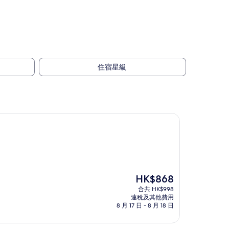
住宿星級
現
HK$868
售
合共 HK$998
HK$868
連稅及其他費用
8 月 17 日 - 8 月 18 日