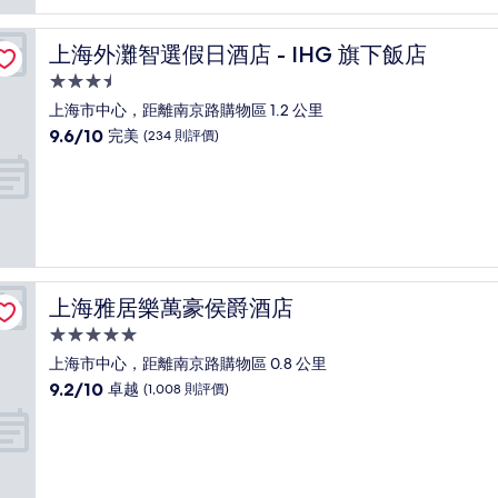
分)，
優
異，
上海外灘智選假日酒店 - IHG 旗下飯店
上海外灘智選假日酒店 - IHG 旗下飯店
(1,004
則
3.5
評
星
上海市中心，距離南京路購物區 1.2 公里
價)
級
9.6
9.6/10
完美
(234 則評價)
篇
住
分
評
(滿
宿
價
分
為
10
分)，
完
美，
上海雅居樂萬豪侯爵酒店
上海雅居樂萬豪侯爵酒店
(234
則
5.0
評
星
上海市中心，距離南京路購物區 0.8 公里
價)
級
9.2
9.2/10
卓越
(1,008 則評價)
篇
住
分
評
(滿
宿
價
分
為
10