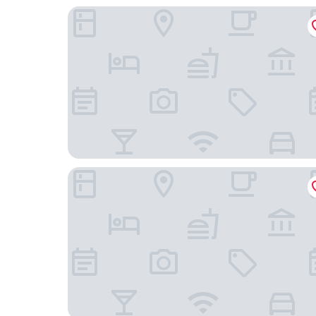
上海麗笙精選海侖賓館
上海南京路步行街假日酒店 - IHG 旗下飯店