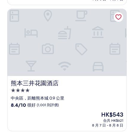
10
分)，
熊本三井花園酒店
卓
越，
(1,048
則
評
價)
篇
評
價
熊本三井花園酒店
熊本三井花園酒店
4.0
星
中央區，距離熊本城 0.9 公里
級
8.4
8.4/10
很好
(1,001 則評價)
住
分
現
HK$543
(滿
宿
售
分
合共 HK$621
HK$543
8 月 7 日 - 8 月 8 日
為
10