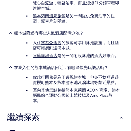
隨心自駕遊，輕鬆泊車。而且短短 11 分鐘車程即
達熊本城。
熊本菊南溫泉旅館
是另一間提供免費泊車的住
宿，駕車片刻即達。
熊本城附近有哪些人氣酒店配備泳池？
入住
塞基亞酒店
的旅客可享用泳池設施，而且酒
店可輕易到達熊本城。
阿蘇廣場酒店
是另一間附設泳池的酒店好推介。
在我入住的熊本城酒店附近，有哪些觀光玩樂活動？
你此行固然是為了參觀熊本城，但亦不妨順道遊
覽櫻町熊本及熊本游泳池及溜冰場等鄰近景點。
區內其他景點包括熊本克萊爾 AEON 商場、熊本
縣民綜合運動公園陸上競技場及Amu Plaza熊
本。
繼續探索