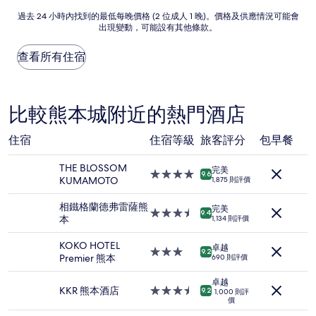
分)，
過
過去 24 小時內找到的最低每晚價格 (2 位成人 1 晚)。價格及供應情況可能會
很
出現變動，可能設有其他條款。
去
好，
24
(1,001
小
查看所有住宿
則
時
評
內
價)
找
篇
到
比較熊本城附近的熱門酒店
評
的
價
最
住宿
住宿等級
旅客評分
包早餐
低
每
THE BLOSSOM
晚
完美
4.0
9.6
KUMAMOTO
價
1,875 則評價
星
格
級
(2
相鐵格蘭德弗雷薩熊
完美
住
3.5
9.4
位
本
1,134 則評價
宿
星
成
級
人
KOKO HOTEL
卓越
住
3.0
9.2
1
Premier 熊本
690 則評價
宿
星
晚)。
級
價
卓越
住
KKR 熊本酒店
3.5
9.2
1,000 則評
格
價
宿
星
及