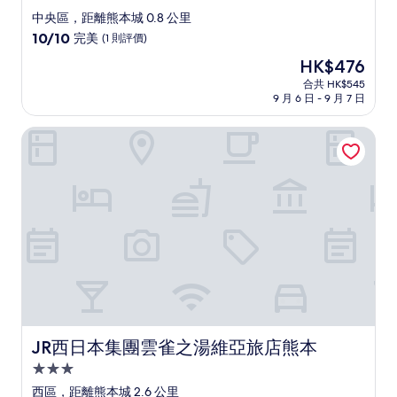
星
中央區，距離熊本城 0.8 公里
級
10.0
10/10
完美
(1 則評價)
住
分
現
HK$476
(滿
宿
售
分
合共 HK$545
HK$476
9 月 6 日 - 9 月 7 日
為
10
分)，
JR西日本集團雲雀之湯維亞旅店熊本
完
美，
(1
則
評
價)
篇
評
價
JR西日本集團雲雀之湯維亞旅店熊本
JR西日本集團雲雀之湯維亞旅店熊本
3.0
星
西區，距離熊本城 2.6 公里