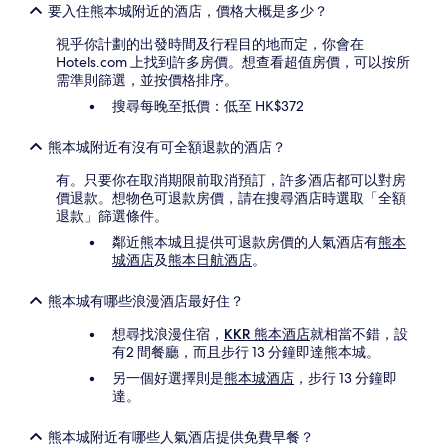
要入住熊本城附近的酒店，價格大概是多少？
視乎你計劃的出發時間及行程目的地而定，你會在
Hotels.com 上找到許多房價。想查看超值房價，可以按所
需準則篩選，並按價格排序。
搜尋每晚至抵價：低至 HK$372
熊本城附近有沒有可全額退款的酒店？
有。只要你在取消期限前取消預訂，許多酒店都可以對房
價退款。想物色可退款房價，請在搜尋酒店時選取「全額
退款」篩選條件。
鄰近熊本城且提供可退款房價的人氣酒店有
熊本
城酒店
及
熊本日航酒店
。
熊本城有哪些浪漫酒店最好住？
想尋找浪漫住宿，
KKR 熊本酒店
就相當不錯，設
有2 間餐廳，而且步行 13 分鐘即達熊本城。
另一個好選擇則是
熊本城酒店
，步行 13 分鐘即
達。
熊本城附近有哪些人氣酒店提供免費早餐？