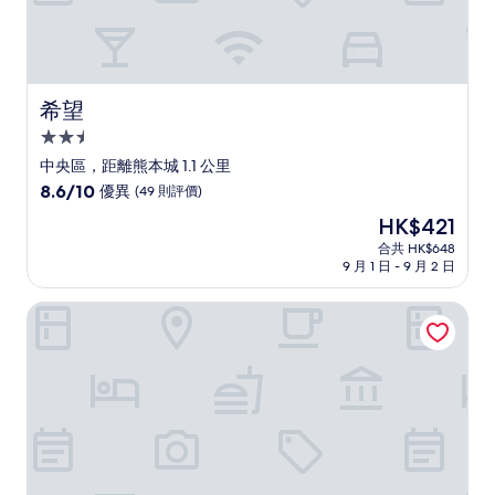
評
價
希望
希望
2.5
星
中央區，距離熊本城 1.1 公里
級
8.6
8.6/10
優異
(49 則評價)
住
分
現
HK$421
(滿
宿
售
分
合共 HK$648
HK$421
9 月 1 日 - 9 月 2 日
為
10
分)，
熊本站前東橫 INN
優
異，
(49
則
評
價)
篇
評
價