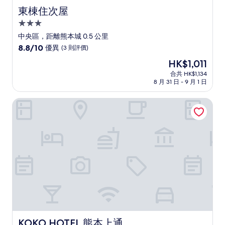
東棟住次屋
東棟住次屋
3.0
星
中央區，距離熊本城 0.5 公里
級
8.8
8.8/10
優異
(3 則評價)
住
分
現
HK$1,011
(滿
宿
售
分
合共 HK$1,134
HK$1,011
8 月 31 日 - 9 月 1 日
為
10
分)，
KOKO HOTEL 熊本上通
優
異，
(3
則
評
價)
篇
評
價
KOKO HOTEL 熊本上通
KOKO HOTEL 熊本上通