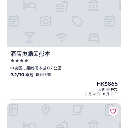
則
評
價)
篇
評
價
酒店奧爾因熊本
酒店奧爾因熊本
4.0
星
中央區，距離熊本城 0.7 公里
級
9.2
9.2/10
卓越
(15 則評價)
住
分
現
HK$865
(滿
宿
售
分
合共 HK$972
HK$865
8 月 12 日 - 8 月 13 日
為
10
分)，
熊本城酒店
卓
越，
(15
則