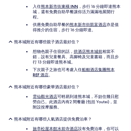
入住
熊本新市街東橫 INN
，步行 16 分鐘即達熊本
城，還有免費自助早餐讓你活力滿滿地展開行
程。
供應免費自助早餐的
熊本新市街凱富酒店
亦是值
得推介的住宿，步行 16 分鐘即達。
熊本城附近有哪些親子酒店最好住？
想物色親子住宿的話，
拱酒店熊本城前
相當不
錯，設有兒童餐具、高腳椅及兒童書籍，而且步
行 13 分鐘即達熊本城。
下次親子之旅也可考慮入住
船舶酒店集團熊本
REF 酒店
。
熊本城附近有哪些豪華酒店最好住？
雲仙觀光酒店
可輕易到達熊本城，不妨住幾日慰
勞自己。此酒店內有2 間餐廳 (包括 Youtei)，並
附設按摩服務。
熊本城附近有哪些人氣酒店提供免費泊車？
旅亭松屋本館水前寺酒店
設有免費泊車，你可以