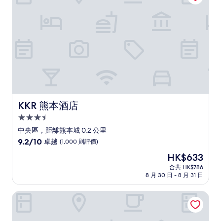
越，
(690
則
評
價)
篇
評
價
KKR 熊本酒店
KKR 熊本酒店
3.5
星
中央區，距離熊本城 0.2 公里
級
9.2
9.2/10
卓越
(1,000 則評價)
住
分
現
HK$633
(滿
宿
售
分
合共 HK$786
HK$633
8 月 30 日 - 8 月 31 日
為
10
分)，
酒店奧爾因熊本
卓
越，
(1,000