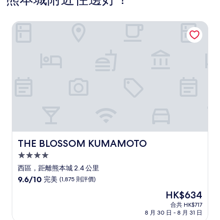
THE BLOSSOM KUMAMOTO
THE BLOSSOM KUMAMOTO
THE BLOSSOM KUMAMOTO
4.0
星
西區，距離熊本城 2.4 公里
級
9.6
9.6/10
完美
(1,875 則評價)
住
分
現
HK$634
(滿
宿
售
分
合共 HK$717
HK$634
8 月 30 日 - 8 月 31 日
為