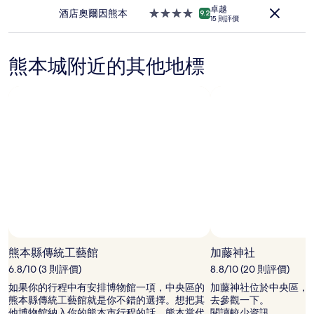
級
供
卓越
住
酒店奧爾因熊本
4.0
9.2
應
15 則評價
宿
星
情
級
況
住
可
熊本城附近的其他地標
宿
能
會
出
現
變
動，
可
能
設
有
其
他
條
款。
熊本縣傳統工藝館
加藤神社
6.8/10 (3 則評價)
8.8/10 (20 則評價)
如果你的行程中有安排博物館一項，中央區的
加藤神社位於中央區，
熊本縣傳統工藝館就是你不錯的選擇。想把其
去參觀一下。
他博物館納入你的熊本市行程的話，熊本當代
閱讀較少資訊