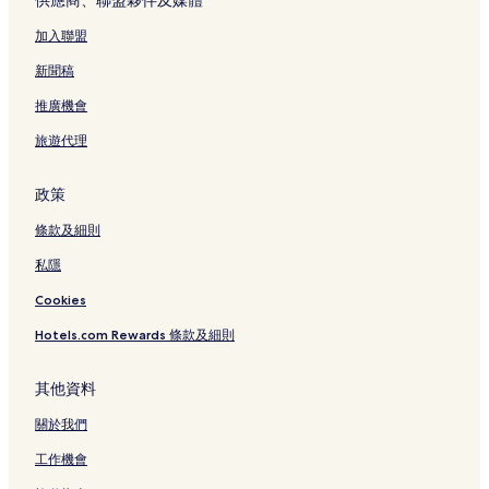
供應商、聯盟夥伴及媒體
熊本城大廳附近的酒店
加入聯盟
熊本市的旅舍
本妙寺附近的酒店
新聞稿
舊細川刑部邸附近的酒店
推廣機會
熊本市的豪華酒店
旅遊代理
熊本市的歡迎 LGBTQIA 旅客的酒店
政策
櫻花馬場城彩苑附近的酒店
條款及細則
熊本市的平價酒店
私隱
熊本當代藝術館附近的酒店
櫻町熊本附近的酒店
Cookies
夏目漱石故居附近的酒店
Hotels.com Rewards 條款及細則
北岡自然公園附近的酒店
其他資料
下通酒店
關於我們
Amu Plaza熊本附近的酒店
工作機會
天主教手取教會附近的酒店