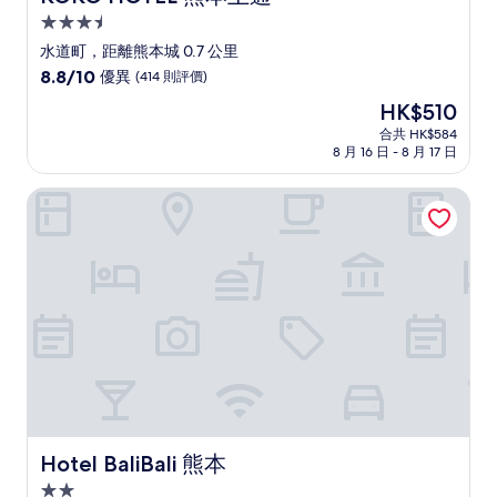
3.5
星
水道町，距離熊本城 0.7 公里
級
8.8
8.8/10
優異
(414 則評價)
住
分
現
HK$510
(滿
宿
售
分
合共 HK$584
HK$510
8 月 16 日 - 8 月 17 日
為
10
分)，
Hotel BaliBali 熊本
優
異，
(414
則
評
價)
篇
評
價
Hotel BaliBali 熊本
Hotel BaliBali 熊本
2.0