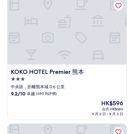
KOKO HOTEL Premier 熊本
完
美，
(1,134
則
評
價)
篇
評
價
KOKO HOTEL Premier 熊本
KOKO HOTEL Premier 熊本
3.0
星
中央區，距離熊本城 0.6 公里
級
9.2
9.2/10
卓越
(690 則評價)
住
分
現
HK$596
(滿
宿
售
分
合共 HK$680
HK$596
9 月 2 日 - 9 月 3 日
為
10
分)，
KKR 熊本酒店
卓