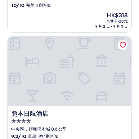
級
10.0
10/10
完美
(1 則評價)
住
分
現
HK$318
(滿
宿
售
分
合共 HK$372
HK$318
9 月 2 日 - 9 月 3 日
為
10
分)，
熊本日航酒店
完
美，
(1
則
評
價)
篇
評
價
熊本日航酒店
熊本日航酒店
4.0
星
中央區，距離熊本城 0.6 公里
級
9.2
9.2/10
卓越
(937 則評價)