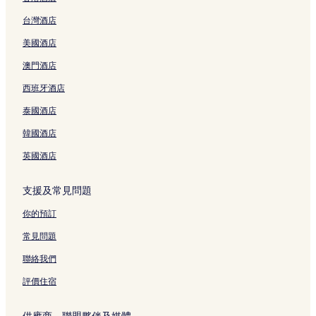
小泉八雲熊本舊居附近的酒店
台灣酒店
新市街太陽路附近的酒店
美國酒店
熊本市 2 星級酒店
熊本站旅遊諮詢中心附近的酒店
澳門酒店
熊本酒店
西班牙酒店
花畑町酒店
泰國酒店
藤崎八旛宮附近的酒店
韓國酒店
熊本市的可泊車的酒店
英國酒店
熊本市的提供免費早餐的酒店
支援及常見問題
熊本縣傳統工藝館附近的酒店
熊本的平價酒店
你的預訂
中央區酒店
常見問題
子飼商店街附近的酒店
聯絡我們
熊本市酒店
評價住宿
熊本市 3 星級酒店