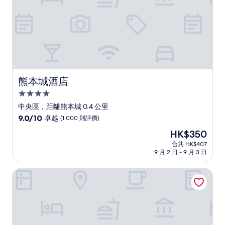
評
價)
篇
評
價
熊本城酒店
熊本城酒店
4.0
星
中央區，距離熊本城 0.4 公里
級
9.0
9.0/10
卓越
(1,000 則評價)
住
分
現
HK$350
(滿
宿
售
分
合共 HK$407
HK$350
9 月 2 日 - 9 月 3 日
為
10
分)，
星野集團 OMO5 熊本
卓
越，
(1,000
則
評