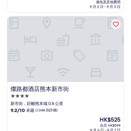
HK$530
連稅及其他費用
為
9 月 2 日 - 9 月 3 日
10
分)，
燦路都酒店熊本新市街
卓
越，
(346
則
評
價)
篇
評
價
燦路都酒店熊本新市街
燦路都酒店熊本新市街
4.0
星
新市街，距離熊本城 0.8 公里
級
9.2
9.2/10
卓越
(1,048 則評價)
住
分
現
HK$525
(滿
宿
售
分
合共 HK$599
HK$525
9 月 6 日 - 9 月 7 日
為