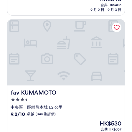
宿
售
分
合共 HK$405
HK$348
9 月 2 日 - 9 月 3 日
為
10
分)，
fav KUMAMOTO
完
美，
(8
則
評
價)
篇
評
價
fav KUMAMOTO
fav KUMAMOTO
3.5
星
中央區，距離熊本城 1.2 公里
級
9.2
9.2/10
卓越
(346 則評價)
住
分
現
HK$530
(滿
宿
售
分
合共 HK$607