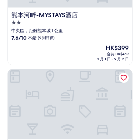
熊本河畔-MYSTAYS酒店
熊本河畔-MYSTAYS酒店
2.0
星
中央區，距離熊本城 1 公里
級
7.6
7.6/10
不錯
(9 則評價)
住
分
現
HK$399
(滿
宿
售
分
合共 HK$459
HK$399
9 月 1 日 - 9 月 2 日
為
10
分)，
東棟住次屋
不
錯，
(9
則
評
價)
篇
評
價