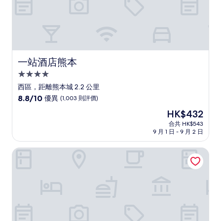
評
價
一站酒店熊本
一站酒店熊本
4.0
星
西區，距離熊本城 2.2 公里
級
8.8
8.8/10
優異
(1,003 則評價)
住
分
現
HK$432
(滿
宿
售
分
合共 HK$543
HK$432
9 月 1 日 - 9 月 2 日
為
10
分)，
希望
優
異，
(1,003
則
評
價)
篇