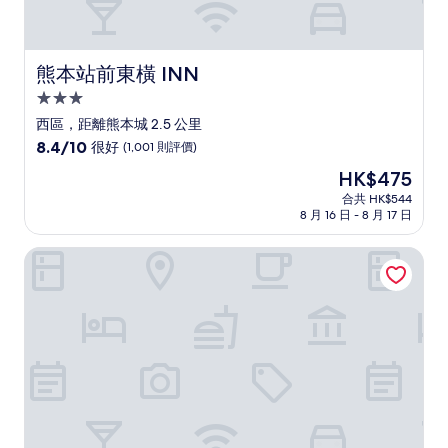
熊本站前東橫 INN
熊本站前東橫 INN
3.0
星
西區，距離熊本城 2.5 公里
級
8.4
8.4/10
很好
(1,001 則評價)
住
分
現
HK$475
(滿
宿
售
分
合共 HK$544
HK$475
8 月 16 日 - 8 月 17 日
為
10
分)，
熊本河畔-MYSTAYS酒店
很
好，
(1,001
則
評
價)
篇
評
價