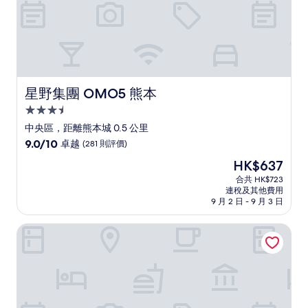
價)
篇
評
價
星野集團 OMO5 熊本
星野集團 OMO5 熊本
3.5
星
中央區，距離熊本城 0.5 公里
級
9.0
9.0/10
卓越
(281 則評價)
住
分
現
HK$637
(滿
宿
售
分
合共 HK$723
HK$637
連稅及其他費用
為
9 月 2 日 - 9 月 3 日
10
分)，
一站酒店熊本
卓
越，
(281
則
評
價)
篇