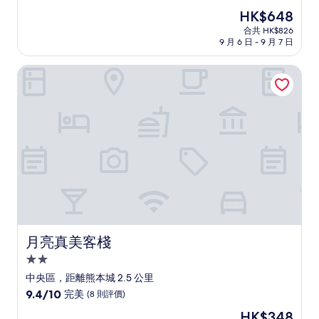
住
分
現
HK$648
(滿
宿
售
分
合共 HK$826
HK$648
9 月 6 日 - 9 月 7 日
為
10
分)，
月亮真美客棧
卓
越，
(937
則
評
價)
篇
評
價
月亮真美客棧
月亮真美客棧
2.0
星
中央區，距離熊本城 2.5 公里
級
9.4
9.4/10
完美
(8 則評價)
住
分
現
HK$348
(滿