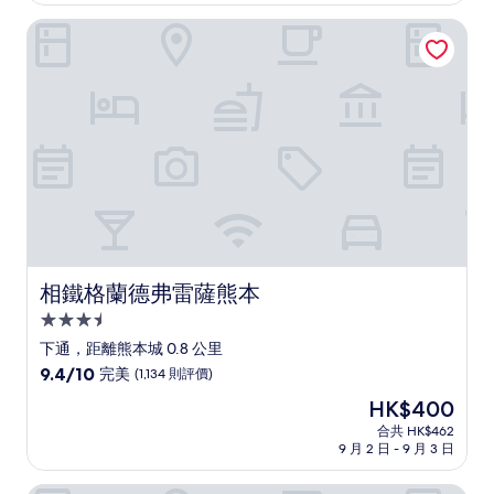
10
分)，
相鐵格蘭德弗雷薩熊本
完
美，
(1,875
則
評
價)
篇
評
價
相鐵格蘭德弗雷薩熊本
相鐵格蘭德弗雷薩熊本
3.5
星
下通，距離熊本城 0.8 公里
級
9.4
9.4/10
完美
(1,134 則評價)
住
分
現
HK$400
(滿
宿
售
分
合共 HK$462
HK$400
9 月 2 日 - 9 月 3 日
為
10
分)，