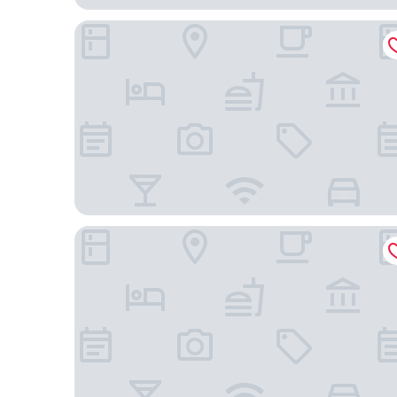
綠瑞奇酒店大阪機場前 人工溫泉・二股湯之華
大阪福瑞爾蒙特雷酒店