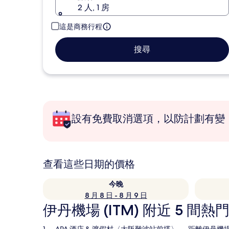
2 人, 1 房
這是商務行程
搜尋
設有免費取消選項，以防計劃有變
查看這些日期的價格
今晚
8 月 8 日 - 8 月 9 日
伊丹機場 (ITM) 附近 5 間