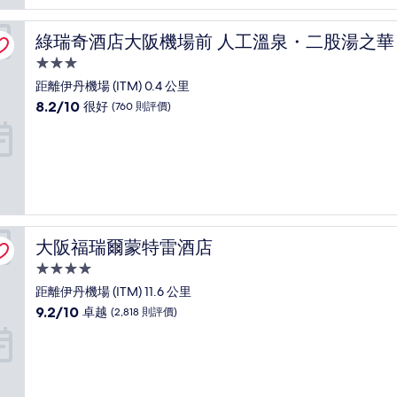
卓
越，
綠瑞奇酒店大阪機場前 人工溫泉・二股湯之華
綠瑞奇酒店大阪機場前 人工溫泉・二股湯之華
(2,373
則
3.0
評
星
距離伊丹機場 (ITM) 0.4 公里
價)
級
8.2
8.2/10
篇
很好
(760 則評價)
住
分
評
(滿
價
宿
分
為
10
分)，
很
好，
大阪福瑞爾蒙特雷酒店
大阪福瑞爾蒙特雷酒店
(760
則
4.0
評
星
距離伊丹機場 (ITM) 11.6 公里
價)
級
9.2
9.2/10
篇
卓越
(2,818 則評價)
住
分
評
(滿
價
宿
分
為
10