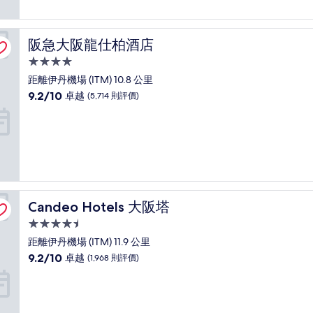
分)，
卓
越，
阪急大阪龍仕柏酒店
阪急大阪龍仕柏酒店
(2,818
則
4.0
評
星
距離伊丹機場 (ITM) 10.8 公里
價)
級
9.2
9.2/10
篇
卓越
(5,714 則評價)
住
分
評
(滿
價
宿
分
為
10
分)，
卓
越，
Candeo Hotels 大阪塔
Candeo Hotels 大阪塔
(5,714
則
4.5
評
星
距離伊丹機場 (ITM) 11.9 公里
價)
級
9.2
9.2/10
篇
卓越
(1,968 則評價)
住
分
評
(滿
價
宿
分
為