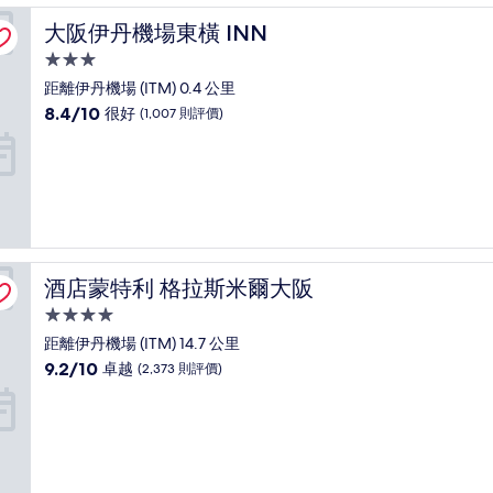
異，
大阪伊丹機場東橫 INN
大阪伊丹機場東橫 INN
(4,577
則
3.0
評
星
距離伊丹機場 (ITM) 0.4 公里
價)
級
8.4
8.4/10
篇
很好
(1,007 則評價)
住
分
評
(滿
價
宿
分
為
10
分)，
很
好，
酒店蒙特利 格拉斯米爾大阪
酒店蒙特利 格拉斯米爾大阪
(1,007
則
4.0
評
星
距離伊丹機場 (ITM) 14.7 公里
價)
級
9.2
9.2/10
篇
卓越
(2,373 則評價)
住
分
評
(滿
價
宿
分
為
10
分)，