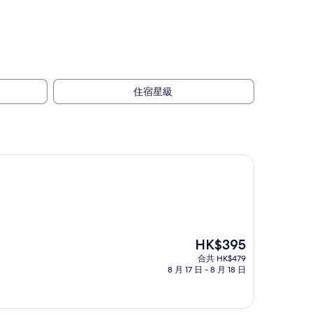
住宿星級
現
HK$395
售
合共 HK$479
HK$395
8 月 17 日 - 8 月 18 日