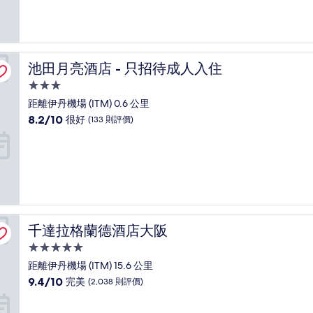
為
10
分)，
很
好，
池田月亮酒店 - 只招待成人入住
池田月亮酒店 - 只招待成人入住
(293
則
3.0
評
星
距離伊丹機場 (ITM) 0.6 公里
價)
級
8.2
8.2/10
篇
很好
(133 則評價)
住
分
評
(滿
價
宿
分
為
10
分)，
很
好，
千達拉格蘭德酒店大阪
千達拉格蘭德酒店大阪
(133
則
5.0
評
星
距離伊丹機場 (ITM) 15.6 公里
價)
級
9.4
9.4/10
篇
完美
(2,038 則評價)
住
分
評
(滿
價
宿