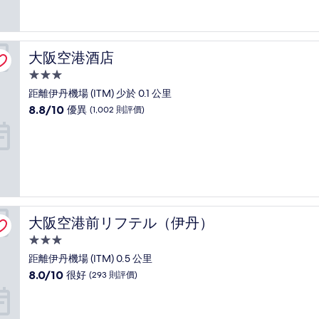
10
分)，
卓
越，
大阪空港酒店
大阪空港酒店
(1,968
則
3.0
評
星
距離伊丹機場 (ITM) 少於 0.1 公里
價)
級
8.8
8.8/10
篇
優異
(1,002 則評價)
住
分
評
(滿
價
宿
分
為
10
分)，
優
異，
大阪空港前リフテル（伊丹）
大阪空港前リフテル（伊丹）
(1,002
則
3.0
評
星
距離伊丹機場 (ITM) 0.5 公里
價)
級
8.0
8.0/10
篇
很好
(293 則評價)
住
分
評
(滿
價
宿
分