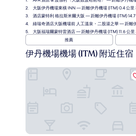
APA 酒店 & 渡假村〈大阪難波站前塔〉
— 距離伊丹機場 (
大阪伊丹機場東橫 INN
— 距離伊丹機場 (ITM) 0.4 公里
酒店蒙特利 格拉斯米爾大阪
— 距離伊丹機場 (ITM) 14.
綠瑞奇酒店大阪機場前 人工溫泉・二股湯之華
— 距離伊
大阪福瑞爾蒙特雷酒店
— 距離伊丹機場 (ITM) 11.6 公
推薦
伊丹機場機場 (ITM) 附近住宿
APA 酒店 & 渡假村〈大阪難波站前塔〉