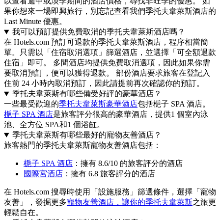
以查看週中或淡季期間的酒店價格，尋找非旺季的優惠。 如
果你想來一場即興旅行，別忘記查看我們季托夫韋萊斯酒店的
Last Minute 優惠。
我可以預訂提供免費取消的季托夫韋萊斯酒店嗎？
在 Hotels.com 預訂可退款的季托夫韋萊斯酒店，程序相當簡
單。只需以「住宿取消選項」篩選酒店，並選擇「可全額退款
住宿」即可。 多間酒店均提供免費取消選項，因此如果你需
要取消預訂，便可以獲得退款。 部份酒店要求旅客在登記入
住前 24 小時內取消預訂，因此請提前再次確認你的預訂。
季托夫韋萊斯有哪些備受好評的豪華酒店？
一些最受歡迎的
季托夫韋萊斯豪華酒店
包括梔子 SPA 酒店。
梔子 SPA 酒店
是旅客評分很高的豪華酒店，提供1 個室內泳
池、全方位 SPA和1 個浴缸。
季托夫韋萊斯有哪些最好的寵物友善酒店？
旅客熱門的季托夫韋萊斯寵物友善酒店包括：
梔子 SPA 酒店
：擁有 8.6/10 的旅客評分的酒店
國際宮酒店
：擁有 6.8 旅客評分的酒店
在 Hotels.com 搜尋時使用「設施服務」篩選條件，選擇「寵物
友善」，發掘更多
寵物友善酒店，讓你的季托夫韋萊斯
之旅更
輕鬆自在。