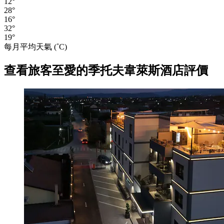
12°
28°
16°
32°
19°
每月平均天氣 (˚C)
查看旅客至愛的季托夫韋萊斯酒店評價