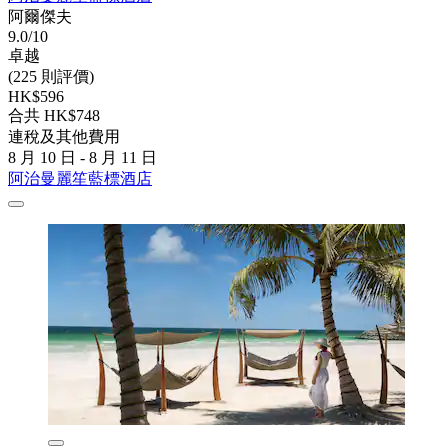
阿爾傑夫
9.0/10
卓越
(225 則評價)
HK$596
合共 HK$748
連稅及其他費用
8 月 10 日 - 8 月 11 日
阿治曼麗笙藍標酒店