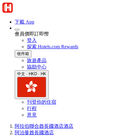
下載 App
會員價即訂即慳
登入
探索 Hotels.com Rewards
收件箱
旅遊產品
協助中心
中文 · HKD · HK
刊登你的住宿
行程
意見
阿拉伯聯合酋長國酒店
酒店
阿治曼酋長國酒店