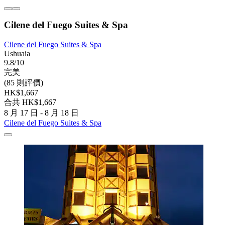
Cilene del Fuego Suites & Spa
Cilene del Fuego Suites & Spa
Ushuaia
9.8/10
完美
(85 則評價)
HK$1,667
合共 HK$1,667
8 月 17 日 - 8 月 18 日
Cilene del Fuego Suites & Spa