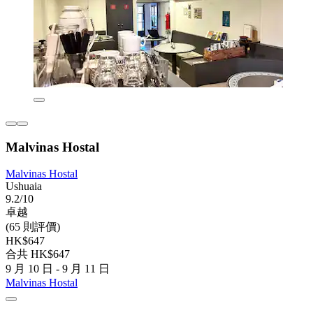
Malvinas Hostal
Malvinas Hostal
Ushuaia
9.2/10
卓越
(65 則評價)
HK$647
合共 HK$647
9 月 10 日 - 9 月 11 日
Malvinas Hostal