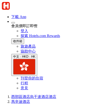
下載 App
會員價即訂即慳
登入
探索 Hotels.com Rewards
收件箱
旅遊產品
協助中心
中文 · HKD · HK
刊登你的住宿
行程
意見
西部區酒店
烏干達酒店
酒店
馬辛迪酒店