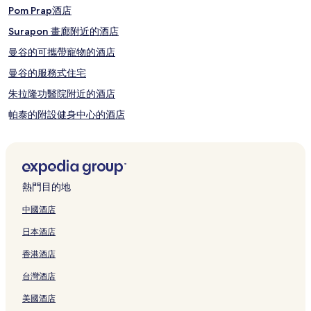
Pom Prap酒店
Surapon 畫廊附近的酒店
曼谷的可攜帶寵物的酒店
曼谷的服務式住宅
朱拉隆功醫院附近的酒店
帕泰的附設健身中心的酒店
曼谷的可泊車的酒店
王權市區商場附近的酒店
詹姆斯湯普森藝術中心附近的酒店
熱門目的地
國家運動場高架電車站附近的酒店
中國酒店
曼谷市中心酒店
日本酒店
使館區的Spa 酒店
香港酒店
暹羅購物中心附近的酒店
台灣酒店
沙炎發現中心附近的酒店
美國酒店
帕泰的泳池酒店