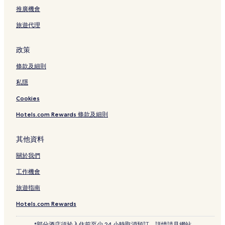
七隆酒店
推廣機會
披耶泰站附近的酒店
旅遊代理
山燕米特城附近的酒店
政策
阿索克的附設廚房的酒店
條款及細則
七隆站附近的酒店
私隱
蘇帕查拉賽體育場附近的酒店
Cookies
帕亞泰路酒店
皇家律實高爾夫俱樂部附近的酒店
Hotels.com Rewards 條款及細則
Bts 拉差當梅站附近的酒店
其他資料
曼谷的豪華酒店
關於我們
三養站附近的酒店
工作機會
優社酒店
旅遊指南
象神廟附近的酒店
Hotels.com Rewards
曼谷的民宿
帕那空的豪華酒店
*部分酒店須於入住前至少 24 小時取消預訂，詳情請見網站。