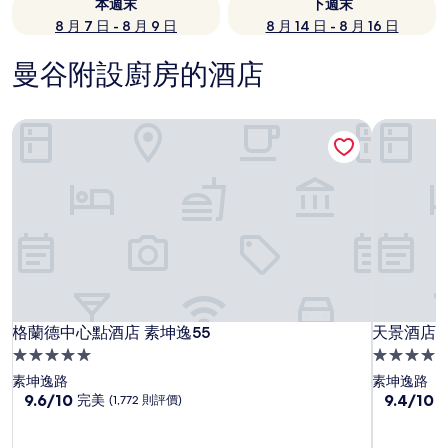
本週末
下週末
8 月 7 日 - 8 月 9 日
8 月 14 日 - 8 月 16 日
曼谷附設廚房的酒店
格蘭德中心點酒店 素坤逸55
天景酒店 
格蘭德中心點酒店 素坤逸55
天景酒店 
格蘭德中心點酒店 素坤逸55
天景酒店 
5.0
5.0
星
星
素坤逸路
素坤逸路
級
9.6
級
9.4
9.6/10
9.4/10
完美
(1,772 則評價)
分
分
住
住
(滿
(滿
宿
宿