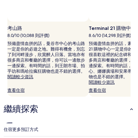
1
晚)。
價
格
及
考山路
Terminal 21 購物中心
供
應
8.0/10 (10,088 則評價)
8.6/10 (14,298 則評價)
情
預備盡情血拼的話，曼谷市中心的考山路
預備盡情血拼的話，素坤逸路的
況
一定是你的必遊之地。難得有機會，別忘
21 購物中心一定是你的
可
了到河畔漫步，欣賞醉人日落。當地亦有
很喜歡這裡的紀念碑和畫
能
很多商店和餐廳的選擇，你可以一邊散步
多商店和餐廳的選擇，你
會
一邊探索。有時間的話，到王朗市場、拍
邊探索。有時間的話，到Em
出
乎叻和瑪哈拉瘋狂購物也是不錯的選擇。
心、娜娜廣場和安果蒂爾
現
閱讀較少資訊
物也是不錯的選擇。
變
閱讀較少資訊
動，
查看住宿
查看住宿
可
能
設
繼續探索
有
其
他
條
款。
住宿
更多預訂方式