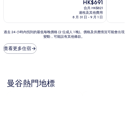
分
現
分
HK$691
為
售
為
合共 HK$821
10
HK$691
10
連稅及其他費用
分)，
分)，
8 月 31 日 - 9 月 1 日
完
完
美，
美，
過
(1,772
(1,140
過去 24 小時內找到的最低每晚價格 (2 位成人 1 晚)。價格及供應情況可能會出現
變動，可能設有其他條款。
去
則
則
24
評
評
小
價)
價)
查看更多住宿
時
篇
篇
內
評
評
找
價
價
到
的
最
曼谷熱門地標
低
每
晚
價
格
(2
位
成
人