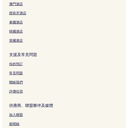
澳門酒店
阿索克的可泊車的酒店
曼谷的提供免費早餐的酒店
西班牙酒店
曼谷的旅館
泰國酒店
曼谷的溫泉酒店
韓國酒店
和平公園附近的酒店
英國酒店
曼谷的平價酒店
支援及常見問題
阿索克的購物酒店
你的預訂
曼谷的泳池酒店
曼谷酒店
常見問題
泰國康民醫院附近的酒店
聯絡我們
水門市場附近的酒店
評價住宿
阿索克的豪華酒店
供應商、聯盟夥伴及媒體
曼谷運河附近的酒店
加入聯盟
曼谷 5 星級酒店
新聞稿
帕泰的Spa 酒店