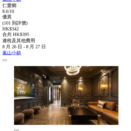
仁愛鄉
8.6/10
優異
(101 則評價)
HK$342
合共 HK$395
連稅及其他費用
8 月 26 日 - 8 月 27 日
嵐山小鎮