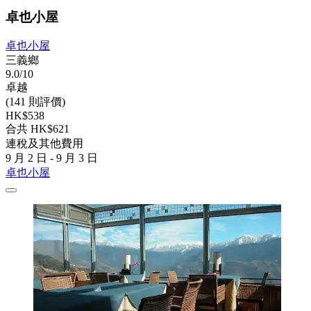
卓也小屋
卓也小屋
三義鄉
9.0/10
卓越
(141 則評價)
HK$538
合共 HK$621
連稅及其他費用
9 月 2 日 - 9 月 3 日
卓也小屋