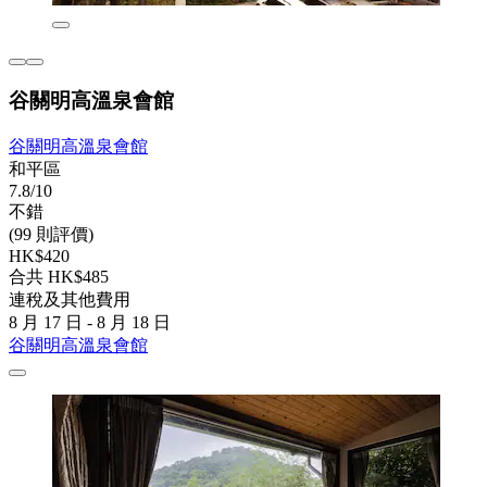
谷關明高溫泉會館
谷關明高溫泉會館
和平區
7.8/10
不錯
(99 則評價)
HK$420
合共 HK$485
連稅及其他費用
8 月 17 日 - 8 月 18 日
谷關明高溫泉會館