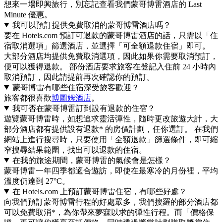
想來一場即興旅行，別忘記查看我們蒙哥博雷酒店的 Last
Minute 優惠。
我可以預訂提供免費取消的蒙哥博雷酒店嗎？
要在 Hotels.com 預訂可退款的蒙哥博雷酒店的話，只需以「住
宿取消選項」篩選酒店，並選擇「可全額退款住宿」即可。
大部分酒店均提供免費取消選項，因此如果你需要取消預訂，
便可以獲得退款。 部份酒店要求旅客在登記入住前 24 小時內
取消預訂，因此請提前再次確認你的預訂。
蒙哥博雷有哪些住宿深受旅客歡迎？
旅客都很喜歡
博圖姆酒店
。
我可否在蒙哥博雷訂到設有退款的住宿？
遊覽蒙哥博雷時，如想追求靈活彈性，隨時更改旅遊大計，大
部分酒店都有提供設有退款* 的房價計劃，任你選訂。 在我們
網站上進行搜尋時，只要使用「全額退款」篩選條件，即可縮
窄搜尋結果範圍，找出可以退款的住宿。
在我的旅途期間，蒙哥博雷的氣候會是怎樣？
蒙哥博雷一年四季都適合遊訪，即使在最寒冷的月份裡，平均
溫度仍達到 27°C。
在 Hotels.com 上預訂蒙哥博雷住宿，有哪些好處？
向我們預訂蒙哥博雷行程的好處眾多，我們搜羅的部分酒店都
可以免費取消*，為你帶來夢寐以求的彈性行程。而「價格保