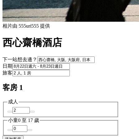
相片由 555uri555 提供
西心齋橋酒店
下一站想去邊？
日期
旅客
客房 1
成人
小童
0 至 17 歲