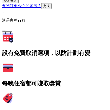
添加客房
要預訂至少 9 間客房？
完成
這是商務行程
搜尋
設有免費取消選項，以防計劃有變
每晚住宿都可賺取獎賞